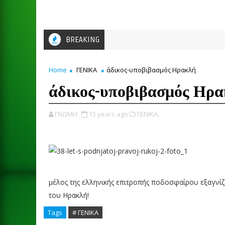
BREAKING
Home
ΓΕΝΙΚΑ
άδικος-υποβιβασμός Ηρακλή
άδικος-υποβιβασμός Ηρ
ΓΝΩΜΗ
15 years ago
ΓΕΝΙΚΑ,
μέλος της ελληνικής επιτροπής ποδοσφαίρου εξαγνίζ
του Ηρακλή!
Tags
# ΓΕΝΙΚΑ