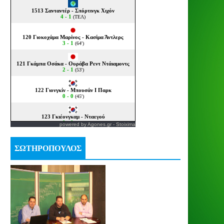
powered by
Agones.gr
-
Stoixima
ΣΩΤΗΡΟΠΟΥΛΟΣ