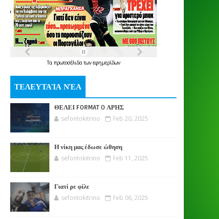
Τα
πρωτοσέλιδα
των
εφημερίδων
ΤΕΛΕΥΤΑΊΑ ΝΈΑ
ΘΕΛΕΙ FORMAT O ΑΡΗΣ
sefontokitrino
Feb 20, 2025
Η νίκη μας έδωσε ώθηση
sefontokitrino
Feb 11, 2025
Γιατί ρε φίλε
sefontokitrino
Feb 06, 2025