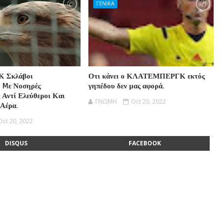
ΓΕΝΙΚΑ
Κ Σκλάβοι
Οτι κάνει ο ΚΛΑΤΕΜΠΕΡΓΚ εκτός
 Mε Νοσηρές
γηπέδου δεν μας αφορά.
 Αντί Ελεύθεροι Και
ΓΝΩΜΗ
Oct 20, 2022
 Αέρα.
Oct 20, 2022
DISQUS
FACEBOOK