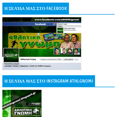
Η ΣΕΛΊΔΑ ΜΑΣ ΣΤΟ FACEBOOK
Η ΣΕΛΊΔΑ ΜΑΣ ΣΤΟ INSTAGRAM ATHLGNOMI