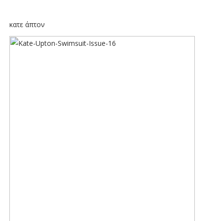
κατε άπτον