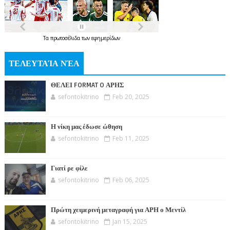
Τα
πρωτοσέλιδα
των
εφημερίδων
ΤΕΛΕΥΤΑΊΑ ΝΈΑ
ΘΕΛΕΙ FORMAT O ΑΡΗΣ
sefontokitrino
Feb 20, 2025
Η νίκη μας έδωσε ώθηση
sefontokitrino
Feb 11, 2025
Γιατί ρε φίλε
sefontokitrino
Feb 06, 2025
Πρώτη χειμερινή μεταγραφή για ΑΡΗ ο Μεντίλ
sefontokitrino
Jan 15, 2025