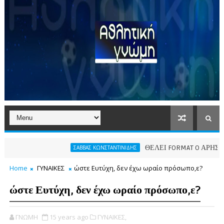
ΘΕΛΕΙ FORMAT O ΑΡΗΣ
ΣΑΒΒΑΣ ΚΩΝΣΤΑΝΤΙΝΙΔΗΣ
ΠΑΕ
Home
ΓΥΝΑΙΚΕΣ
ώστε Ευτύχη, δεν έχω ωραίο πρόσωπο,ε?
ώστε Ευτύχη, δεν έχω ωραίο πρόσωπο,ε?
ΓΝΩΜΗ
15 years ago
ΓΥΝΑΙΚΕΣ,