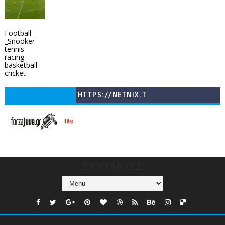
Football
_Snooker
tennis
racing
basketball
cricket
HTTPS://NETNIX.T
V/COUNTRIES/GR/
CHANNELS/GNOMI-
TV
ΣΥΝΤΑΚΤΕΣ