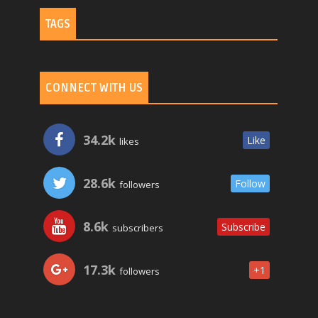
TAGS
CONNECT WITH US
34.2k
Like
likes
28.6k
Follow
followers
8.6k
Subscribe
subscribers
17.3k
+1
followers