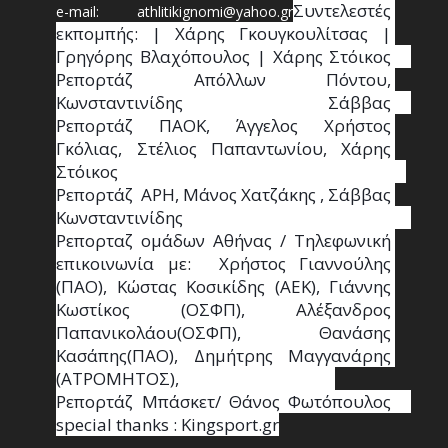
Συντ
ελεστές 
e-mail: athl
it
ikignomi@yahoo.gr
εκπομπής: | Χάρης Γκουγκουλίτσας | 
Γρηγόρης Βλαχόπουλος | Χάρης Στόικος                                                                                                                                     
Ρεπορτάζ Απόλλων Πόντου, 
Κωνσταντινίδης   Σάββας                                                                    
Ρεπορτάζ ΠΑΟΚ, Άγγελος Χρήστος 
Γκόλιας, Στέλιος Παπαντωνίου, Χάρης 
Στόικος                                                                        
Ρεπορτάζ  ΑΡΗ, Μάνος Χατζάκης , Σάββας 
Κωνσταντινίδης                                                                                                  
Ρεπορταζ ομάδων Αθήνας / Τηλεφωνική 
επικοινωνία με:  Χρήστος Γιαννούλης 
(ΠΑΟ), Κώστας Κοσικίδης (ΑΕΚ), Γιάννης 
Κωστίκος (ΟΣΦΠ), Αλέξανδρος 
Παπανικολάου(ΟΣΦΠ), Θανάσης 
Κασάπης(ΠΑΟ), Δημήτρης Μαγγανάρης 
(ΑΤΡΟΜΗΤΟΣ),                                       
Ρεπορτάζ Μπάσκετ/ Θάνος Φωτόπουλος                                                                                                
special thanks : Κingsport.gr