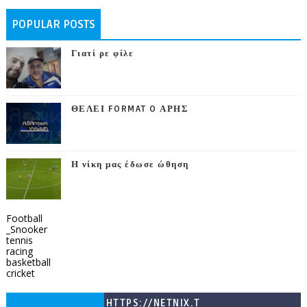
POPULAR POSTS
Γιατί ρε φίλε
ΘΕΛΕΙ FORMAT O ΑΡΗΣ
Η νίκη μας έδωσε ώθηση
Football
_Snooker
tennis
racing
basketball
cricket
HTTPS://NETNIX.T