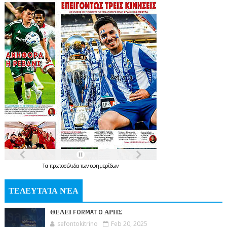
Τα
πρωτοσέλιδα
των
εφημερίδων
ΤΕΛΕΥΤΑΊΑ ΝΈΑ
ΘΕΛΕΙ FORMAT O ΑΡΗΣ
sefontokitrino
Feb 20, 2025