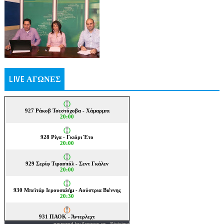
LIVE ΑΓΩΝΕΣ
powered by
Agones.gr
-
Stoixima