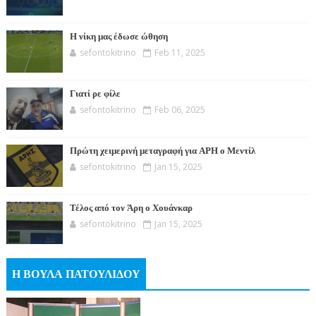
Η νίκη μας έδωσε ώθηση
sefontokitrino
Feb 11, 2025
Γιατί ρε φίλε
sefontokitrino
Feb 06, 2025
Πρώτη χειμερινή μεταγραφή για ΑΡΗ ο Μεντίλ
sefontokitrino
Jan 15, 2025
Τέλος από τον Άρη ο Χουάνκαρ
sefontokitrino
Jan 15, 2025
Η ΒΟΥΛΑ ΠΑΤΟΥΛΙΔΟΥ