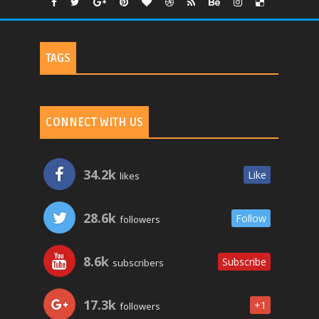
TAGS
CONNECT WITH US
34.2k
Like
likes
28.6k
Follow
followers
8.6k
Subscribe
subscribers
17.3k
+1
followers