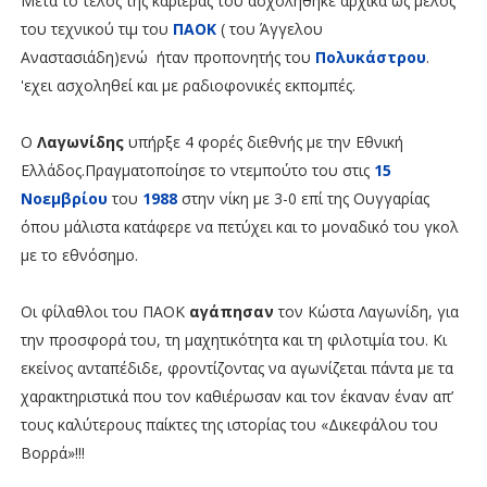
Μετά το τέλος της καριέρας του ασχολήθηκε αρχικά ως μέλος
του τεχνικού τιμ του
ΠΑΟΚ
( του Άγγελου
Αναστασιάδη)ενώ ήταν προπονητής του
Πολυκάστρου
.
'εχει ασχοληθεί και με ραδιοφονικές εκπομπές.
Ο
Λαγωνίδης
υπήρξε 4 φορές διεθνής με την Εθνική
Ελλάδος.Πραγματοποίησε το ντεμπούτο του στις
15
Νοεμβρίου
του
1988
στην νίκη με 3-0 επί της Ουγγαρίας
όπου μάλιστα κατάφερε να πετύχει και το μοναδικό του γκολ
με το εθνόσημο.
Οι φίλαθλοι του ΠΑΟΚ
αγάπησαν
τον Κώστα Λαγωνίδη, για
την προσφορά του, τη μαχητικότητα και τη φιλοτιμία του. Κι
εκείνος ανταπέδιδε, φροντίζοντας να αγωνίζεται πάντα με τα
χαρακτηριστικά που τον καθιέρωσαν και τον έκαναν έναν απ’
τους καλύτερους παίκτες της ιστορίας του «Δικεφάλου του
Βορρά»!!!