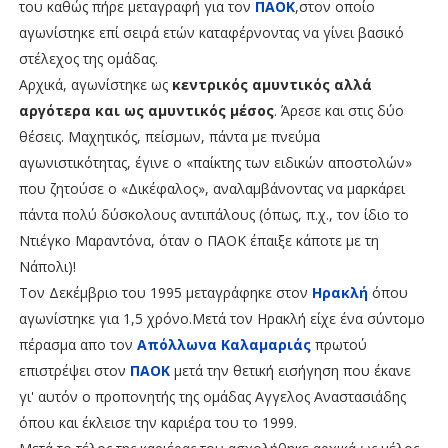
του καθώς πήρε μεταγραφή για τον
ΠΑΟΚ
,στον οποίο
αγωνίστηκε επί σειρά ετών καταφέρνοντας να γίνει βασικό
στέλεχος της ομάδας.
Αρχικά, αγωνίστηκε ως
κεντρικός αμυντικός αλλά
αργότερα και ως αμυντικός μέσος
. Άρεσε και στις δύο
θέσεις. Μαχητικός, πείσμων, πάντα με πνεύμα
αγωνιστικότητας, έγινε ο «παίκτης των ειδικών αποστολών»
που ζητούσε ο «Δικέφαλος», αναλαμβάνοντας να μαρκάρει
πάντα πολύ δύσκολους αντιπάλους (όπως, π.χ., τον ίδιο το
Ντιέγκο Μαραντόνα, όταν ο ΠΑΟΚ έπαιξε κάποτε με τη
Νάπολι)!
Τον Δεκέμβριο του 1995 μεταγράφηκε στον
Ηρακλή
όπου
αγωνίστηκε για 1,5 χρόνο.Μετά τον Ηρακλή είχε ένα σύντομο
πέρασμα απο τον
Απόλλωνα Καλαμαριάς
πρωτού
επιστρέψει στον
ΠΑΟΚ
μετά την θετική εισήγηση που έκανε
γι' αυτόν ο προπονητής της ομάδας Αγγελος Αναστασιάδης
όπου και έκλεισε την καριέρα του το 1999.