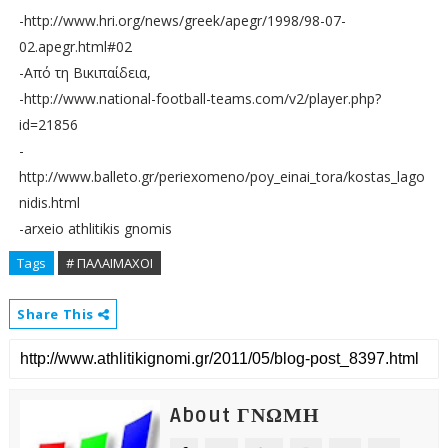
-http://www.hri.org/news/greek/apegr/1998/98-07-
02.apegr.html#02
-Από τη Βικιπαίδεια,
-http://www.national-football-teams.com/v2/player.php?
id=21856
-
http://www.balleto.gr/periexomeno/poy_einai_tora/kostas_lago
nidis.html
-arxeio athlitikis gnomis
Tags
# ΠΑΛΑΙΜΑΧΟΙ
Share This
About ΓΝΩΜΗ