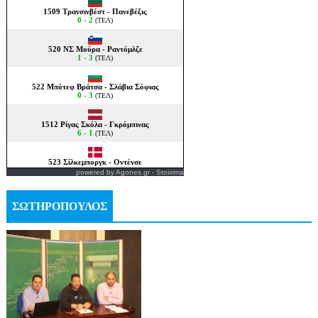
powered by
Agones.gr
-
Stoixima
ΣΩΤΗΡΟΠΟΥΛΟΣ