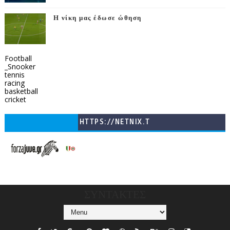
Η νίκη μας έδωσε ώθηση
Football
_Snooker
tennis
racing
basketball
cricket
HTTPS://NETNIX.T
V/COUNTRIES/GR/
CHANNELS/GNOMI-
TV
ΣΥΝΤΑΚΤΕΣ