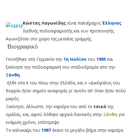
Κώστας Λαγωνίδης
είναι παλαίμαχος
Έλληνας
διεθνής ποδοσφαιριστής και νυν προπονητής.
Αγωνιζόταν στο χώρο της μεσαίας γραμμής.
Βιογραφικό
Γεννήθηκε στη Γερμανία την
1η Ιουλίου
του
1965
και
ξεκίνησε την ποδοσφαιρική του σταδιοδρομία απο την
Ξάνθη
.
ήλθε στα 6 του πίσω στην Ελλάδα, και ο «Δικέφαλος του
Βορρά» ήταν σημείο αναφοράς γι’ αυτόν απ’ όταν ήταν πολύ
μικρός.
Ξεκίνησε, άλλωστε, την καριέρα του από τα
τσικό
της
ομάδας, και, αφού δόθηκε αρχικά δανεικός στην
Ξάνθη
για
ενάμιση χρόνο, επέστρεψε.
Το καλοκαίρι του
1987
έκανε το μεγάλο βήμα στην καριέρα