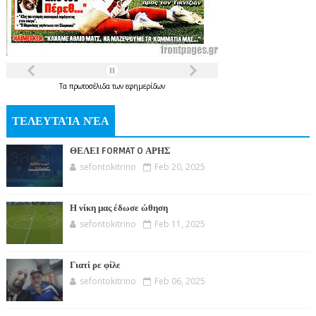
Τα
πρωτοσέλιδα
των
εφημερίδων
ΤΕΛΕΥΤΑΊΑ ΝΈΑ
ΘΕΛΕΙ FORMAT O ΑΡΗΣ
sefontokitrino
Feb 20, 2025
Η νίκη μας έδωσε ώθηση
sefontokitrino
Feb 11, 2025
Γιατί ρε φίλε
sefontokitrino
Feb 06, 2025