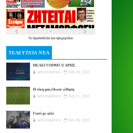
Τα
πρωτοσέλιδα
των
εφημερίδων
ΤΕΛΕΥΤΑΊΑ ΝΈΑ
ΘΕΛΕΙ FORMAT O ΑΡΗΣ
sefontokitrino
Feb 20, 2025
Η νίκη μας έδωσε ώθηση
sefontokitrino
Feb 11, 2025
Γιατί ρε φίλε
sefontokitrino
Feb 06, 2025