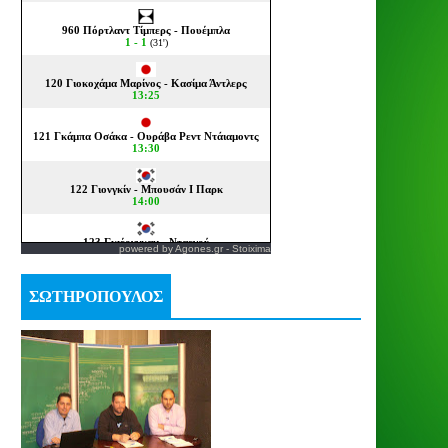
powered by
Agones.gr
-
Stoixima
ΣΩΤΗΡΟΠΟΥΛΟΣ