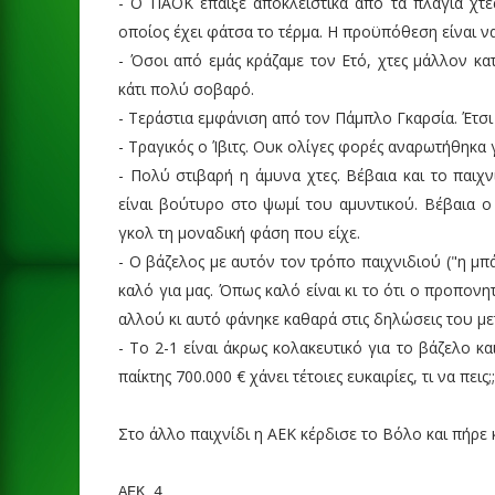
- Ο ΠΑΟΚ έπαιξε αποκλειστικά από τα πλάγια χτες
οποίος έχει φάτσα το τέρμα. Η προϋπόθεση είναι να 
- Όσοι από εμάς κράζαμε τον Ετό, χτες μάλλον κα
κάτι πολύ σοβαρό.
- Τεράστια εμφάνιση από τον Πάμπλο Γκαρσία. Έτσι
- Τραγικός ο Ίβιτς. Ουκ ολίγες φορές αναρωτήθηκα γ
- Πολύ στιβαρή η άμυνα χτες. Βέβαια και το παιχ
είναι βούτυρο στο ψωμί του αμυντικού. Βέβαια ο 
γκολ τη μοναδική φάση που είχε.
- Ο βάζελος με αυτόν τον τρόπο παιχνιδιού ("η μπ
καλό για μας. Όπως καλό είναι κι το ότι ο προπονητή
αλλού κι αυτό φάνηκε καθαρά στις δηλώσεις του με
- To 2-1 είναι άκρως κολακευτικό για το βάζελο κ
παίκτης 700.000 € χάνει τέτοιες ευκαιρίες, τι να πεις;;
Στο άλλο παιχνίδι η ΑΕΚ κέρδισε το Βόλο και πήρε
ΑΕΚ 4