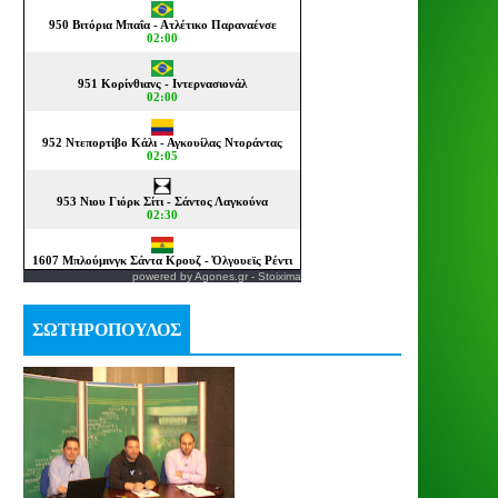
powered by
Agones.gr
-
Stoixima
ΣΩΤΗΡΟΠΟΥΛΟΣ