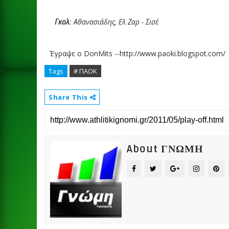
Γκολ
: Αθανασιάδης, Ελ Ζαρ - Σισέ
Έγραψε ο
DonMits --http://www.paoki.blogspot.com/
Tags
# ΠΑΟΚ
Share This
About ΓΝΩΜΗ