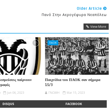
Older Article
Πανό Στην Αερογέφυρα Νεαπόλεω
View More
ΠΑΟΚ
δεσμεύσεις παίρνουν
Παιχνίδια του ΠΑΟΚ σαν σήμερα
γραφές
15/3
o
Jun 06, 2023
ΓΝΩΜΗ
Mar 15, 2023
DISQUS
FACEBOOK