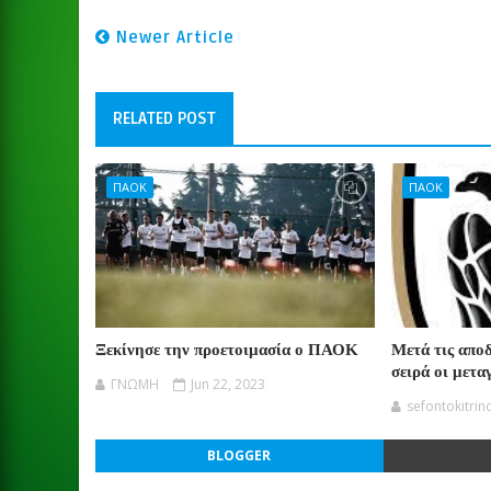
Newer Article
RELATED POST
ΠΑΟΚ
ΠΑΟΚ
Ξεκίνησε την προετοιμασία ο ΠΑΟΚ
Μετά τις απο
σειρά οι μετα
ΓΝΩΜΗ
Jun 22, 2023
sefontokitrin
BLOGGER