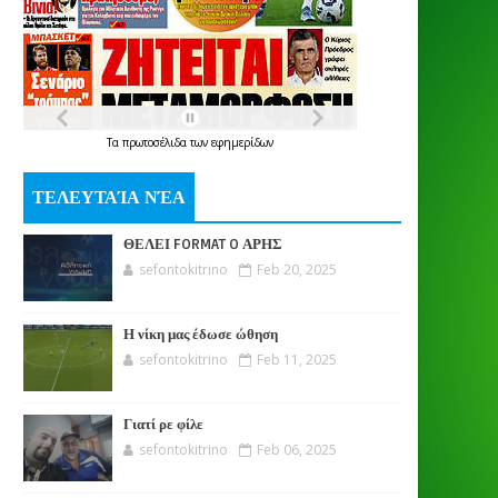
Τα
πρωτοσέλιδα
των
εφημερίδων
ΤΕΛΕΥΤΑΊΑ ΝΈΑ
ΘΕΛΕΙ FORMAT O ΑΡΗΣ
sefontokitrino
Feb 20, 2025
Η νίκη μας έδωσε ώθηση
sefontokitrino
Feb 11, 2025
Γιατί ρε φίλε
sefontokitrino
Feb 06, 2025