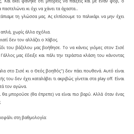
. Και εκεί φάνηκε ότι μπορείς να παίξεις και με έναν φορ, ο
παστελώνει κι όχι να χάνει τα άχαστα...
τάπιαμε τη γλώσσα μας. Ας ελπίσουμε το παλικάρι να μην έχει
 απλά, χωρίς άλλα σχόλια.
ιατί δεν τον αλλάζει ο Χάβος.
νίδι του βάζελου μας βοήθησε. Το να κάνεις γιόμες στον Σισέ
Γάλλος μας έδειξε και πάλι την τεράστια κλάση του κάνοντας
άλα στο Σισέ κι ο Θεός βοηθός") δεν πάει πουθενά. Αυτό είναι
ς του δεν έχει καταλάβει τι ακριβώς γίνεται στα play off. Είναι
τά τον αγώνα.
αι θα μπορούσε (θα έπρεπε) να είναι πιο βαρύ. Αλλά όταν ένας
;
 κεφάλι στη βαθμολογία: