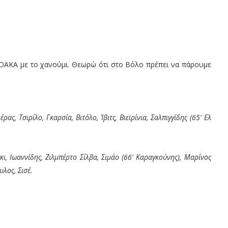
 ΟΑΚΑ με το χανούμι. Θεωρώ ότι στο Βόλο πρέπει να πάρουμε
έρας, Τσιρίλο, Γκαρσία, Βιτόλο, Ίβιτς, Βιεϊρίνια, Σαλπιγγίδης (65' Ελ
κι, Ιωαννίδης, Ζιλμπέρτο Σίλβα, Σιμάο (66' Καραγκούνης), Μαρίνος
λος, Σισέ.