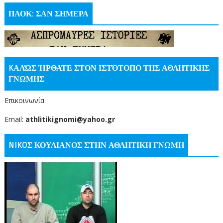
ΠΑΟΚ: ΣΑΝ ΣΗΜΕΡΑ
KΑΛΏΣ ΉΡΘΑΤΕ ΣΤΟΝ ΙΣΤΌΤΟΠΟ ΤΗΣ ΑΘΛΗΤΙΚΗΣ
ΓΝΩΜΗΣ
Επικοινωνία
Email:
athlitikignomi@yahoo.gr
NIKOΣ ΚΟΥΛΙΑΝΟΣ ΣΤΗΝ ΑΘΛΗΤΙΚΗ ΓΝΩΜΗ