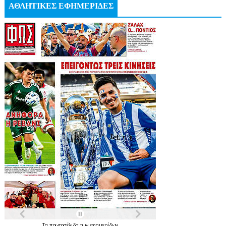
ΑΘΛΗΤΙΚΕΣ ΕΦΗΜΕΡΙΔΕΣ
Τα
πρωτοσέλιδα
των
εφημερίδων