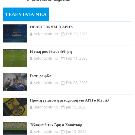
ΤΕΛΕΥΤΑΊΑ ΝΈΑ
ΘΕΛΕΙ FORMAT O ΑΡΗΣ
sefontokitrino
Feb 20, 2025
Η νίκη μας έδωσε ώθηση
sefontokitrino
Feb 11, 2025
Γιατί ρε φίλε
sefontokitrino
Feb 06, 2025
Πρώτη χειμερινή μεταγραφή για ΑΡΗ ο Μεντίλ
sefontokitrino
Jan 15, 2025
Τέλος από τον Άρη ο Χουάνκαρ
sefontokitrino
Jan 15, 2025