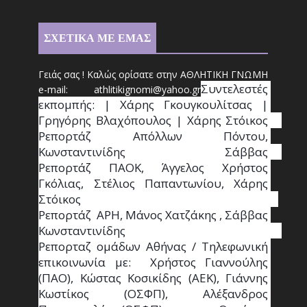
ΣΧΕΤΙΚΑ ΜΕ ΕΜΑΣ
Γειάς σας ! Καλώς ορίσατε στην ΑΘΛΗΤΙΚΗ ΓΝΩΜΗ
Συντ
ελεστές 
e-mail: athl
it
ikignomi@yahoo.gr
εκπομπής: | Χάρης Γκουγκουλίτσας | 
Γρηγόρης Βλαχόπουλος | Χάρης Στόικος                                                                                                                                     
Ρεπορτάζ Απόλλων Πόντου, 
Κωνσταντινίδης   Σάββας                                                                    
Ρεπορτάζ ΠΑΟΚ, Άγγελος Χρήστος 
Γκόλιας, Στέλιος Παπαντωνίου, Χάρης 
Στόικος                                                                        
Ρεπορτάζ  ΑΡΗ, Μάνος Χατζάκης , Σάββας 
Κωνσταντινίδης                                                                                                  
Ρεπορταζ ομάδων Αθήνας / Τηλεφωνική 
επικοινωνία με:  Χρήστος Γιαννούλης 
(ΠΑΟ), Κώστας Κοσικίδης (ΑΕΚ), Γιάννης 
Κωστίκος (ΟΣΦΠ), Αλέξανδρος 