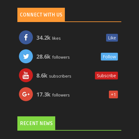
CONNECT WITH US
34.2k
Like
likes
28.6k
Follow
followers
8.6k
Subscribe
subscribers
17.3k
+1
followers
RECENT NEWS