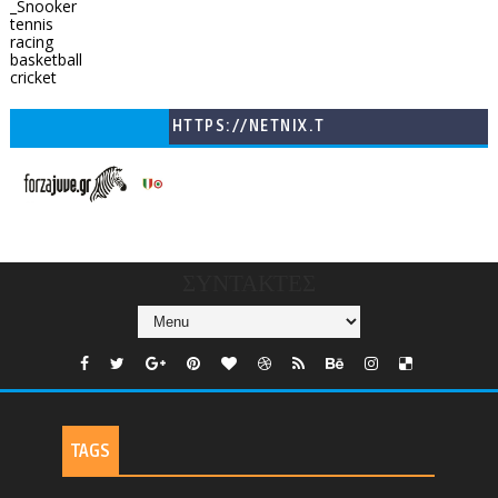
_Snooker
tennis
racing
basketball
cricket
HTTPS://NETNIX.T
V/COUNTRIES/GR/
CHANNELS/GNOMI-
TV
ΣΥΝΤΑΚΤΕΣ
TAGS