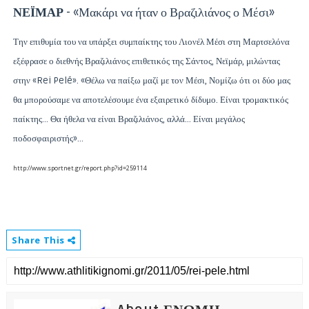
ΝΕΪΜΑΡ
- «Μακάρι να ήταν ο Βραζιλιάνος ο Μέσι»
Την επιθυμία του να υπάρξει συμπαίκτης του Λιονέλ Μέσι στη Μαρτσελόνα
εξέφρασε ο διεθνής Βραζιλιάνος επιθετικός της Σάντος, Νεϊμάρ, μιλώντας
στην «Rei Pelé». «Θέλω να παίξω μαζί με τον Μέσι, Νομίζω ότι οι δύο μας
θα μπορούσαμε να αποτελέσουμε ένα εξαιρετικό δίδυμο. Είναι τρομακτικός
παίκτης… Θα ήθελα να είναι Βραζιλιάνος, αλλά… Είναι μεγάλος
ποδοσφαιριστής»...
http://www.sportnet.gr/report.php?id=259114
Share This