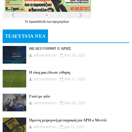
Τα
πρωτοσέλιδα
των
εφημερίδων
ΤΕΛΕΥΤΑΊΑ ΝΈΑ
ΘΕΛΕΙ FORMAT O ΑΡΗΣ
sefontokitrino
Feb 20, 2025
Η νίκη μας έδωσε ώθηση
sefontokitrino
Feb 11, 2025
Γιατί ρε φίλε
sefontokitrino
Feb 06, 2025
Πρώτη χειμερινή μεταγραφή για ΑΡΗ ο Μεντίλ
sefontokitrino
Jan 15, 2025