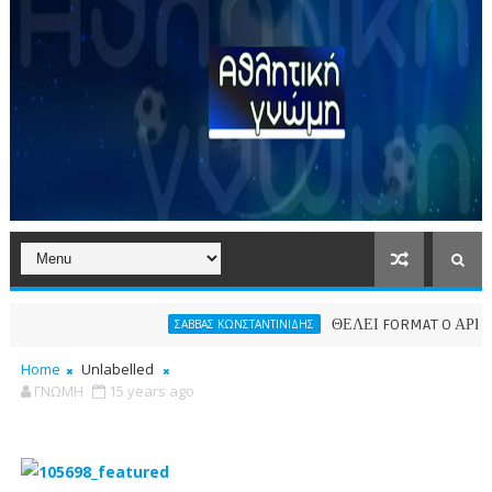
ΘΕΛΕΙ FORMAT O ΑΡΗΣ
ΣΑΒΒΑΣ ΚΩΝΣΤΑΝΤΙΝΙΔΗΣ
Home
Unlabelled
ΓΝΩΜΗ
15 years ago