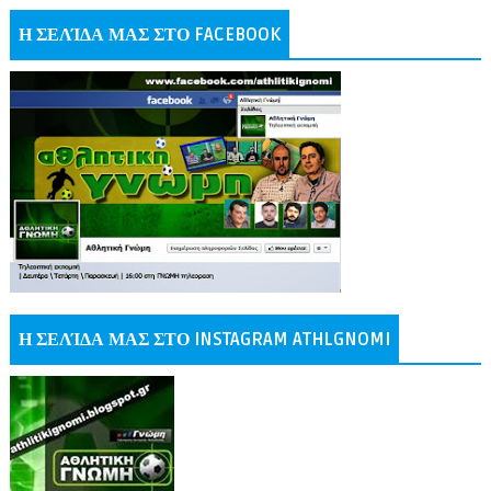
Η ΣΕΛΊΔΑ ΜΑΣ ΣΤΟ FACEBOOK
Η ΣΕΛΊΔΑ ΜΑΣ ΣΤΟ INSTAGRAM ATHLGNOMI