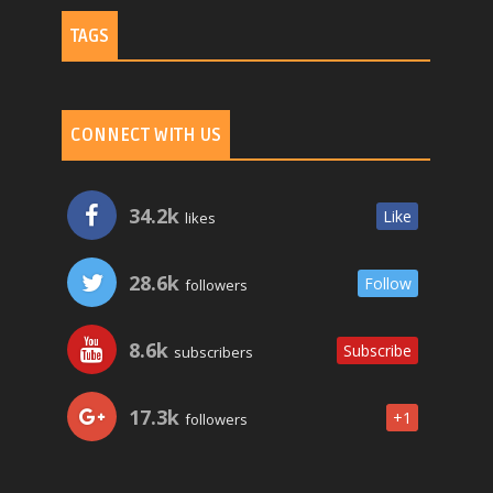
TAGS
CONNECT WITH US
34.2k
Like
likes
28.6k
Follow
followers
8.6k
Subscribe
subscribers
17.3k
+1
followers