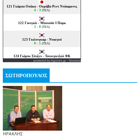
powered by
Agones.gr
-
Stoixima
ΣΩΤΗΡΟΠΟΥΛΟΣ
ΗΡΑΚΛΗΣ