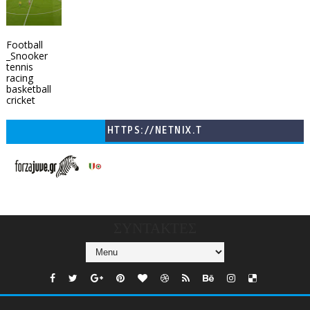
Football
_Snooker
tennis
racing
basketball
cricket
HTTPS://NETNIX.T
V/COUNTRIES/GR/
CHANNELS/GNOMI-
TV
ΣΥΝΤΑΚΤΕΣ