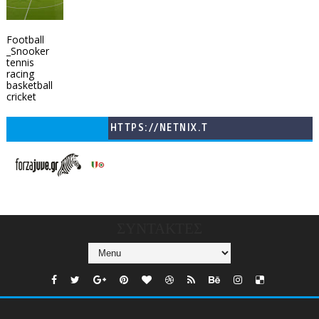
Football
_Snooker
tennis
racing
basketball
cricket
HTTPS://NETNIX.T
V/COUNTRIES/GR/
CHANNELS/GNOMI-
TV
ΣΥΝΤΑΚΤΕΣ