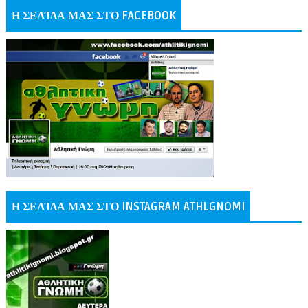
Η ΣΕΛΊΔΑ ΜΑΣ ΣΤΟ FACEBOOK
Η ΣΕΛΊΔΑ ΜΑΣ ΣΤΟ INSTAGRAM ATHLGNOMI