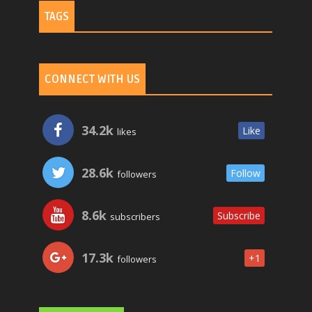
TAGS
CONNECT WITH US
34.2k
Like
likes
28.6k
Follow
followers
8.6k
Subscribe
subscribers
17.3k
+1
followers