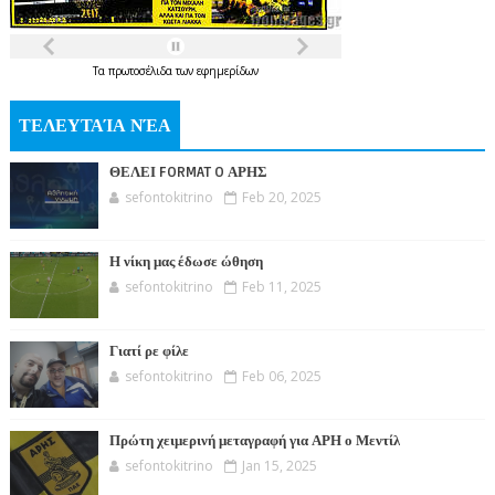
Τα
πρωτοσέλιδα
των
εφημερίδων
ΤΕΛΕΥΤΑΊΑ ΝΈΑ
ΘΕΛΕΙ FORMAT O ΑΡΗΣ
sefontokitrino
Feb 20, 2025
Η νίκη μας έδωσε ώθηση
sefontokitrino
Feb 11, 2025
Γιατί ρε φίλε
sefontokitrino
Feb 06, 2025
Πρώτη χειμερινή μεταγραφή για ΑΡΗ ο Μεντίλ
sefontokitrino
Jan 15, 2025