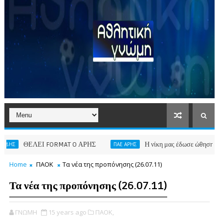
ΘΕΛΕΙ FORMAT O ΑΡΗΣ
Η νίκη μας έδωσε ώθηση
ΠΑΕ ΑΡΗΣ
ΣΑΒΒ
Home
ΠΑΟΚ
Τα νέα της προπόνησης (26.07.11)
Τα νέα της προπόνησης (26.07.11)
ΓΝΩΜΗ
15 years ago
ΠΑΟΚ,