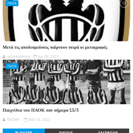
ΠΑΟΚ
Μετά τις αποδεσμεύσεις παίρνουν σειρά οι μεταγραφές
sefontokitrino
Jun 06, 2023
ΠΑΟΚ
Παιχνίδια του ΠΑΟΚ σαν σήμερα 15/3
ΓΝΩΜΗ
Mar 15, 2023
BLOGGER
DISQUS
FACEBOOK