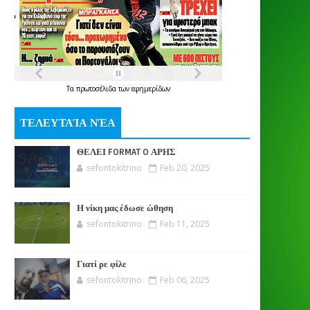
Τα
πρωτοσέλιδα
των
εφημερίδων
ΤΕΛΕΥΤΑΊΑ ΝΈΑ
ΘΕΛΕΙ FORMAT O ΑΡΗΣ
sefontokitrino
Feb 20, 2025
Η νίκη μας έδωσε ώθηση
sefontokitrino
Feb 11, 2025
Γιατί ρε φίλε
sefontokitrino
Feb 06, 2025