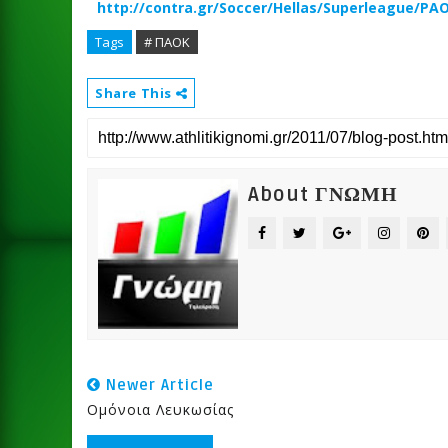
http://contra.gr/Soccer/Hellas/Superleague/PA
Tags
# ΠΑΟΚ
Share This
About ΓΝΩΜΗ
Newer Article
Ομόνοια Λευκωσίας