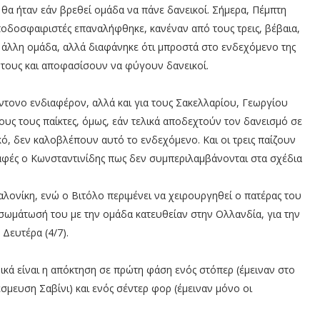
 θα ήταν εάν βρεθεί ομάδα να πάνε δανεικοί. Σήμερα, Πέμπτη
 ποδοσφαιριστές επαναλήφθηκε, κανέναν από τους τρεις, βέβαια,
 άλλη ομάδα, αλλά διαφάνηκε ότι μπροστά στο ενδεχόμενο της
ς τους και αποφασίσουν να φύγουν δανεικοί.
έντονο ενδιαφέρον, αλλά και για τους Σακελλαρίου, Γεωργίου
ους τους παίκτες, όμως, εάν τελικά αποδεχτούν τον δανεισμό σε
ό, δεν καλοβλέπουν αυτό το ενδεχόμενο. Και οι τρεις παίζουν
σαφές ο Κωνσταντινίδης πως δεν συμπεριλαμβάνονται στα σχέδια
αλονίκη, ενώ ο Βιτόλο περιμένει να χειρουργηθεί ο πατέρας του
 ενσωμάτωσή του με την ομάδα κατευθείαν στην Ολλανδία, για την
Δευτέρα (4/7).
κά είναι η απόκτηση σε πρώτη φάση ενός στόπερ (έμειναν στο
σμευση Σαβίνι) και ενός σέντερ φορ (έμειναν μόνο οι