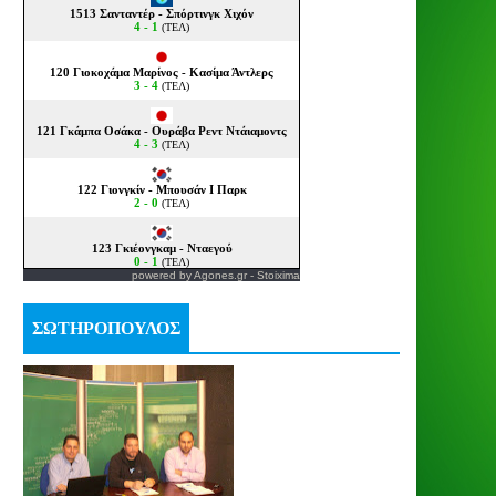
powered by
Agones.gr
-
Stoixima
ΣΩΤΗΡΟΠΟΥΛΟΣ