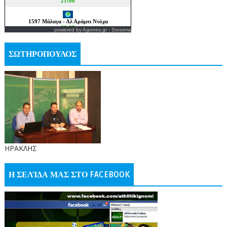
powered by
Agones.gr
-
Stoixima
ΣΩΤΗΡΟΠΟΥΛΟΣ
ΗΡΑΚΛΗΣ
Η ΣΕΛΊΔΑ ΜΑΣ ΣΤΟ FACEBOOK