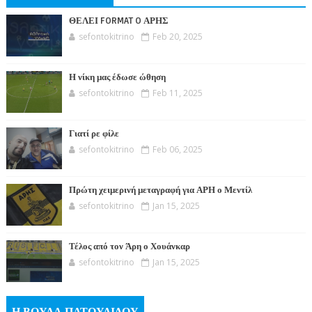
ΘΕΛΕΙ FORMAT O ΑΡΗΣ
sefontokitrino
Feb 20, 2025
Η νίκη μας έδωσε ώθηση
sefontokitrino
Feb 11, 2025
Γιατί ρε φίλε
sefontokitrino
Feb 06, 2025
Πρώτη χειμερινή μεταγραφή για ΑΡΗ ο Μεντίλ
sefontokitrino
Jan 15, 2025
Τέλος από τον Άρη ο Χουάνκαρ
sefontokitrino
Jan 15, 2025