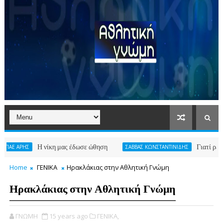
Η νίκη μας έδωσε ώθηση
Γιατί ρε φίλε
Σ
ΣΑΒΒΑΣ ΚΩΝΣΤΑΝΤΙΝΙΔΗΣ
Home
ΓΕΝΙΚΑ
Ηρακλάκιας στην Αθλητική Γνώμη
Ηρακλάκιας στην Αθλητική Γνώμη
ΓΝΩΜΗ
15 years ago
ΓΕΝΙΚΑ,