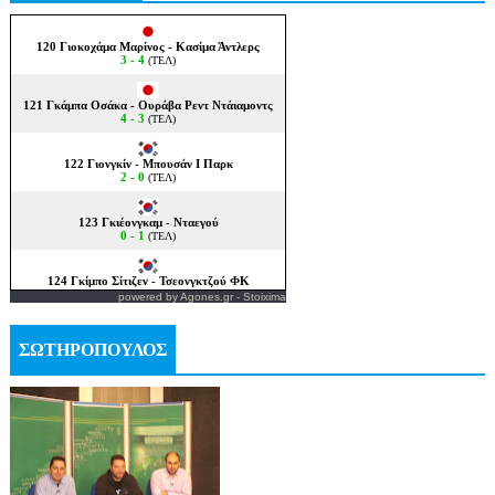
powered by
Agones.gr
-
Stoixima
ΣΩΤΗΡΟΠΟΥΛΟΣ