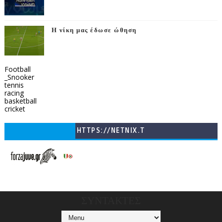
Η νίκη μας έδωσε ώθηση
Football
_Snooker
tennis
racing
basketball
cricket
HTTPS://NETNIX.T
V/COUNTRIES/GR/
CHANNELS/GNOMI-
TV
ΣΥΝΤΑΚΤΕΣ