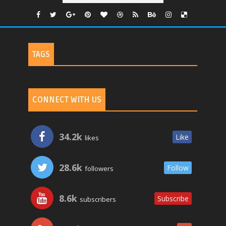
TAGS
CONNECT WITH US
34.2k
Like
likes
28.6k
Follow
followers
8.6k
Subscribe
subscribers