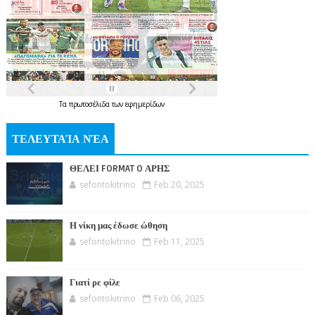
Τα
πρωτοσέλιδα
των
εφημερίδων
ΤΕΛΕΥΤΑΊΑ ΝΈΑ
ΘΕΛΕΙ FORMAT O ΑΡΗΣ
sefontokitrino
Feb 20, 2025
Η νίκη μας έδωσε ώθηση
sefontokitrino
Feb 11, 2025
Γιατί ρε φίλε
sefontokitrino
Feb 06, 2025