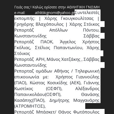
Γειάς σας ! Καλώς ορίσατε στην ΑΘΛΗΤΙΚΗ ΓΝΩΜΗ
Συντ
ελεστές 
e-mail: athl
it
ikignomi@yahoo.gr
εκπομπής: | Χάρης Γκουγκουλίτσας | 
Γρηγόρης Βλαχόπουλος | Χάρης Στόικος                                                                                                                                     
Ρεπορτάζ Απόλλων Πόντου, 
Κωνσταντινίδης   Σάββας                                                                    
Ρεπορτάζ ΠΑΟΚ, Άγγελος Χρήστος 
Γκόλιας, Στέλιος Παπαντωνίου, Χάρης 
Στόικος                                                                        
Ρεπορτάζ  ΑΡΗ, Μάνος Χατζάκης , Σάββας 
Κωνσταντινίδης                                                                                                  
Ρεπορταζ ομάδων Αθήνας / Τηλεφωνική 
επικοινωνία με:  Χρήστος Γιαννούλης 
(ΠΑΟ), Κώστας Κοσικίδης (ΑΕΚ), Γιάννης 
Κωστίκος (ΟΣΦΠ), Αλέξανδρος 
Παπανικολάου(ΟΣΦΠ), Θανάσης 
Κασάπης(ΠΑΟ), Δημήτρης Μαγγανάρης 
(ΑΤΡΟΜΗΤΟΣ),                                       
Ρεπορτάζ Μπάσκετ/ Θάνος Φωτόπουλος                                                                                                