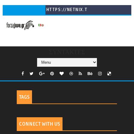
HTTPS://NETNIX.T
V/COUNTRIES/GR/
CHANNELS/GNOMI-
TV
ΣΥΝΤΑΚΤΕΣ
TAGS
CONNECT WITH US