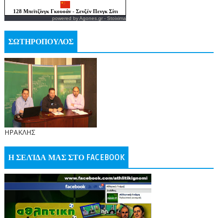
powered by
Agones.gr
-
Stoixima
ΣΩΤΗΡΟΠΟΥΛΟΣ
ΗΡΑΚΛΗΣ
Η ΣΕΛΊΔΑ ΜΑΣ ΣΤΟ FACEBOOK