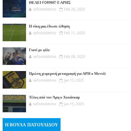
ΘΕΛΕΙ FORMAT O ΑΡΗΣ
sefontokitrino
Feb 20, 2025
Η νίκη μας έδωσε ώθηση
sefontokitrino
Feb 11, 2025
Γιατί ρε φίλε
sefontokitrino
Feb 06, 2025
Πρώτη χειμερινή μεταγραφή για ΑΡΗ ο Μεντίλ
sefontokitrino
Jan 15, 2025
Τέλος από τον Άρη ο Χουάνκαρ
sefontokitrino
Jan 15, 2025
Η ΒΟΥΛΑ ΠΑΤΟΥΛΙΔΟΥ