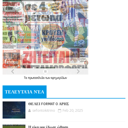
Τα
πρωτοσέλιδα
των
εφημερίδων
ΤΕΛΕΥΤΑΊΑ ΝΈΑ
ΘΕΛΕΙ FORMAT O ΑΡΗΣ
sefontokitrino
Feb 20, 2025
Η νίκη μας έδωσε ώθηση