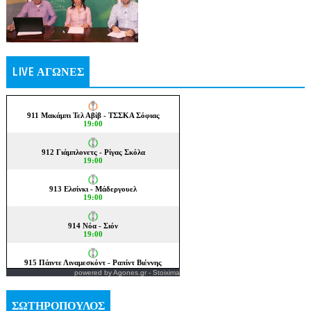
LIVE ΑΓΩΝΕΣ
powered by
Agones.gr
-
Stoixima
ΣΩΤΗΡΟΠΟΥΛΟΣ