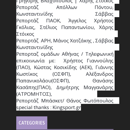
Γρηγόρης Βλαχόπουλος | Χάρης Στόικος                                                                                                                                     
Ρεπορτάζ Απόλλων Πόντου, 
Κωνσταντινίδης   Σάββας                                                                    
Ρεπορτάζ ΠΑΟΚ, Άγγελος Χρήστος 
Γκόλιας, Στέλιος Παπαντωνίου, Χάρης 
Στόικος                                                                        
Ρεπορτάζ  ΑΡΗ, Μάνος Χατζάκης , Σάββας 
Κωνσταντινίδης                                                                                                  
Ρεπορταζ ομάδων Αθήνας / Τηλεφωνική 
επικοινωνία με:  Χρήστος Γιαννούλης 
(ΠΑΟ), Κώστας Κοσικίδης (ΑΕΚ), Γιάννης 
Κωστίκος (ΟΣΦΠ), Αλέξανδρος 
Παπανικολάου(ΟΣΦΠ), Θανάσης 
Κασάπης(ΠΑΟ), Δημήτρης Μαγγανάρης 
(ΑΤΡΟΜΗΤΟΣ),                                       
Ρεπορτάζ Μπάσκετ/ Θάνος Φωτόπουλος                                                                                                
special thanks : Κingsport.gr
CATEGORIES