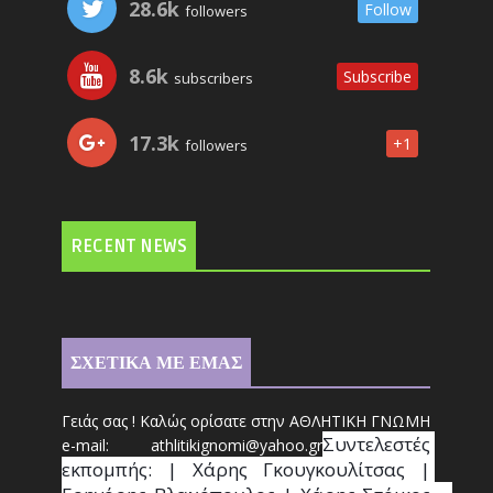
28.6k
Follow
followers
8.6k
Subscribe
subscribers
17.3k
+1
followers
RECENT NEWS
ΣΧΕΤΙΚΑ ΜΕ ΕΜΑΣ
Γειάς σας ! Καλώς ορίσατε στην ΑΘΛΗΤΙΚΗ ΓΝΩΜΗ
Συντ
ελεστές 
e-mail: athl
it
ikignomi@yahoo.gr
εκπομπής: | Χάρης Γκουγκουλίτσας | 