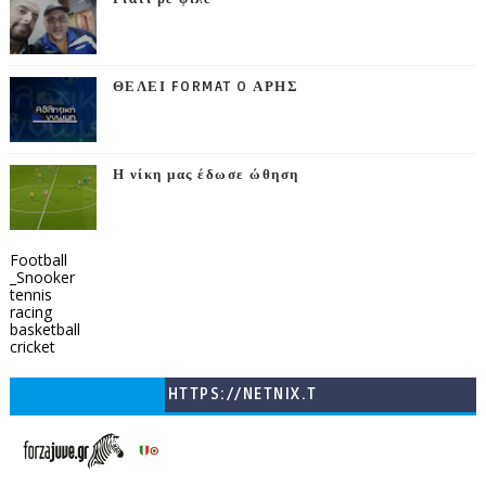
ΘΕΛΕΙ FORMAT O ΑΡΗΣ
Η νίκη μας έδωσε ώθηση
Football
_Snooker
tennis
racing
basketball
cricket
HTTPS://NETNIX.T
V/COUNTRIES/GR/
CHANNELS/GNOMI-