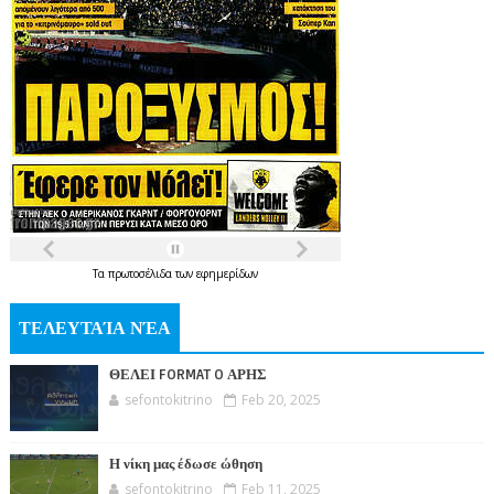
Τα
πρωτοσέλιδα
των
εφημερίδων
ΤΕΛΕΥΤΑΊΑ ΝΈΑ
ΘΕΛΕΙ FORMAT O ΑΡΗΣ
sefontokitrino
Feb 20, 2025
Η νίκη μας έδωσε ώθηση
sefontokitrino
Feb 11, 2025