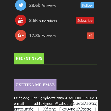
28.6k
Follow
followers
8.6k
Subscribe
subscribers
17.3k
+1
followers
RECENT NEWS
ΣΧΕΤΙΚΑ ΜΕ ΕΜΑΣ
Γειάς σας ! Καλώς ορίσατε στην ΑΘΛΗΤΙΚΗ ΓΝΩΜΗ
Συντ
ελεστές 
e-mail: athl
it
ikignomi@yahoo.gr
εκπομπής: | Χάρης Γκουγκουλίτσας | 