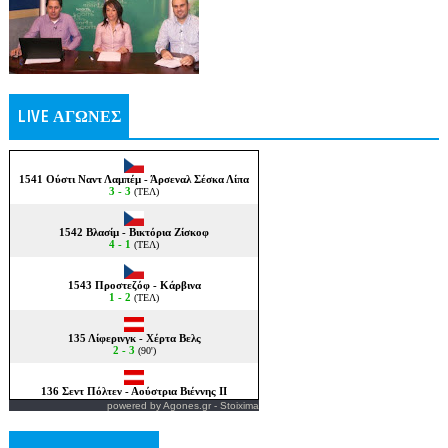
LIVE ΑΓΩΝΕΣ
powered by
Agones.gr
-
Stoixima