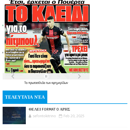
Τα
πρωτοσέλιδα
των
εφημερίδων
ΤΕΛΕΥΤΑΊΑ ΝΈΑ
ΘΕΛΕΙ FORMAT O ΑΡΗΣ
sefontokitrino
Feb 20, 2025