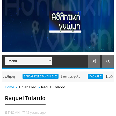
Γιατί ρε φίλε
Πρώτη χειμερι
ΣΑΒΒΑΣ ΚΩΝΣΤΑΝΤΙΝΙΔΗΣ
ΠΑΕ ΑΡΗΣ
Home
Unlabelled
Raquel Tolardo
Raquel Tolardo
ΓΝΩΜΗ
15 years ago