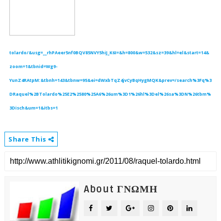
tolardo/&usg=__rhPAeer5nf0BQV85NVY5hiJ_K6I=&h=800&w=532&sz=39&hl=el&start=14&
zoom=1&tbnid=Wg9-
YunZ4RAtpM:&tbnh=143&tbnw=95&ei=dWxbTqZ4jvCyBqHygMQK&prev=/search%3Fq%3
DRaquel%2BTolardo%25E2%2580%25A6%26um%3D1%26hl%3Del%26sa%3DN%26tbm%
3Disch&um=1&itbs=1
Share This
About ΓΝΩΜΗ