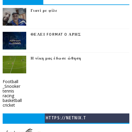
Γιατί ρε φίλε
ΘΕΛΕΙ FORMAT O ΑΡΗΣ
Η νίκη μας έδωσε ώθηση
Football
_Snooker
tennis
racing
basketball
cricket
HTTPS://NETNIX.T
V/COUNTRIES/GR/