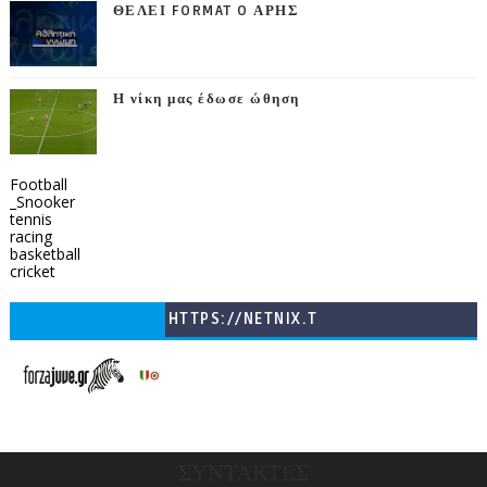
ΘΕΛΕΙ FORMAT O ΑΡΗΣ
Η νίκη μας έδωσε ώθηση
Football
_Snooker
tennis
racing
basketball
cricket
HTTPS://NETNIX.T
V/COUNTRIES/GR/
CHANNELS/GNOMI-
TV
ΣΥΝΤΑΚΤΕΣ