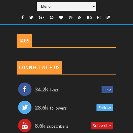
TAGS
CONNECT WITH US
34.2k
Like
likes
28.6k
Follow
followers
8.6k
Subscribe
subscribers