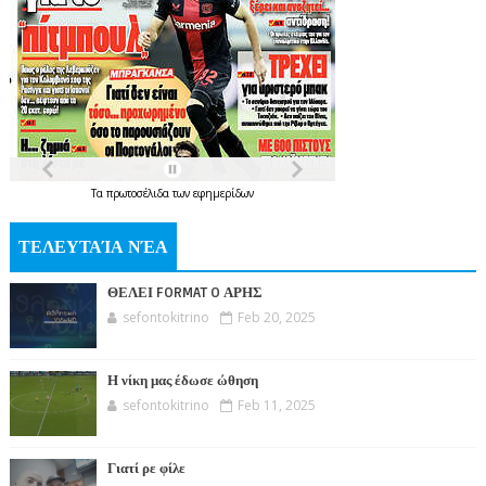
Τα
πρωτοσέλιδα
των
εφημερίδων
ΤΕΛΕΥΤΑΊΑ ΝΈΑ
ΘΕΛΕΙ FORMAT O ΑΡΗΣ
sefontokitrino
Feb 20, 2025
Η νίκη μας έδωσε ώθηση
sefontokitrino
Feb 11, 2025
Γιατί ρε φίλε