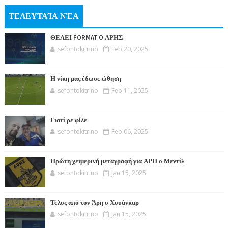
ΤΕΛΕΥΤΑΊΑ ΝΈΑ
ΘΕΛΕΙ FORMAT O ΑΡΗΣ
sefontokitrino
Feb 20, 2025
Η νίκη μας έδωσε ώθηση
sefontokitrino
Feb 11, 2025
Γιατί ρε φίλε
sefontokitrino
Feb 06, 2025
Πρώτη χειμερινή μεταγραφή για ΑΡΗ ο Μεντίλ
sefontokitrino
Jan 15, 2025
Τέλος από τον Άρη ο Χουάνκαρ
sefontokitrino
Jan 15, 2025