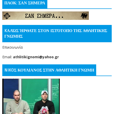
ΠΑΟΚ: ΣΑΝ ΣΗΜΕΡΑ
KΑΛΏΣ ΉΡΘΑΤΕ ΣΤΟΝ ΙΣΤΌΤΟΠΟ ΤΗΣ ΑΘΛΗΤΙΚΗΣ
ΓΝΩΜΗΣ
Επικοινωνία
Email:
athlitikignomi@yahoo.gr
NIKOΣ ΚΟΥΛΙΑΝΟΣ ΣΤΗΝ ΑΘΛΗΤΙΚΗ ΓΝΩΜΗ