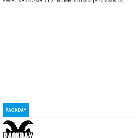
ΑΘΛΗΤΙΚΗ ΓΝΩΜΗ στην ΓΝΩΜΗ τηλεόραση Θεσσαλονικης
PAOKDAY