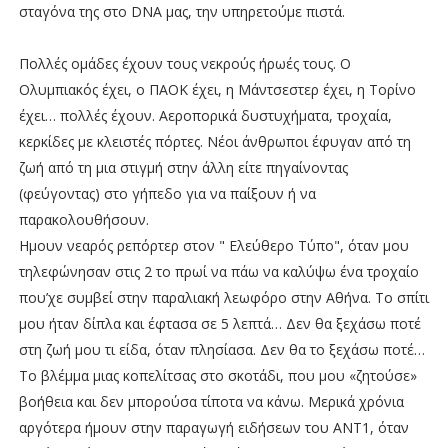
σταγόνα της στο DNA μας, την υπηρετούμε πιστά.
Πολλές ομάδες έχουν τους νεκρούς ήρωές τους. Ο
Ολυμπιακός έχει, ο ΠΑΟΚ έχει, η Μάντσεστερ έχει, η Τορίνο
έχει… πολλές έχουν. Αεροπορικά δυστυχήματα, τροχαία,
κερκίδες με κλειστές πόρτες. Νέοι άνθρωποι έφυγαν από τη
ζωή από τη μια στιγμή στην άλλη είτε πηγαίνοντας
(φεύγοντας) στο γήπεδο για να παίξουν ή να
παρακολουθήσουν.
Ημουν νεαρός ρεπόρτερ στον " Ελεύθερο Τύπο", όταν μου
τηλεφώνησαν στις 2 το πρωί να πάω να καλύψω ένα τροχαίο
που’χε συμβεί στην παραλιακή λεωφόρο στην Αθήνα. Το σπίτι
μου ήταν δίπλα και έφτασα σε 5 λεπτά… Δεν θα ξεχάσω ποτέ
στη ζωή μου τι είδα, όταν πλησίασα. Δεν θα το ξεχάσω ποτέ…
Το βλέμμα μιας κοπελίτσας στο σκοτάδι, που μου «ζητούσε»
βοήθεια και δεν μπορούσα τίποτα να κάνω. Μερικά χρόνια
αργότερα ήμουν στην παραγωγή ειδήσεων του ΑΝΤ1, όταν