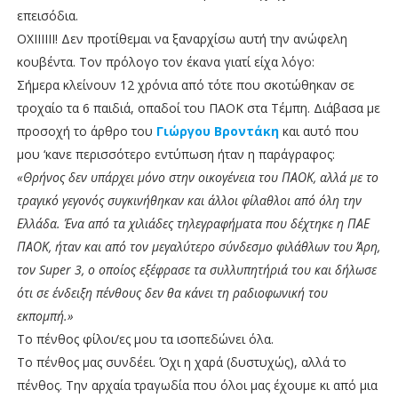
επεισόδια.
ΟΧΙΙΙΙΙΙ! Δεν προτίθεμαι να ξαναρχίσω αυτή την ανώφελη
κουβέντα. Τον πρόλογο τον έκανα γιατί είχα λόγο:
Σήμερα κλείνουν 12 χρόνια από τότε που σκοτώθηκαν σε
τροχαίο τα 6 παιδιά, οπαδοί του ΠΑΟΚ στα Τέμπη. Διάβασα με
προσοχή το άρθρο του
Γιώργου Βροντάκη
και αυτό που
μου ‘κανε περισσότερο εντύπωση ήταν η παράγραφος:
«Θρήνος δεν υπάρχει μόνο στην οικογένεια του ΠΑΟΚ, αλλά με το
τραγικό γεγονός συγκινήθηκαν και άλλοι φίλαθλοι από όλη την
Ελλάδα. Ένα από τα χιλιάδες τηλεγραφήματα που δέχτηκε η ΠΑΕ
ΠΑΟΚ, ήταν και από τον μεγαλύτερο σύνδεσμο φιλάθλων του Άρη,
τον Super 3, ο οποίος εξέφρασε τα συλλυπητήριά του και δήλωσε
ότι σε ένδειξη πένθους δεν θα κάνει τη ραδιοφωνική του
εκπομπή.»
Το πένθος φίλοι/ες μου τα ισοπεδώνει όλα.
Το πένθος μας συνδέει. Όχι η χαρά (δυστυχώς), αλλά το
πένθος. Την αρχαία τραγωδία που όλοι μας έχουμε κι από μια