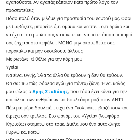
αγαπούσατε. Αν αγαπάς κάποιον κατά πρώτο λόγο τον
προστατεύεις.
Πόσο πολύ όταν μιλάμε για προστασία του εαυτού μας. Οσοι
με διαβάζετε, μπορείτε ό,τι ομάδα και να’στε… ο,τι δράκο και
να έχετε στο μυαλό σας να κάνετε και να πείτε όποια παπαριά
σας έρχεται στο κεφάλι… ΜΟΝΟ μην σκοτωθείτε σας
παρακαλώ και μην σκοτώσετε άλλους.
Με ρωτάνε, τί θέλω για την κόρη μου.
Υγεία!
Να είναι υγιής. Όλα τα άλλα θα έρθουν ή δεν θα έρθουν.
Θα σας πω πώς φόρεσα εγώ (για πάντα) ζώνη. Έίναι καλός
μου φίλος ο
Αρης Σταθάκης
, που τόσα έχει κάνει για την
ασφάλεια των ανθρώπων και δουλεύαμε μαζί στον ΑΝΤ1.
Πάω μια μέρα δουλειά… είχα ένα Γκολφάκι… βιαζόμουν και
έτρεχα σαν τρελλός. Στο φανάρι του «Υγεία» (λεωφόρο
Κηφισίας) σταματώ στο τσακ. Δίπλα μου ένα αυτοκίνητο.
Γυρνώ και κοιτώ.