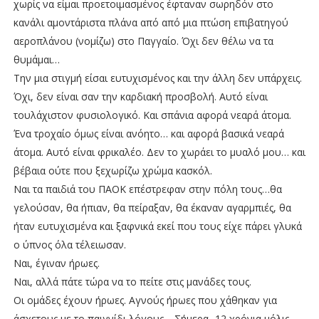
χωρίς να είμαι προετοιμασμένος έφταναν σωρηδόν στο
κανάλι αμοντάριστα πλάνα από από μια πτώση επιβατηγού
αεροπλάνου (νομίζω) στο Παγγαίο. Όχι δεν θέλω να τα
θυμάμαι…
Την μια στιγμή είσαι ευτυχισμένος και την άλλη δεν υπάρχεις.
Όχι, δεν είναι σαν την καρδιακή προσβολή. Αυτό είναι
τουλάχιστον φυσιολογικό. Και σπάνια αφορά νεαρά άτομα.
Ένα τροχαίο όμως είναι ανόητο… και αφορά βασικά νεαρά
άτομα. Αυτό είναι φρικαλέο. Δεν το χωράει το μυαλό μου… και
βέβαια ούτε που ξεχωρίζω χρώμα κασκόλ.
Ναι τα παιδιά του ΠΑΟΚ επέστρεφαν στην πόλη τους…θα
γελούσαν, θα ήπιαν, θα πείραξαν, θα έκαναν αγαρμπιές, θα
ήταν ευτυχισμένα και ξαφνικά εκεί που τους είχε πάρει γλυκά
ο ύπνος όλα τέλειωσαν.
Ναι, έγιναν ήρωες.
Ναι, αλλά πάτε τώρα να το πείτε στις μανάδες τους.
Οι ομάδες έχουν ήρωες. Αγνούς ήρωες που χάθηκαν για
άσχετους με το παιγνίδι λόγους… Σήμερα -12 χρόνια μόλις