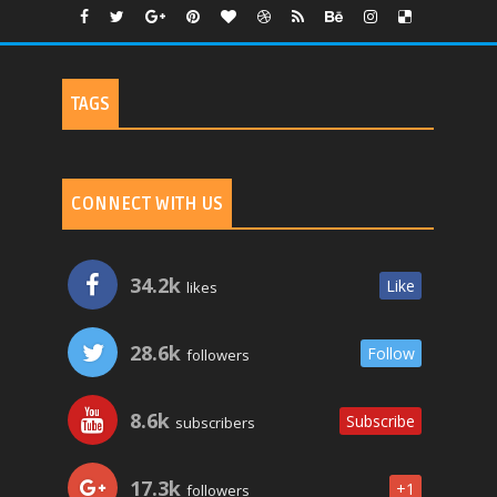
TAGS
CONNECT WITH US
34.2k
Like
likes
28.6k
Follow
followers
8.6k
Subscribe
subscribers
17.3k
+1
followers