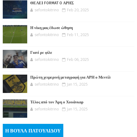
ΘΕΛΕΙ FORMAT O ΑΡΗΣ
sefontokitrino
Feb 20, 2025
Η νίκη μας έδωσε ώθηση
sefontokitrino
Feb 11, 2025
Γιατί ρε φίλε
sefontokitrino
Feb 06, 2025
Πρώτη χειμερινή μεταγραφή για ΑΡΗ ο Μεντίλ
sefontokitrino
Jan 15, 2025
Τέλος από τον Άρη ο Χουάνκαρ
sefontokitrino
Jan 15, 2025
Η ΒΟΥΛΑ ΠΑΤΟΥΛΙΔΟΥ