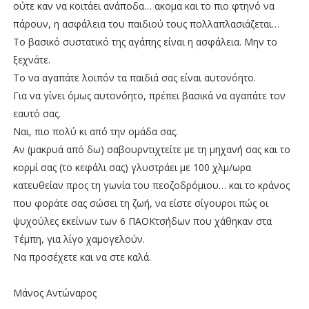
ούτε καν να κοιτάει ανάποδα… ακομα και το πιο φτηνό να
πάρουν, η ασφάλεια του παιδιού τους πολλαπλασιάζεται…
Το βασικό συστατικό της αγάπης είναι η ασφάλεια. Μην το
ξεχνάτε.
Το να αγαπάτε λοιπόν τα παιδιά σας είναι αυτονόητο.
Για να γίνει όμως αυτονόητο, πρέπει βασικά να αγαπάτε τον
εαυτό σας.
Ναι, πιο πολύ κι από την ομάδα σας.
Αν (μακρυά από δω) σαβουρντιχτείτε με τη μηχανή σας και το
κορμί σας (το κεφάλι σας) γλυστράει με 100 χλμ/ωρα
κατευθείαν προς τη γωνία του πεοζοδρόμιου… και το κράνος
που φοράτε σας σώσει τη ζωή, να είστε σίγουροι πώς οι
ψυχούλες εκείνων των 6 ΠΑΟΚτσήδων που χάθηκαν στα
Τέμπη, για λίγο χαμογελούν.
Να προσέχετε και να στε καλά.
Μάνος Αντώναρος