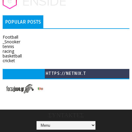
POPULAR POSTS
Football
_Snooker
tennis
racing
basketball
cricket
HTTPS://NETNIX.T
V/COUNTRIES/GR/
CHANNELS/GNOMI-
TV
ΣΥΝΤΑΚΤΕΣ