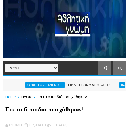
ΘΕΛΕΙ FORMAT O ΑΡΗΣ
Η νίκη
ΣΑΒΒΑΣ ΚΩΝΣΤΑΝΤΙΝΙΔΗΣ
ΠΑΕ ΑΡΗΣ
Home
ΠΑΟΚ
Για τα 6 παιδιά που χάθηκαν!
Για τα 6 παιδιά που χάθηκαν!
ΓΝΩΜΗ
15 years ago
ΠΑΟΚ,