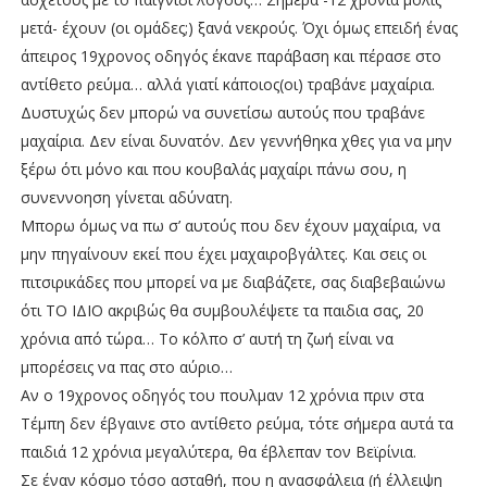
μετά- έχουν (οι ομάδες;) ξανά νεκρούς. Όχι όμως επειδή ένας
άπειρος 19χρονος οδηγός έκανε παράβαση και πέρασε στο
αντίθετο ρεύμα… αλλά γιατί κάποιος(οι) τραβάνε μαχαίρια.
Δυστυχώς δεν μπορώ να συνετίσω αυτούς που τραβάνε
μαχαίρια. Δεν είναι δυνατόν. Δεν γεννήθηκα χθες για να μην
ξέρω ότι μόνο και που κουβαλάς μαχαίρι πάνω σου, η
συνεννοηση γίνεται αδύνατη.
Μπορω όμως να πω σ’ αυτούς που δεν έχουν μαχαίρια, να
μην πηγαίνουν εκεί που έχει μαχαιροβγάλτες. Και σεις οι
πιτσιρικάδες που μπορεί να με διαβάζετε, σας διαβεβαιώνω
ότι ΤΟ ΙΔΙΟ ακριβώς θα συμβουλέψετε τα παιδια σας, 20
χρόνια από τώρα… Το κόλπο σ’ αυτή τη ζωή είναι να
μπορέσεις να πας στο αύριο…
Αν ο 19χρονος οδηγός του πουλμαν 12 χρόνια πριν στα
Τέμπη δεν έβγαινε στο αντίθετο ρεύμα, τότε σήμερα αυτά τα
παιδιά 12 χρόνια μεγαλύτερα, θα έβλεπαν τον Βεϊρίνια.
Σε έναν κόσμο τόσο ασταθή, που η ανασφάλεια (ή έλλειψη