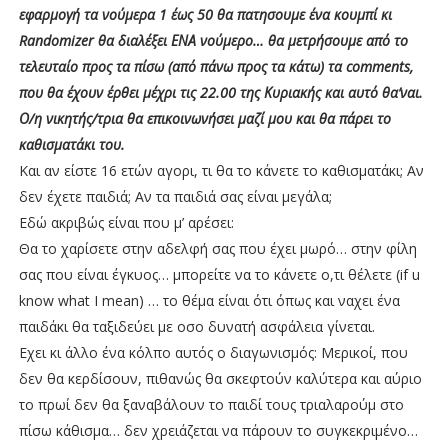
εφαρμογή τα νούμερα 1 έως 50 θα πατησουμε ένα κουμπί κι
Randomizer θα διαλέξει ΕΝΑ νούμερο… θα μετρήσουμε από το
τελευταίο προς τα πίσω (από πάνω προς τα κάτω) τα comments,
που θα έχουν έρθει μέχρι τις 22.00 της Κυριακής και αυτό θα’ναι.
Ο/η νικητής/τρια θα επικοινωνήσει μαζί μου και θα πάρει το
καθισματάκι του.
Και αν είστε 16 ετών αγορι, τι θα το κάνετε το καθισματάκι; Αν
δεν έχετε παιδιά; Αν τα παιδιά σας είναι μεγάλα;
Εδώ ακριβώς είναι που μ’ αρέσει:
Θα το χαρίσετε στην αδελφή σας που έχει μωρό… στην φίλη
σας που είναι έγκυος… μπορείτε να το κάνετε ο,τι θέλετε (if u
know what I mean) … το θέμα είναι ότι όπως και ναχει ένα
παιδάκι θα ταξιδεύει με οσο δυνατή ασφάλεια γίνεται.
Εχει κι άλλο ένα κόλπο αυτός ο διαγωνισμός: Μερικοί, που
δεν θα κερδίσουν, πιθανώς θα σκεφτούν καλύτερα και αύριο
το πρωί δεν θα ξαναβάλουν το παιδί τους τριαλαρούμ στο
πίσω κάθισμα… δεν χρειάζεται να πάρουν το συγκεκριμένο…