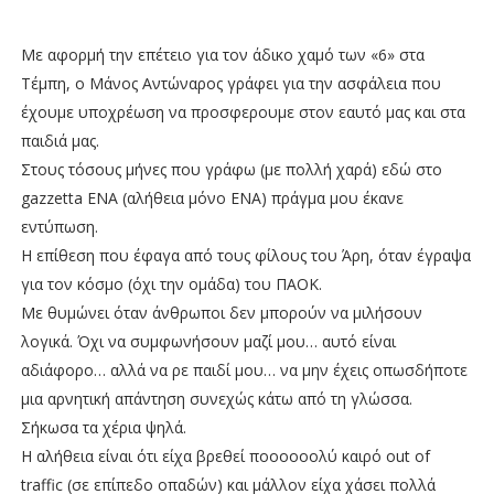
Με αφορμή την επέτειο για τον άδικο χαμό των «6» στα
Τέμπη, ο Μάνος Αντώναρος γράφει για την ασφάλεια που
έχουμε υποχρέωση να προσφερουμε στον εαυτό μας και στα
παιδιά μας.
Στους τόσους μήνες που γράφω (με πολλή χαρά) εδώ στο
gazzetta ΕΝΑ (αλήθεια μόνο ΕΝΑ) πράγμα μου έκανε
εντύπωση.
Η επίθεση που έφαγα από τους φίλους του Άρη, όταν έγραψα
για τον κόσμο (όχι την ομάδα) του ΠΑΟΚ.
Με θυμώνει όταν άνθρωποι δεν μπορούν να μιλήσουν
λογικά. Όχι να συμφωνήσουν μαζί μου… αυτό είναι
αδιάφορο… αλλά να ρε παιδί μου… να μην έχεις οπωσδήποτε
μια αρνητική απάντηση συνεχώς κάτω από τη γλώσσα.
Σήκωσα τα χέρια ψηλά.
Η αλήθεια είναι ότι είχα βρεθεί ποοοοοολύ καιρό out of
traffic (σε επίπεδο οπαδών) και μάλλον είχα χάσει πολλά