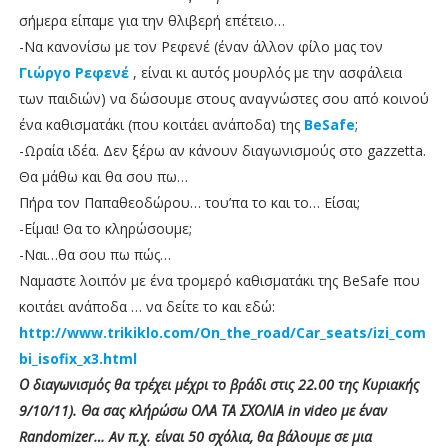
σήμερα είπαμε για την θλιβερή επέτειο…
-Να κανονίσω με τον Ρεφενέ (έναν άλλον φίλο μας τον
Γιώργο Ρεφενέ
, είναι κι αυτός μουρλός με την ασφάλεια
των παιδιών) να δώσουμε στους αναγνώστες σου από κοινού
ένα καθισματάκι (που κοιτάει ανάποδα) της
BeSafe
;
-Ωραία ιδέα. Δεν ξέρω αν κάνουν διαγωνισμούς στο gazzetta.
Θα μάθω και θα σου πω…
Πήρα τον Παπαθεοδώρου… του’πα το και το… Είσαι;
-Είμαι! Θα το κληρώσουμε;
-Ναι…θα σου πω πώς…
Ναμαστε λοιπόν με ένα τρομερό καθισματάκι της BeSafe που
κοιτάει ανάποδα … να δείτε το και εδώ:
http://www.trikiklo.com/On_the_road/Car_seats/izi_com
bi_isofix_x3.html
Ο διαγωνισμός θα τρέχει μέχρι το βράδι στις 22.00 της Κυριακής
9/10/11). Θα σας κλήρώσω ΟΛΑ ΤΑ ΣΧΟΛΙΑ in video με έναν
Randomizer… Aν π.χ. είναι 50 σχόλια, θα βάλουμε σε μια