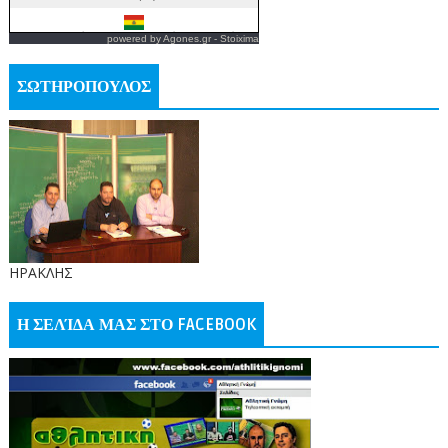
powered by
Agones.gr
-
Stoixima
ΣΩΤΗΡΟΠΟΥΛΟΣ
ΗΡΑΚΛΗΣ
Η ΣΕΛΊΔΑ ΜΑΣ ΣΤΟ FACEBOOK