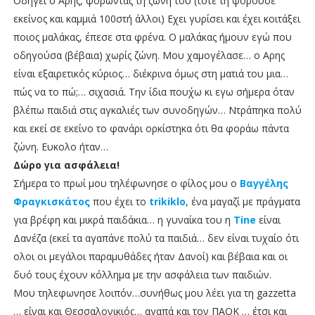
Οδηγεί ο Αρης, φορώντας τη ζώνη του (τότε τη φορούσε
εκείνος και καμμιά 100στή άλλοι) Εχει γυρίσει και έχει κοιτάξει
ποιος μαλάκας, έπεσε στα φρένα. Ο μαλάκας ήμουν εγώ που
οδηγούσα (βέβαια) χωρίς ζώνη. Μου χαμογέλασε… ο Αρης
είναι εξαιρετικός κύριος… διέκρινα όμως στη ματιά του μια…
πώς να το πώ;… σιχασιά. Την ίδια που΄χω κι εγω σήμερα όταν
βλέπω παιδιά στις αγκαλιές των συνοδηγών… Ντράπηκα πολύ
και εκεί σε εκείνο το φανάρι ορκίστηκα ότι θα φοράω πάντα
ζώνη. Ευκολο ήταν…
Δώρο για ασφάλεια!
Σήμερα το πρωί μου τηλέφωνησε ο φίλος μου ο
Βαγγέλης
Φραγκισκάτος
που έχει το
trikiklo
, ένα μαγαζί με πράγματα
για βρέφη και μικρά παιδάκια… η γυναίκα του η
Tine
είναι
Δανέζα (εκεί τα αγαπάνε πολύ τα παιδιά… δεν είναι τυχαίο ότι
ολοι οι μεγάλοι παραμυθάδες ήταν Δανοί) και βέβαια και οι
δυό τους έχουν κόλλημα με την ασφάλεια των παιδιών.
Μου τηλεφωνησε λοιπόν…συνήθως μου λέει για τη gazzetta
… είναι και Θεσσαλονικιός… αγαπά και τον ΠΑΟΚ … έτσι και