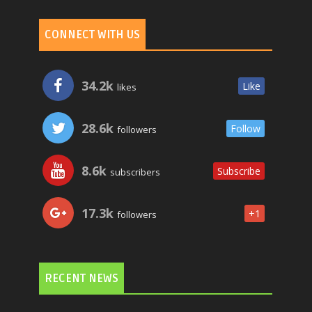
CONNECT WITH US
34.2k
Like
likes
28.6k
Follow
followers
8.6k
Subscribe
subscribers
17.3k
+1
followers
RECENT NEWS