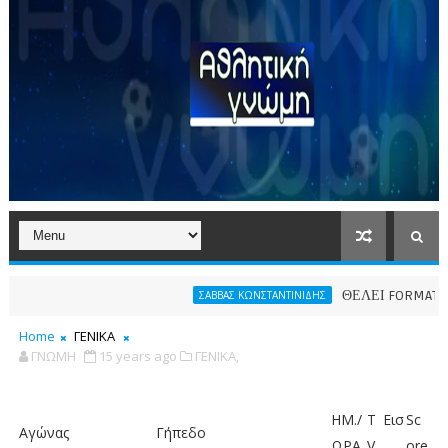
ΘΕΛΕΙ FORMAT O ΑΡΗΣ
ΣΑΒΒΑΣ ΚΩΝΣΤΑΝΤΙΝΙΔΗΣ
Home
ΓΕΝΙΚΑ
ΓΝΩΜΗ
15 years ago
ΓΕΝΙΚΑ,
HM./
T
Εισ
Sc
Αγώνας
Γήπεδο
ΩΡΑ
V
.
ore