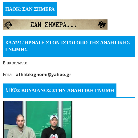
ΠΑΟΚ: ΣΑΝ ΣΗΜΕΡΑ
KΑΛΏΣ ΉΡΘΑΤΕ ΣΤΟΝ ΙΣΤΌΤΟΠΟ ΤΗΣ ΑΘΛΗΤΙΚΗΣ
ΓΝΩΜΗΣ
Επικοινωνία
Email:
athlitikignomi@yahoo.gr
NIKOΣ ΚΟΥΛΙΑΝΟΣ ΣΤΗΝ ΑΘΛΗΤΙΚΗ ΓΝΩΜΗ