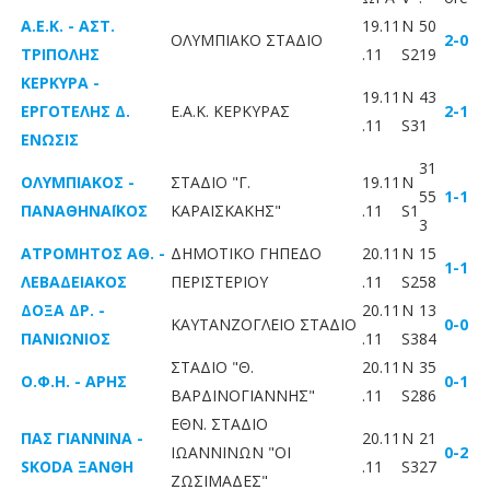
A.E.K. - ΑΣΤ.
19.11
N
50
ΟΛΥΜΠΙΑΚΟ ΣΤΑΔΙΟ
2-0
ΤΡΙΠΟΛΗΣ
.11
S2
19
ΚΕΡΚΥΡΑ -
19.11
N
43
ΕΡΓΟΤΕΛΗΣ Δ.
E.A.K. KΕΡΚΥΡΑΣ
2-1
.11
S3
1
ΕΝΩΣΙΣ
31
ΟΛΥΜΠΙΑΚΟΣ -
ΣΤΑΔΙΟ "Γ.
19.11
N
55
1-1
ΠΑΝΑΘΗΝΑΪΚΟΣ
ΚΑΡΑΪΣΚΑΚΗΣ"
.11
S1
3
ΑΤΡΟΜΗΤΟΣ ΑΘ. -
ΔΗΜΟΤΙΚΟ ΓΗΠΕΔΟ
20.11
N
15
1-1
ΛΕΒΑΔΕΙΑΚΟΣ
ΠΕΡΙΣΤΕΡΙΟΥ
.11
S2
58
ΔΟΞΑ ΔΡ. -
20.11
N
13
ΚΑΥΤΑΝΖΟΓΛΕΙΟ ΣΤΑΔΙΟ
0-0
ΠΑΝΙΩΝΙΟΣ
.11
S3
84
ΣΤΑΔΙΟ "Θ.
20.11
N
35
Ο.Φ.Η. - ΑΡΗΣ
0-1
ΒΑΡΔΙΝΟΓΙΑΝΝΗΣ"
.11
S2
86
ΕΘΝ. ΣΤΑΔΙΟ
ΠΑΣ ΓΙΑΝΝΙΝΑ -
20.11
N
21
ΙΩΑΝΝΙΝΩΝ "ΟΙ
0-2
SKODA ΞΑΝΘΗ
.11
S3
27
ΖΩΣΙΜΑΔΕΣ"