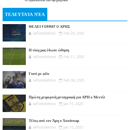
Τα
πρωτοσέλιδα
των
εφημερίδων
ΤΕΛΕΥΤΑΊΑ ΝΈΑ
ΘΕΛΕΙ FORMAT O ΑΡΗΣ
sefontokitrino
Feb 20, 2025
Η νίκη μας έδωσε ώθηση
sefontokitrino
Feb 11, 2025
Γιατί ρε φίλε
sefontokitrino
Feb 06, 2025
Πρώτη χειμερινή μεταγραφή για ΑΡΗ ο Μεντίλ
sefontokitrino
Jan 15, 2025
Τέλος από τον Άρη ο Χουάνκαρ
sefontokitrino
Jan 15, 2025