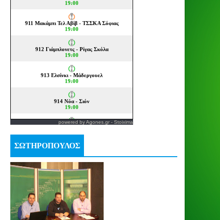
powered by
Agones.gr
-
Stoixima
ΣΩΤΗΡΟΠΟΥΛΟΣ