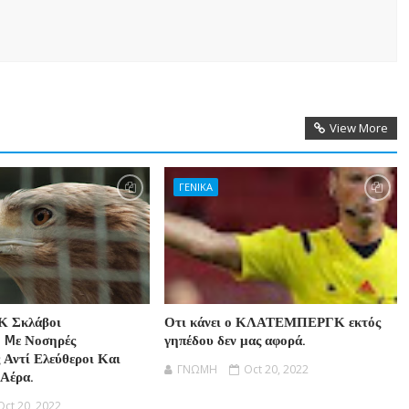
View More
ΓΕΝΙΚΑ
Κ Σκλάβοι
Οτι κάνει ο ΚΛΑΤΕΜΠΕΡΓΚ εκτός
 Mε Νοσηρές
γηπέδου δεν μας αφορά.
 Αντί Ελεύθεροι Και
ΓΝΩΜΗ
Oct 20, 2022
 Αέρα.
Oct 20, 2022