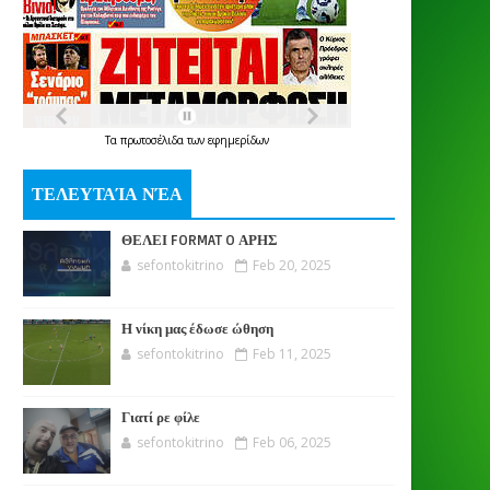
Τα
πρωτοσέλιδα
των
εφημερίδων
ΤΕΛΕΥΤΑΊΑ ΝΈΑ
ΘΕΛΕΙ FORMAT O ΑΡΗΣ
sefontokitrino
Feb 20, 2025
Η νίκη μας έδωσε ώθηση
sefontokitrino
Feb 11, 2025
Γιατί ρε φίλε
sefontokitrino
Feb 06, 2025