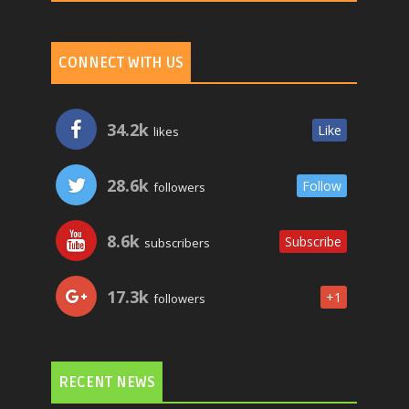
CONNECT WITH US
34.2k
Like
likes
28.6k
Follow
followers
8.6k
Subscribe
subscribers
17.3k
+1
followers
RECENT NEWS