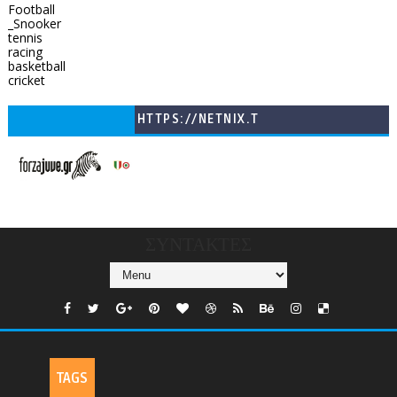
Football
_Snooker
tennis
racing
basketball
cricket
HTTPS://NETNIX.T
V/COUNTRIES/GR/
CHANNELS/GNOMI-
TV
ΣΥΝΤΑΚΤΕΣ
TAGS