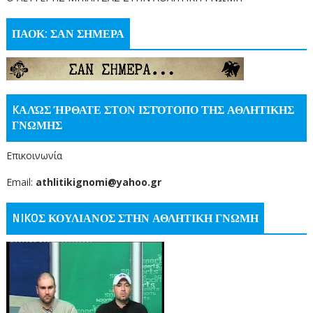
ΠΑΟΚ: ΣΑΝ ΣΗΜΕΡΑ
KΑΛΏΣ ΉΡΘΑΤΕ ΣΤΟΝ ΙΣΤΌΤΟΠΟ ΤΗΣ ΑΘΛΗΤΙΚΗΣ
ΓΝΩΜΗΣ
Επικοινωνία
Email:
athlitikignomi@yahoo.gr
NIKOΣ ΚΟΥΛΙΑΝΟΣ ΣΤΗΝ ΑΘΛΗΤΙΚΗ ΓΝΩΜΗ