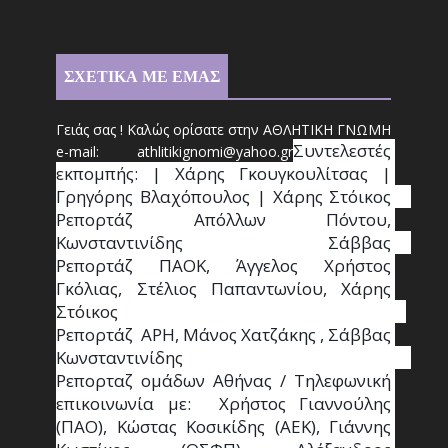
ΣΧΕΤΙΚΑ ΜΕ ΕΜΑΣ
Γειάς σας ! Καλώς ορίσατε στην ΑΘΛΗΤΙΚΗ ΓΝΩΜΗ
Συντ
ελεστές 
e-mail: athl
it
ikignomi@yahoo.gr
εκπομπής: | Χάρης Γκουγκουλίτσας | 
Γρηγόρης Βλαχόπουλος | Χάρης Στόικος                                                                                                                                     
Ρεπορτάζ Απόλλων Πόντου, 
Κωνσταντινίδης   Σάββας                                                                    
Ρεπορτάζ ΠΑΟΚ, Άγγελος Χρήστος 
Γκόλιας, Στέλιος Παπαντωνίου, Χάρης 
Στόικος                                                                        
Ρεπορτάζ  ΑΡΗ, Μάνος Χατζάκης , Σάββας 
Κωνσταντινίδης                                                                                                  
Ρεπορταζ ομάδων Αθήνας / Τηλεφωνική 
επικοινωνία με:  Χρήστος Γιαννούλης 
(ΠΑΟ), Κώστας Κοσικίδης (ΑΕΚ), Γιάννης 