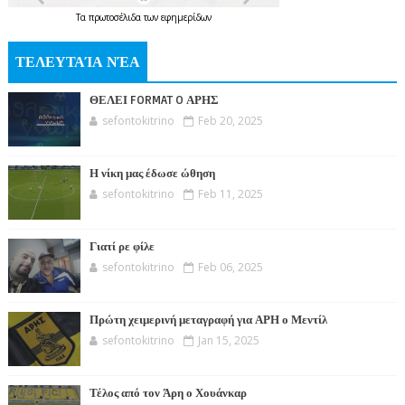
Τα
πρωτοσέλιδα
των
εφημερίδων
ΤΕΛΕΥΤΑΊΑ ΝΈΑ
ΘΕΛΕΙ FORMAT O ΑΡΗΣ
sefontokitrino
Feb 20, 2025
Η νίκη μας έδωσε ώθηση
sefontokitrino
Feb 11, 2025
Γιατί ρε φίλε
sefontokitrino
Feb 06, 2025
Πρώτη χειμερινή μεταγραφή για ΑΡΗ ο Μεντίλ
sefontokitrino
Jan 15, 2025
Τέλος από τον Άρη ο Χουάνκαρ