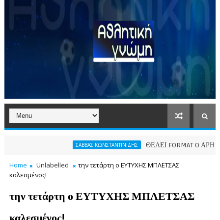
ΘΕΛΕΙ FORMAT O ΑΡΗΣ
ΣΑΒΒΑΣ ΚΩΝΣΤΑΝΤΙΝΙΔΗΣ
Π
Home
Unlabelled
την τετάρτη ο ΕΥΤΥΧΗΣ ΜΠΛΕΤΣΑΣ
καλεσμένος!
την τετάρτη ο ΕΥΤΥΧΗΣ ΜΠΛΕΤΣΑΣ
καλεσμένος!