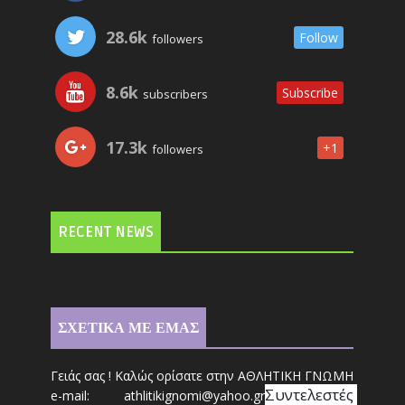
28.6k
Follow
followers
8.6k
Subscribe
subscribers
17.3k
+1
followers
RECENT NEWS
ΣΧΕΤΙΚΑ ΜΕ ΕΜΑΣ
Γειάς σας ! Καλώς ορίσατε στην ΑΘΛΗΤΙΚΗ ΓΝΩΜΗ
Συντ
ελεστές 
e-mail: athl
it
ikignomi@yahoo.gr