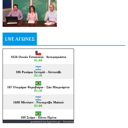
LIVE ΑΓΩΝΕΣ
powered by
Agones.gr
-
Stoixima