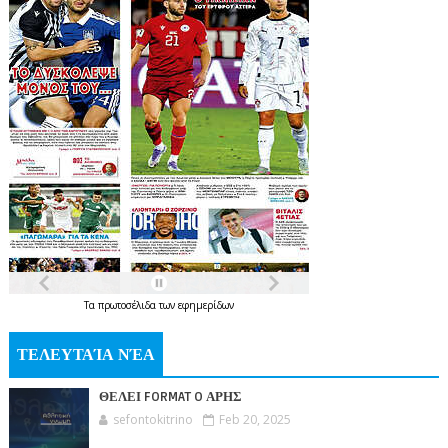
Τα
πρωτοσέλιδα
των
εφημερίδων
ΤΕΛΕΥΤΑΊΑ ΝΈΑ
ΘΕΛΕΙ FORMAT O ΑΡΗΣ
sefontokitrino
Feb 20, 2025