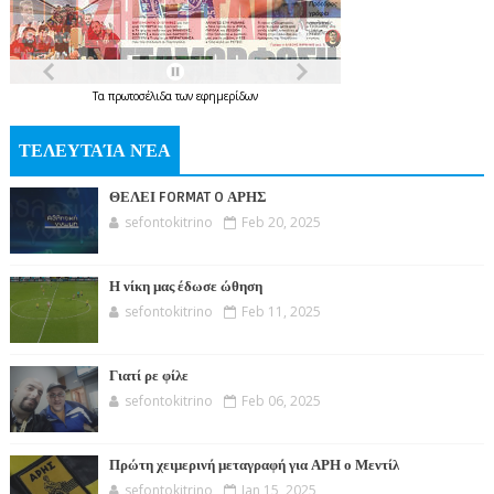
Τα
πρωτοσέλιδα
των
εφημερίδων
ΤΕΛΕΥΤΑΊΑ ΝΈΑ
ΘΕΛΕΙ FORMAT O ΑΡΗΣ
sefontokitrino
Feb 20, 2025
Η νίκη μας έδωσε ώθηση
sefontokitrino
Feb 11, 2025
Γιατί ρε φίλε
sefontokitrino
Feb 06, 2025
Πρώτη χειμερινή μεταγραφή για ΑΡΗ ο Μεντίλ
sefontokitrino
Jan 15, 2025