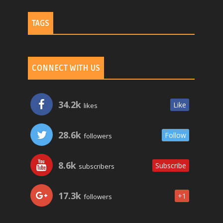
TAGS
CONNECT WITH US
34.2k
Like
likes
28.6k
Follow
followers
8.6k
Subscribe
subscribers
17.3k
+1
followers