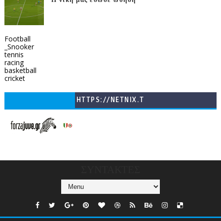
Η νίκη μας έδωσε ώθηση
Football
_Snooker
tennis
racing
basketball
cricket
HTTPS://NETNIX.T
V/COUNTRIES/GR/
CHANNELS/GNOMI-
TV
ΣΥΝΤΑΚΤΕΣ