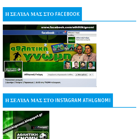
Η ΣΕΛΊΔΑ ΜΑΣ ΣΤΟ FACEBOOK
Η ΣΕΛΊΔΑ ΜΑΣ ΣΤΟ INSTAGRAM ATHLGNOMI