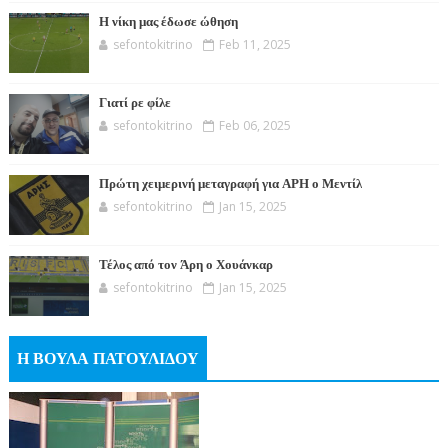
Η νίκη μας έδωσε ώθηση
sefontokitrino
Feb 11, 2025
Γιατί ρε φίλε
sefontokitrino
Feb 06, 2025
Πρώτη χειμερινή μεταγραφή για ΑΡΗ ο Μεντίλ
sefontokitrino
Jan 15, 2025
Τέλος από τον Άρη ο Χουάνκαρ
sefontokitrino
Jan 15, 2025
Η ΒΟΥΛΑ ΠΑΤΟΥΛΙΔΟΥ