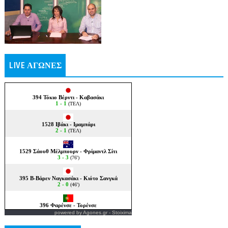
LIVE ΑΓΩΝΕΣ
powered by
Agones.gr
-
Stoixima