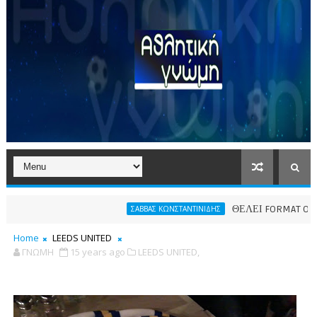
ΘΕΛΕΙ FORMAT O ΑΡΗΣ
ΣΑΒΒΑΣ ΚΩΝΣΤΑΝΤΙΝΙΔΗΣ
Home
LEEDS UNITED
ΓΝΩΜΗ
15 years ago
LEEDS UNITED,