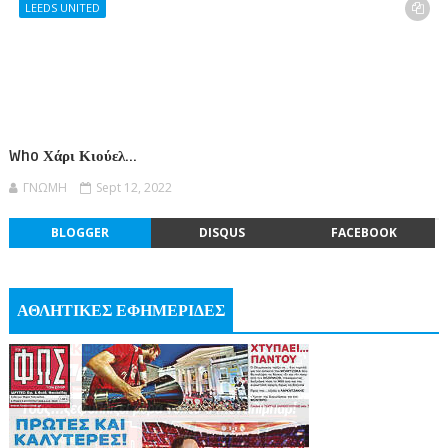
LEEDS UNITED
Who Χάρι Κιούελ...
ΓΝΩΜΗ
Sept 12, 2022
BLOGGER
DISQUS
FACEBOOK
ΑΘΛΗΤΙΚΕΣ ΕΦΗΜΕΡΙΔΕΣ