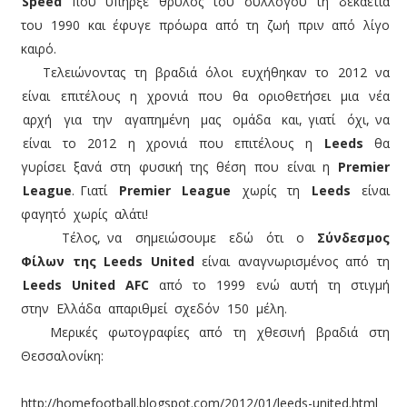
Speed
που υπήρξε θρύλος του συλλόγου τη δεκαετία
του 1990 και έφυγε πρόωρα από τη ζωή πριν από λίγο
καιρό.
Τελειώνοντας τη βραδιά όλοι ευχήθηκαν το 2012 να
είναι επιτέλους η χρονιά που θα οριοθετήσει μια νέα
αρχή για την αγαπημένη μας ομάδα και, γιατί όχι, να
είναι το 2012 η χρονιά που επιτέλους η
Leeds
θα
γυρίσει ξανά στη φυσική της θέση που είναι η
Premier
League
. Γιατί
Premier League
χωρίς τη
Leeds
είναι
φαγητό χωρίς αλάτι!
Τέλος, να σημειώσουμε εδώ ότι ο
Σύνδεσμος
Φίλων της Leeds United
είναι αναγνωρισμένος από τη
Leeds United ΑFC
από το 1999 ενώ αυτή τη στιγμή
στην Ελλάδα απαριθμεί σχεδόν 150 μέλη.
Μερικές φωτογραφίες από τη χθεσινή βραδιά στη
Θεσσαλονίκη:
http://homefootball.blogspot.com/2012/01/leeds-united.html