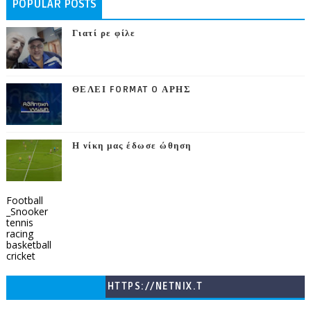
POPULAR POSTS
Γιατί ρε φίλε
ΘΕΛΕΙ FORMAT O ΑΡΗΣ
Η νίκη μας έδωσε ώθηση
Football
_Snooker
tennis
racing
basketball
cricket
HTTPS://NETNIX.T
V/COUNTRIES/GR/