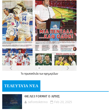
Τα
πρωτοσέλιδα
των
εφημερίδων
ΤΕΛΕΥΤΑΊΑ ΝΈΑ
ΘΕΛΕΙ FORMAT O ΑΡΗΣ
sefontokitrino
Feb 20, 2025