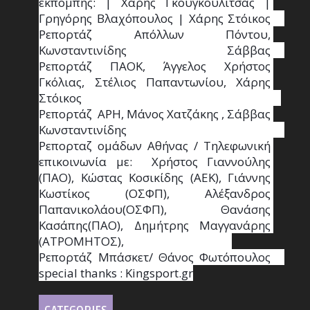
εκπομπής: | Χάρης Γκουγκουλίτσας | 
Γρηγόρης Βλαχόπουλος | Χάρης Στόικος                                                                                                                                     
Ρεπορτάζ Απόλλων Πόντου, 
Κωνσταντινίδης   Σάββας                                                                    
Ρεπορτάζ ΠΑΟΚ, Άγγελος Χρήστος 
Γκόλιας, Στέλιος Παπαντωνίου, Χάρης 
Στόικος                                                                        
Ρεπορτάζ  ΑΡΗ, Μάνος Χατζάκης , Σάββας 
Κωνσταντινίδης                                                                                                  
Ρεπορταζ ομάδων Αθήνας / Τηλεφωνική 
επικοινωνία με:  Χρήστος Γιαννούλης 
(ΠΑΟ), Κώστας Κοσικίδης (ΑΕΚ), Γιάννης 
Κωστίκος (ΟΣΦΠ), Αλέξανδρος 
Παπανικολάου(ΟΣΦΠ), Θανάσης 
Κασάπης(ΠΑΟ), Δημήτρης Μαγγανάρης 
(ΑΤΡΟΜΗΤΟΣ),                                       
Ρεπορτάζ Μπάσκετ/ Θάνος Φωτόπουλος                                                                                                
special thanks : Κingsport.gr