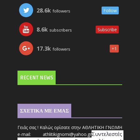
28.6k
Follow
followers
8.6k
Subscribe
subscribers
17.3k
+1
followers
RECENT NEWS
ΣΧΕΤΙΚΑ ΜΕ ΕΜΑΣ
Γειάς σας ! Καλώς ορίσατε στην ΑΘΛΗΤΙΚΗ ΓΝΩΜΗ
Συντ
ελεστές 
e-mail: athl
it
ikignomi@yahoo.gr