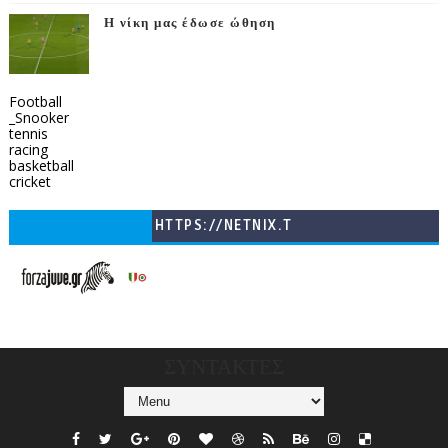
Η νίκη μας έδωσε ώθηση
Football
_Snooker
tennis
racing
basketball
cricket
HTTPS://NETNIX.T
V/COUNTRIES/GR/
CHANNELS/GNOMI-
TV
ΣΥΝΤΑΚΤΕΣ