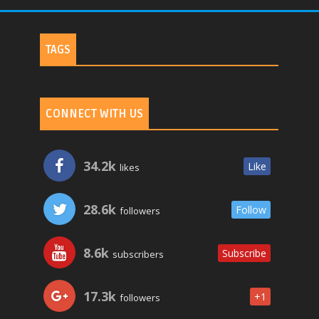
TAGS
CONNECT WITH US
34.2k
Like
likes
28.6k
Follow
followers
8.6k
Subscribe
subscribers
17.3k
+1
followers