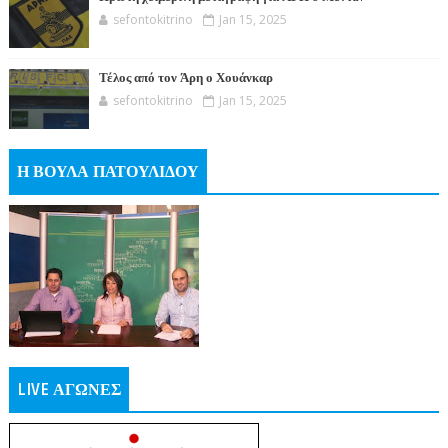
sefontokitrino
Jan 15, 2025
Τέλος από τον Άρη ο Χουάνκαρ
sefontokitrino
Jan 15, 2025
Η ΒΟΥΛΑ ΠΑΤΟΥΛΙΔΟΥ
LIVE ΑΓΩΝΕΣ