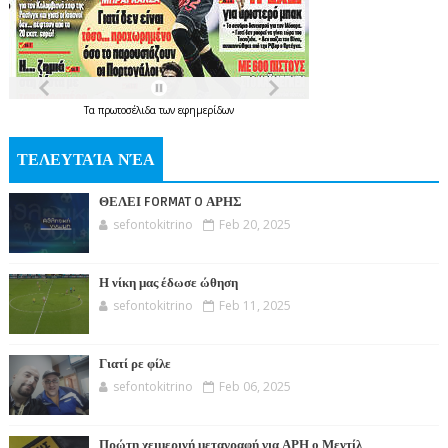
Τα
πρωτοσέλιδα
των
εφημερίδων
ΤΕΛΕΥΤΑΊΑ ΝΈΑ
ΘΕΛΕΙ FORMAT O ΑΡΗΣ
sefontokitrino
Feb 20, 2025
Η νίκη μας έδωσε ώθηση
sefontokitrino
Feb 11, 2025
Γιατί ρε φίλε
sefontokitrino
Feb 06, 2025
Πρώτη χειμερινή μεταγραφή για ΑΡΗ ο Μεντίλ