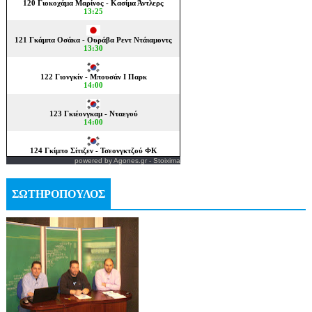
powered by
Agones.gr
-
Stoixima
ΣΩΤΗΡΟΠΟΥΛΟΣ