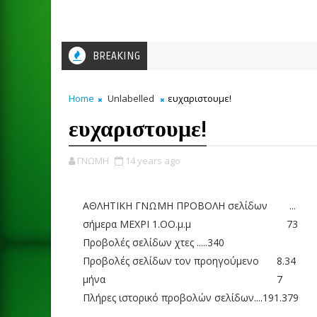
BREAKING
Home
Unlabelled
ευχαριστουμε!
ευχαριστουμε!
ΓΝΩΜΗ
14 years ago
ΑΘΛΗΤΙΚΗ ΓΝΩΜΗ ΠΡΟΒΟΛΗ σελίδων
...
σήμερα ΜΕΧΡΙ 1.ΟΟ.μ.μ
73
Προβολές σελίδων χτες
.....340
Προβολές σελίδων τον προηγούμενο
8.34
μήνα
7
Πλήρες ιστορικό προβολών σελίδων....
191.379