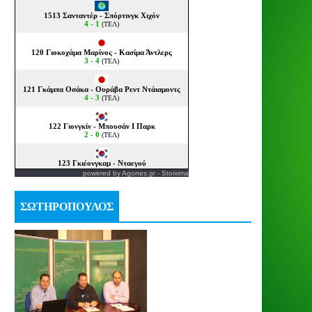
powered by
Agones.gr
-
Stoixima
ΣΩΤΗΡΟΠΟΥΛΟΣ