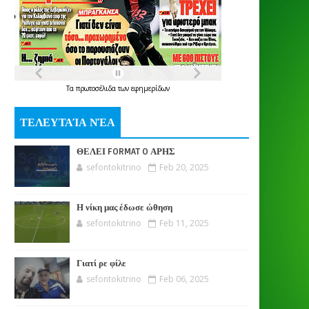
Τα
πρωτοσέλιδα
των
εφημερίδων
ΤΕΛΕΥΤΑΊΑ ΝΈΑ
ΘΕΛΕΙ FORMAT O ΑΡΗΣ
sefontokitrino
Feb 20, 2025
Η νίκη μας έδωσε ώθηση
sefontokitrino
Feb 11, 2025
Γιατί ρε φίλε
sefontokitrino
Feb 06, 2025