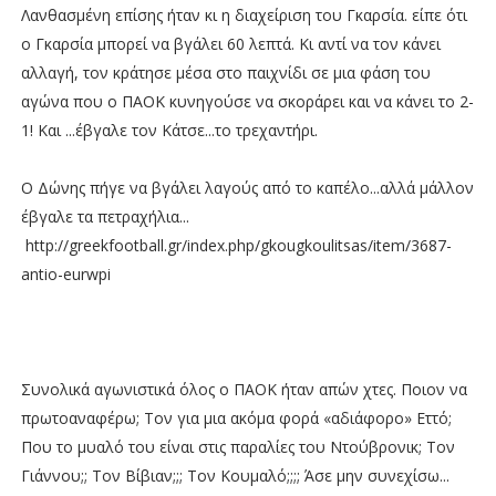
Λανθασμένη επίσης ήταν κι η διαχείριση του Γκαρσία. είπε ότι
ο Γκαρσία μπορεί να βγάλει 60 λεπτά. Κι αντί να τον κάνει
αλλαγή, τον κράτησε μέσα στο παιχνίδι σε μια φάση του
αγώνα που ο ΠΑΟΚ κυνηγούσε να σκοράρει και να κάνει το 2-
1! Και ...έβγαλε τον Κάτσε...το τρεχαντήρι.
Ο Δώνης πήγε να βγάλει λαγούς από το καπέλο...αλλά μάλλον
έβγαλε τα πετραχήλια...
http://greekfootball.gr/index.php/gkougkoulitsas/item/3687-
antio-eurwpi
Συνολικά αγωνιστικά όλος ο ΠΑΟΚ ήταν απών χτες. Ποιον να
πρωτοαναφέρω; Τον για μια ακόμα φορά «αδιάφορο» Εττό;
Που το μυαλό του είναι στις παραλίες του Ντούβρονικ; Τον
Γιάννου;; Τον Βίβιαν;;; Τον Κουμαλό;;;; Άσε μην συνεχίσω...