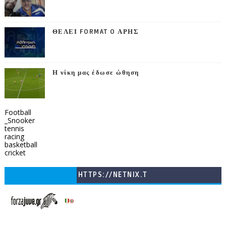
ΘΕΛΕΙ FORMAT O ΑΡΗΣ
Η νίκη μας έδωσε ώθηση
Football
_Snooker
tennis
racing
basketball
cricket
HTTPS://NETNIX.T
V/COUNTRIES/GR/
CHANNELS/GNOMI-
TV