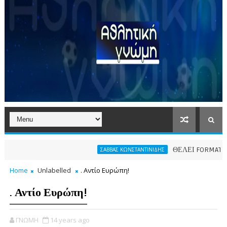
ΘΕΛΕΙ FORMAT O ΑΡΗΣ
ΣΑΒΒΑΣ ΚΩΝΣΤΑΝΤΙΝΙΔΗΣ
Home
Unlabelled
. Αντίο Ευρώπη!
. Αντίο Ευρώπη!
ΓΝΩΜΗ
14 years ago