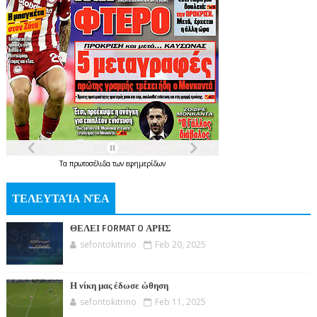
Τα
πρωτοσέλιδα
των
εφημερίδων
ΤΕΛΕΥΤΑΊΑ ΝΈΑ
ΘΕΛΕΙ FORMAT O ΑΡΗΣ
sefontokitrino
Feb 20, 2025
Η νίκη μας έδωσε ώθηση
sefontokitrino
Feb 11, 2025