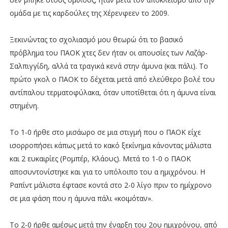
ομάδα με τις καρδούλες της Χέρενφεεν το 2009.
Ξεκινώντας το σχολιασμό μου θεωρώ ότι το βασικό
πρόβλημα του ΠΑΟΚ χτες δεν ήταν οι απουσίες των Λαζάρ-
Σαλπιγγίδη, αλλά τα τραγικά κενά στην άμυνα (και πάλι). Το
πρώτο γκολ ο ΠΑΟΚ το δέχεται μετά από ελεύθερο βολέ του
αντίπαλου τερματοφύλακα, όταν υποτίθεται ότι η άμυνα είναι
στημένη.
Το 1-0 ήρθε στο μισάωρο σε μια στιγμή που ο ΠΑΟΚ είχε
ισορροπήσει κάπως μετά το κακό ξεκίνημα κάνοντας μάλιστα
και 2 ευκαιρίες (Ρομπέρ, Κλάους). Μετά το 1-0 ο ΠΑΟΚ
αποσυντονίστηκε και για το υπόλοιπο του α ημιχρόνου. Η
Ραπίντ μάλιστα έφτασε κοντά στο 2-0 λίγο πριν το ημίχρονο
σε μια φάση που η άμυνα πάλι «κοιμόταν».
Το 2-0 ήρθε αμέσως μετά την έναρξη του 2ου ημιχρόνου, από