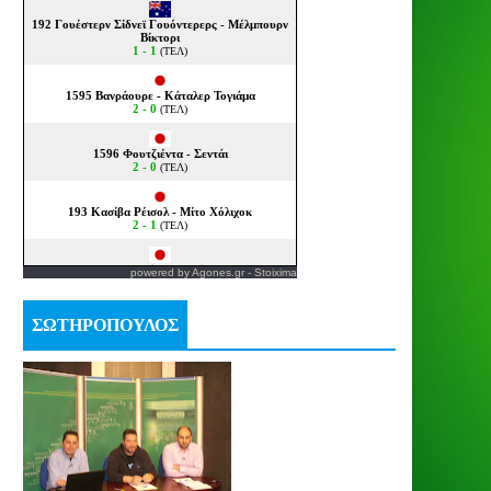
powered by
Agones.gr
-
Stoixima
ΣΩΤΗΡΟΠΟΥΛΟΣ