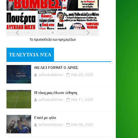
Τα
πρωτοσέλιδα
των
εφημερίδων
ΤΕΛΕΥΤΑΊΑ ΝΈΑ
ΘΕΛΕΙ FORMAT O ΑΡΗΣ
sefontokitrino
Feb 20, 2025
Η νίκη μας έδωσε ώθηση
sefontokitrino
Feb 11, 2025
Γιατί ρε φίλε
sefontokitrino
Feb 06, 2025