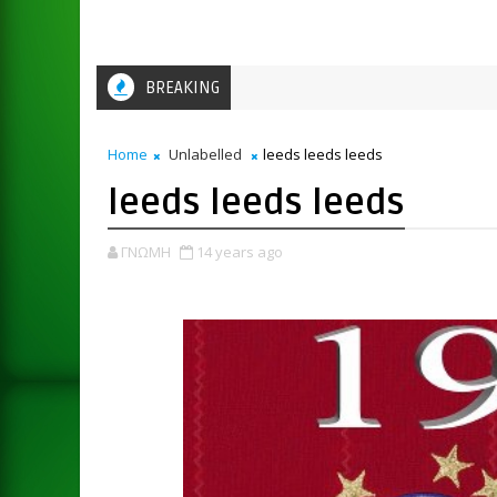
BREAKING
Home
Unlabelled
leeds leeds leeds
leeds leeds leeds
ΓΝΩΜΗ
14 years ago