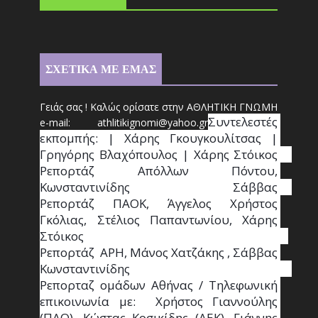
ΣΧΕΤΙΚΑ ΜΕ ΕΜΑΣ
Γειάς σας ! Καλώς ορίσατε στην ΑΘΛΗΤΙΚΗ ΓΝΩΜΗ
Συντ
ελεστές 
e-mail: athl
it
ikignomi@yahoo.gr
εκπομπής: | Χάρης Γκουγκουλίτσας | 
Γρηγόρης Βλαχόπουλος | Χάρης Στόικος                                                                                                                                     
Ρεπορτάζ Απόλλων Πόντου, 
Κωνσταντινίδης   Σάββας                                                                    
Ρεπορτάζ ΠΑΟΚ, Άγγελος Χρήστος 
Γκόλιας, Στέλιος Παπαντωνίου, Χάρης 
Στόικος                                                                        
Ρεπορτάζ  ΑΡΗ, Μάνος Χατζάκης , Σάββας 
Κωνσταντινίδης                                                                                                  
Ρεπορταζ ομάδων Αθήνας / Τηλεφωνική 
επικοινωνία με:  Χρήστος Γιαννούλης 
(ΠΑΟ), Κώστας Κοσικίδης (ΑΕΚ), Γιάννης 