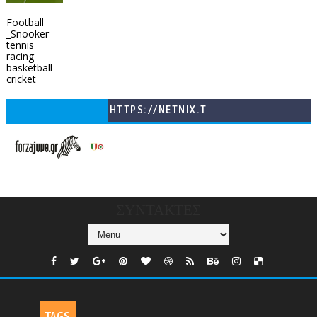
Football
_Snooker
tennis
racing
basketball
cricket
HTTPS://NETNIX.T
V/COUNTRIES/GR/
CHANNELS/GNOMI-
TV
ΣΥΝΤΑΚΤΕΣ