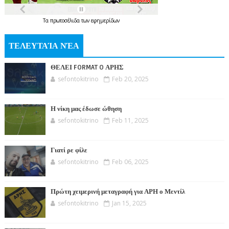
Τα
πρωτοσέλιδα
των
εφημερίδων
ΤΕΛΕΥΤΑΊΑ ΝΈΑ
ΘΕΛΕΙ FORMAT O ΑΡΗΣ
sefontokitrino
Feb 20, 2025
Η νίκη μας έδωσε ώθηση
sefontokitrino
Feb 11, 2025
Γιατί ρε φίλε
sefontokitrino
Feb 06, 2025
Πρώτη χειμερινή μεταγραφή για ΑΡΗ ο Μεντίλ
sefontokitrino
Jan 15, 2025