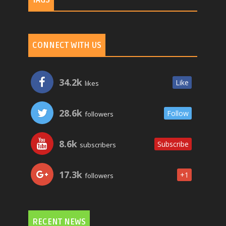
TAGS
CONNECT WITH US
34.2k
Like
likes
28.6k
Follow
followers
8.6k
Subscribe
subscribers
17.3k
+1
followers
RECENT NEWS