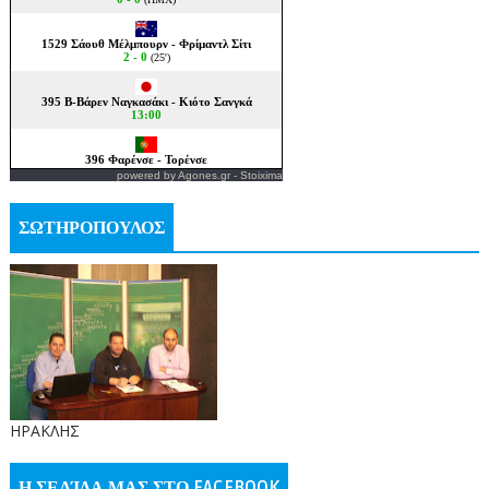
powered by
Agones.gr
-
Stoixima
ΣΩΤΗΡΟΠΟΥΛΟΣ
ΗΡΑΚΛΗΣ
Η ΣΕΛΊΔΑ ΜΑΣ ΣΤΟ FACEBOOK