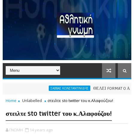
ΘΕΛΕΙ FORMAT O ΑΡΗΣ
ΣΑΒΒΑΣ ΚΩΝΣΤΑΝΤΙΝΙΔΗΣ
Home
Unlabelled
στειλτε sto twitter του κ.Αλαφούζου!
στειλτε sto twitter του κ.Αλαφούζου!
ΓΝΩΜΗ
14 years ago