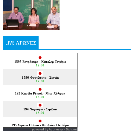
LIVE ΑΓΩΝΕΣ
powered by
Agones.gr
-
Stoixima