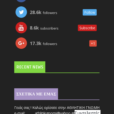
28.6k
Follow
followers
8.6k
Subscribe
subscribers
17.3k
+1
followers
RECENT NEWS
ΣΧΕΤΙΚΑ ΜΕ ΕΜΑΣ
Γειάς σας ! Καλώς ορίσατε στην ΑΘΛΗΤΙΚΗ ΓΝΩΜΗ
Συντ
ελεστές 
e-mail: athl
it
ikignomi@yahoo.gr