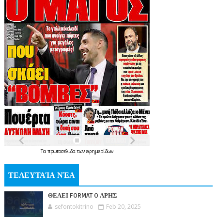
Τα
πρωτοσέλιδα
των
εφημερίδων
ΤΕΛΕΥΤΑΊΑ ΝΈΑ
ΘΕΛΕΙ FORMAT O ΑΡΗΣ
sefontokitrino
Feb 20, 2025