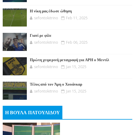
Η νίκη μας έδωσε ώθηση
sefontokitrino
Feb 11, 2025
Γιατί ρε φίλε
sefontokitrino
Feb 06, 2025
Πρώτη χειμερινή μεταγραφή για ΑΡΗ ο Μεντίλ
sefontokitrino
Jan 15, 2025
Τέλος από τον Άρη ο Χουάνκαρ
sefontokitrino
Jan 15, 2025
Η ΒΟΥΛΑ ΠΑΤΟΥΛΙΔΟΥ