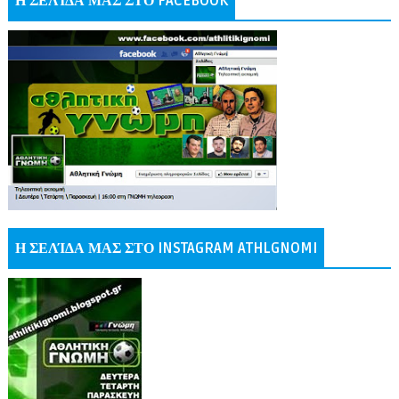
Η ΣΕΛΊΔΑ ΜΑΣ ΣΤΟ FACEBOOK
Η ΣΕΛΊΔΑ ΜΑΣ ΣΤΟ INSTAGRAM ATHLGNOMI