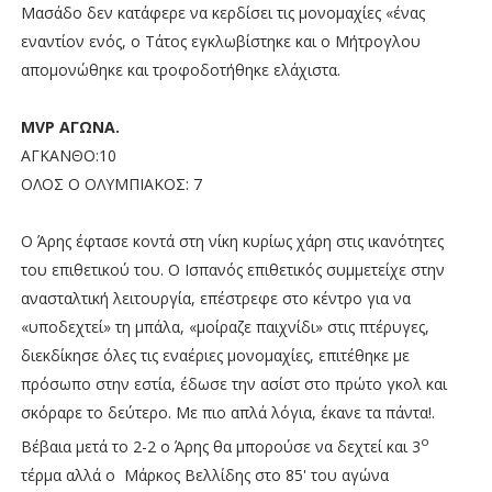
Μασάδο δεν κατάφερε να κερδίσει τις μονομαχίες «ένας
εναντίον ενός, ο Τάτος εγκλωβίστηκε και ο Μήτρογλου
απομονώθηκε και τροφοδοτήθηκε ελάχιστα.
MVP
ΑΓΩΝΑ.
ΑΓΚΑΝΘΟ:10
ΟΛΟΣ Ο ΟΛΥΜΠΙΑΚΟΣ: 7
Ο Άρης έφτασε κοντά στη νίκη κυρίως χάρη στις ικανότητες
του επιθετικού του. Ο Ισπανός επιθετικός συμμετείχε στην
ανασταλτική λειτουργία, επέστρεφε στο κέντρο για να
«υποδεχτεί» τη μπάλα, «μοίραζε παιχνίδι» στις πτέρυγες,
διεκδίκησε όλες τις εναέριες μονομαχίες, επιτέθηκε με
πρόσωπο στην εστία, έδωσε την ασίστ στο πρώτο γκολ και
σκόραρε το δεύτερο. Με πιο απλά λόγια, έκανε τα πάντα!.
ο
Βέβαια μετά το 2-2 ο Άρης θα μπορούσε να δεχτεί και 3
τέρμα αλλά ο
Μάρκος Βελλίδης στο 85' του αγώνα