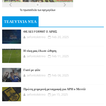
Τα
πρωτοσέλιδα
των
εφημερίδων
ΤΕΛΕΥΤΑΊΑ ΝΈΑ
ΘΕΛΕΙ FORMAT O ΑΡΗΣ
sefontokitrino
Feb 20, 2025
Η νίκη μας έδωσε ώθηση
sefontokitrino
Feb 11, 2025
Γιατί ρε φίλε
sefontokitrino
Feb 06, 2025
Πρώτη χειμερινή μεταγραφή για ΑΡΗ ο Μεντίλ
sefontokitrino
Jan 15, 2025