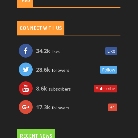
TAGS
CONNECT WITH US
34.2k
Like
likes
28.6k
Follow
followers
8.6k
Subscribe
subscribers
17.3k
+1
followers
RECENT NEWS