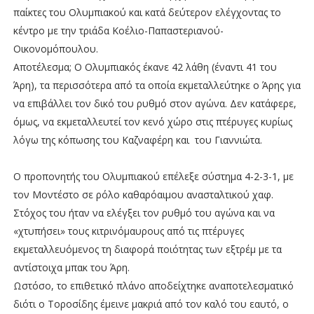
παίκτες του Ολυμπιακού και κατά δεύτερον ελέγχοντας το
κέντρο με την τριάδα Κοέλιο-Παπαστεριανού-
Οικονομόπουλου.
Αποτέλεσμα; Ο Ολυμπιακός έκανε 42 λάθη (έναντι 41 του
Άρη), τα περισσότερα από τα οποία εκμεταλλεύτηκε ο Άρης για
να επιβάλλει τον δικό του ρυθμό στον αγώνα. Δεν κατάφερε,
όμως, να εκμεταλλευτεί τον κενό χώρο στις πτέρυγες κυρίως
λόγω της κόπωσης του Καζναφέρη και
του Γιαννιώτα.
Ο προπονητής του Ολυμπιακού επέλεξε σύστημα 4-2-3-1, με
τον Μοντέστο σε ρόλο καθαρόαιμου ανασταλτικού χαφ.
Στόχος του ήταν να ελέγξει τον ρυθμό του αγώνα και να
«χτυπήσει» τους κιτρινόμαυρους από τις πτέρυγες
εκμεταλλευόμενος τη διαφορά ποιότητας των εξτρέμ με τα
αντίστοιχα μπακ του Άρη.
Ωστόσο, το επιθετικό πλάνο αποδείχτηκε αναποτελεσματικό
διότι ο Τοροσίδης έμεινε μακριά από τον καλό του εαυτό, ο