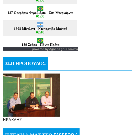
powered by
Agones.gr
-
Stoixima
ΣΩΤΗΡΟΠΟΥΛΟΣ
ΗΡΑΚΛΗΣ