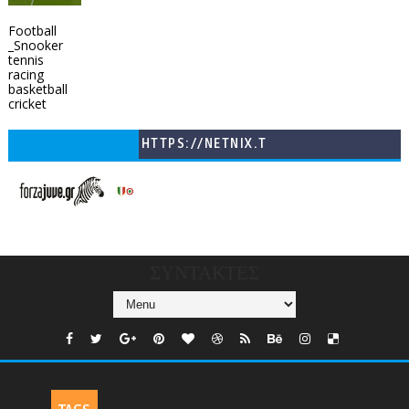
Football
_Snooker
tennis
racing
basketball
cricket
HTTPS://NETNIX.T
V/COUNTRIES/GR/
CHANNELS/GNOMI-
TV
ΣΥΝΤΑΚΤΕΣ