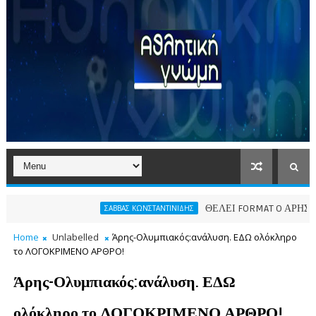
ΘΕΛΕΙ FORMAT O ΑΡΗΣ
ΣΑΒΒΑΣ ΚΩΝΣΤΑΝΤΙΝΙΔΗΣ
ΠΑΕ Α
Home
Unlabelled
Άρης-Ολυμπιακός:ανάλυση. ΕΔΩ ολόκληρο
το ΛΟΓΟΚΡΙΜΕΝΟ ΑΡΘΡΟ!
Άρης-Ολυμπιακός:ανάλυση. ΕΔΩ
ολόκληρο το ΛΟΓΟΚΡΙΜΕΝΟ ΑΡΘΡΟ!