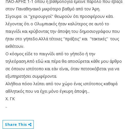
ΠΑΟ-ΑΡΗΣ 1-1 όπου η βαθμολογία έμεινε παρόλο που έβαζα
στον Παναθηναικό μικρότερο βαθμό από τον Άρη.
Σίγουρα οι ''χειρουργοί'' θεωρούν ότι προσφέρουν κάτι
λέγοντας ότι ο Ολυμπιακός ήταν καλύτερος σε αυτό το
παιγνίδι και κρύβοντας την άποψη του δημοσιογράφου που
ήταν στο γήπεδο.Αλλά τέτοιες ''πράξεις'' και ''τακτικές'' τους
εκθέτουν.
Ο κόσμος είδε το παιγνίδι από το γήπεδο ή την
τηλεόραση.Από εδώ και πέρα θα αποσύρεται κάθε μου άρθρο
σε όποιον ιστότοπο και εάν είναι, όταν πετσοκόβεται για να
εξυπηρετήσει συμφέροντα.
Αλήθεια πόσο λείπει από τον χώρο ένας ιστότοπος καθαρά
αθλητικός που να έχει μόνο έγκυρη άποψη...
Χ. ΓΚ
..
Share This