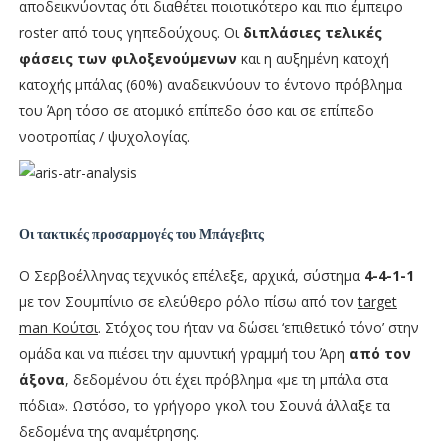
αποδεικνύοντας ότι διαθέτει ποιοτικότερο και πιο έμπειρο
roster από τους γηπεδούχους. Οι
διπλάσιες τελικές
φάσεις των φιλοξενούμενων
και η αυξημένη κατοχή
κατοχής μπάλας (60%) αναδεικνύουν το έντονο πρόβλημα
του Άρη τόσο σε ατομικό επίπεδο όσο και σε επίπεδο
νοοτροπίας / ψυχολογίας.
Οι τακτικές προσαρμογές του Μπάγεβιτς
Ο Σερβοέλληνας τεχνικός επέλεξε, αρχικά, σύστημα
4-4-1-1
με τον Σουμπίνιο σε ελεύθερο ρόλο πίσω από τον
target
man Κούτσι
. Στόχος του ήταν να δώσει ‘επιθετικό τόνο’ στην
ομάδα και να πιέσει την αμυντική γραμμή του Άρη
από τον
άξονα
, δεδομένου ότι έχει πρόβλημα «με τη μπάλα στα
πόδια». Ωστόσο, το γρήγορο γκολ του Σουνά άλλαξε τα
δεδομένα της αναμέτρησης.