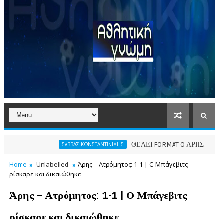
ΘΕΛΕΙ FORMAT O ΑΡΗΣ
ΣΑΒΒΑΣ ΚΩΝΣΤΑΝΤΙΝΙΔΗΣ
ΠΑΕ ΑΡΗΣ
Home
Unlabelled
Άρης – Ατρόμητος: 1-1 | Ο Μπάγεβιτς
ρίσκαρε και δικαιώθηκε
Άρης – Ατρόμητος: 1-1 | Ο Μπάγεβιτς
ρίσκαρε και δικαιώθηκε