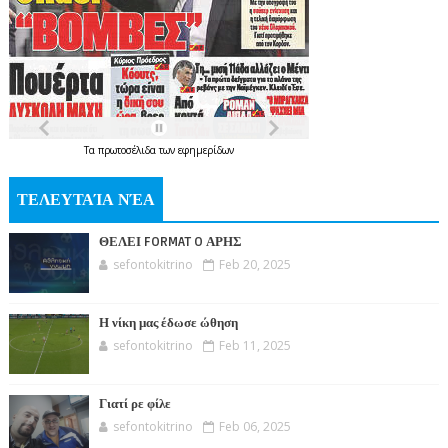
Τα
πρωτοσέλιδα
των
εφημερίδων
ΤΕΛΕΥΤΑΊΑ ΝΈΑ
ΘΕΛΕΙ FORMAT O ΑΡΗΣ
sefontokitrino
Feb 20, 2025
Η νίκη μας έδωσε ώθηση
sefontokitrino
Feb 11, 2025
Γιατί ρε φίλε
sefontokitrino
Feb 06, 2025