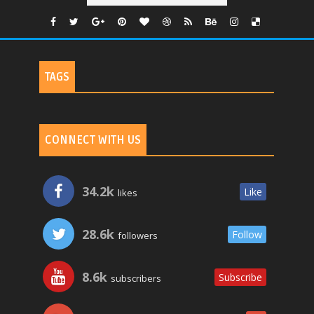
TAGS
CONNECT WITH US
34.2k
Like
likes
28.6k
Follow
followers
8.6k
Subscribe
subscribers