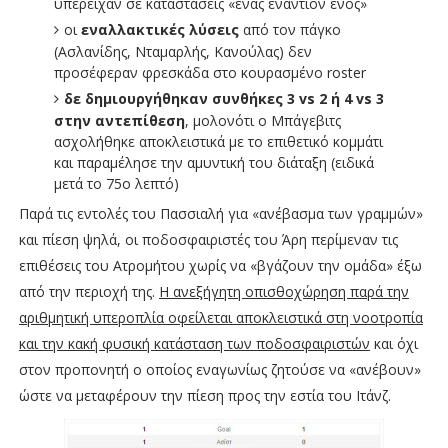
υπερείχαν σε καταστάσεις «ένας εναντίον ενός»
οι
εναλλακτικές λύσεις
από τον πάγκο
(Ασλανίδης, Νταμαρλής, Κανούλας) δεν
προσέφεραν φρεσκάδα στο κουρασμένο roster
δε δημιουργήθηκαν συνθήκες 3 vs 2 ή 4 vs 3
στην αντεπίθεση
, μολονότι ο Μπάγεβιτς
ασχολήθηκε αποκλειστικά με το επιθετικό κομμάτι
και παραμέλησε την αμυντική του διάταξη (ειδικά
μετά το 75ο λεπτό)
Παρά τις εντολές του Πασσιαλή για «ανέβασμα των γραμμών»
και πίεση ψηλά, οι ποδοσφαιριστές του Άρη περίμεναν τις
επιθέσεις του Ατρομήτου χωρίς να «βγάζουν την ομάδα» έξω
από την περιοχή της.
Η ανεξήγητη οπισθοχώρηση παρά την
αριθμητική υπεροπλία οφείλεται αποκλειστικά στη νοοτροπία
και την κακή φυσική κατάσταση των ποδοσφαιριστών
και όχι
στον προπονητή ο οποίος εναγωνίως ζητούσε να «ανέβουν»
ώστε να μεταφέρουν την πίεση προς την εστία του Ιτάνζ.