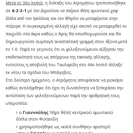
Μετά το 30ο λεπτό
, η διάταξη του Ατρομήτου τροποποιήθηκε
σε
4-2-3-1
με
τον Δημούτσο να παίρνει θέση αμυντικού χαφ
δίπλα από τον Ιγκλέσιας και τον Μπρίτο να μεταφέρεται στην
πτέρυγα
. Η συγκεκριμένη αλλαγή είχε σκοπό να μεταφερθεί το
παιχνίδι στα άκρα καθώς ο Άρης θα οπισθοχωρούσε και θα
δημιουργούσε συμπαγή ανασταλτική γραμμή στον άξονα μετά
το 1-0. Παρά το γεγονός ότι οι φιλοξενούμενοι αύξησαν την
επιθετικότητά τους ως απόρροια της τακτικής αλλαγής,
εντούτοις η αποβολή του Ταυλαρίδη στο 44ο λεπτό άλλαξε
εκ νέου τα σχέδια του Μπάγεβιτς.
Στο δεύτερο ημίχρονο, ο Ατρόμητος αποφάσισε να ρισκάρει
καθώς αντιλήφθηκε ότι έχει τη δυνατότητα να ξεπεράσει την
αντίσταση των φιλοξενούμενων παρά την αριθμητική τους
υπεροπλία:
ο
Γιαννούλης
‘πήρε θέση’ κεντρικού αμυντικού
δίπλα στον Φυτανίδη
χρησιμοποιήθηκε ως «κατά συνθήκη» αριστερό