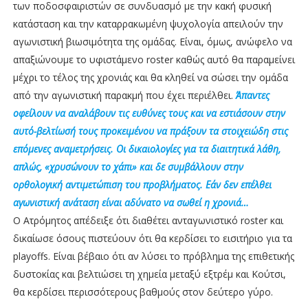
των ποδοσφαιριστών σε συνδυασμό με την κακή φυσική
κατάσταση και την καταρρακωμένη ψυχολογία απειλούν την
αγωνιστική βιωσιμότητα της ομάδας. Είναι, όμως, ανώφελο να
απαξιώνουμε το υφιστάμενο roster καθώς αυτό θα παραμείνει
μέχρι το τέλος της χρονιάς και θα κληθεί να σώσει την ομάδα
από την αγωνιστική παρακμή που έχει περιέλθει.
Άπαντες
οφείλουν να αναλάβουν τις ευθύνες τους και να εστιάσουν στην
αυτό-βελτίωσή τους προκειμένου να πράξουν τα στοιχειώδη στις
επόμενες αναμετρήσεις. Οι δικαιολογίες για τα διαιτητικά λάθη,
απλώς, «χρυσώνουν το χάπι» και δε συμβάλλουν στην
ορθολογική αντιμετώπιση του προβλήματος. Εάν δεν επέλθει
αγωνιστική ανάταση είναι αδύνατο να σωθεί η χρονιά…
Ο Ατρόμητος απέδειξε ότι διαθέτει ανταγωνιστικό roster και
δικαίωσε όσους πιστεύουν ότι θα κερδίσει το εισιτήριο για τα
playoffs. Είναι βέβαιο ότι αν λύσει το πρόβλημα της επιθετικής
δυστοκίας και βελτιώσει τη χημεία μεταξύ εξτρέμ και Κούτσι,
θα κερδίσει περισσότερους βαθμούς στον δεύτερο γύρο.