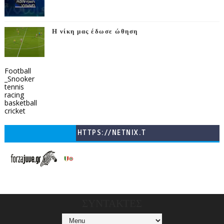
Η νίκη μας έδωσε ώθηση
Football
_Snooker
tennis
racing
basketball
cricket
HTTPS://NETNIX.T
V/COUNTRIES/GR/
CHANNELS/GNOMI-
TV
ΣΥΝΤΑΚΤΕΣ