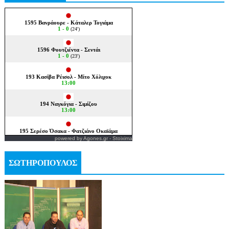
powered by
Agones.gr
-
Stoixima
ΣΩΤΗΡΟΠΟΥΛΟΣ