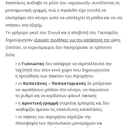
Καπετάνος ανέλαβε το ρόλο του «οργανωτή» συνδέοντας τη
μεσοαμυντική γραμμή, ενώ ο Αγκάνθο είχε εντολή να
επιστρέφει στο κέντρο ώστε να υποδεχτεί τη μπάλα και να «τη
σπάσει» στα εξτρέμ.
Το γρήγορο γκολ του Σουνά και η αποβολή του Ταυλαρίδη
δημιούργησαν
ιδανικές συνθήκες για την κατάκτηση της νί
κης.
Ωστόσο, οι κιτρινόμαυροι δεν πανηγύρισαν το τρίποντο
διότι:
ο
Γιανιώτας
δεν κατάφερε να εκμεταλλευτεί την
ταχύτητά του στον κενό χώρο που δημιουργούσε
η προώθηση των παικτών του Ατρομήτου
οι
Καπετάνος – Παπαστεριανός
δε μπόρεσαν
να «κρατήσουν μπάλα» στο κέντρο, να παγώσουν
το ρυθμό και να κερδίσουν φάουλ τακτικής
η
αμυντική γραμμή
στερείται εμπειρίας και δεν
«καθαρίζει άμεσα» τις επικίνδυνες καταστάσεις
οι παίκτες του Ατρομήτου κέρδιζαν την
πλειοψηφία των προσωπικών μονομαχιών και