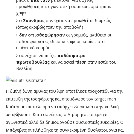
μπακ ο
Επστάιν
με εντολή για συχνές
προωθήσεις και αγωνιστική συμπεριφορά «μπακ-
χαφ»
ο
Σκόνδρας
συνέχισε να προωθείται διαρκώς
(όπως ακριβώς πριν την αποβολή)
δεν οπισθοχώρησαν
οι γραμμές, αντίθετα οι
ποδοσφαιριστές έδωσαν έμφαση κυρίως στο
επιθετικό κομμάτι
συνέχισε να παίζει
ποδόσφαιρο
πρωτοβουλίας
και να ασκεί πίεση στην εστία του
Βελλίδη
Η διπλή ζώνη άμυνας του Άρη
αποτέλεσε τροχοπέδι για την
επίτευξη της ισοφάρισης και απομόνωσε τον target man
Κούτσι με αποτέλεσμα να υπάρχει δυσκολία στην «τελική
μεταβίβαση». Κατά συνέπεια, ο Ατρόμητος υπερείχε
αγωνιστικά αλλά δε δημιουργούσε ουσιαστικές ευκαιρίες. Ο
Μπάγεβιτς αντιλήφθηκε τη συγκεκριμένη δυσλειτουργία και