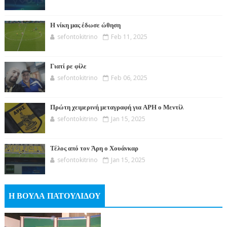
Η νίκη μας έδωσε ώθηση
sefontokitrino
Feb 11, 2025
Γιατί ρε φίλε
sefontokitrino
Feb 06, 2025
Πρώτη χειμερινή μεταγραφή για ΑΡΗ ο Μεντίλ
sefontokitrino
Jan 15, 2025
Τέλος από τον Άρη ο Χουάνκαρ
sefontokitrino
Jan 15, 2025
Η ΒΟΥΛΑ ΠΑΤΟΥΛΙΔΟΥ