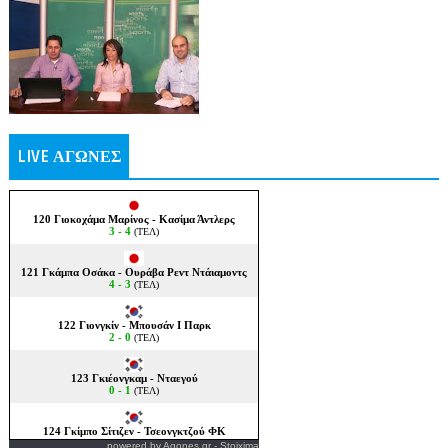
LIVE ΑΓΩΝΕΣ
powered by
Agones.gr
-
Stoixima