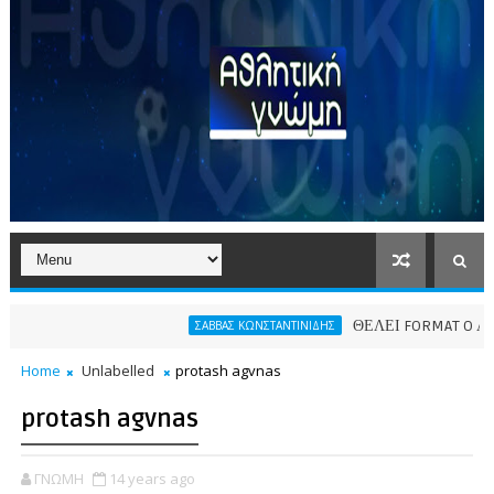
ΘΕΛΕΙ FORMAT O ΑΡΗΣ
ΣΑΒΒΑΣ ΚΩΝΣΤΑΝΤΙΝΙΔΗΣ
Home
Unlabelled
protash agvnas
protash agvnas
ΓΝΩΜΗ
14 years ago