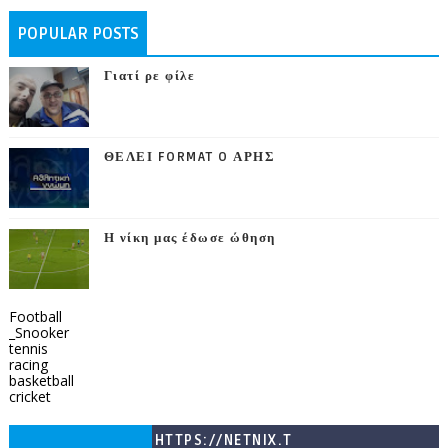
POPULAR POSTS
Γιατί ρε φίλε
ΘΕΛΕΙ FORMAT O ΑΡΗΣ
Η νίκη μας έδωσε ώθηση
Football
_Snooker
tennis
racing
basketball
cricket
HTTPS://NETNIX.T