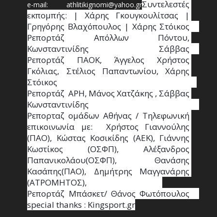
Συντ
ελεστές 
e-mail: athl
it
ikignomi@yahoo.gr
εκπομπής: | Χάρης Γκουγκουλίτσας | 
Γρηγόρης Βλαχόπουλος | Χάρης Στόικος                                                                                                                                     
Ρεπορτάζ Απόλλων Πόντου, 
Κωνσταντινίδης   Σάββας                                                                    
Ρεπορτάζ ΠΑΟΚ, Άγγελος Χρήστος 
Γκόλιας, Στέλιος Παπαντωνίου, Χάρης 
Στόικος                                                                        
Ρεπορτάζ  ΑΡΗ, Μάνος Χατζάκης , Σάββας 
Κωνσταντινίδης                                                                                                  
Ρεπορταζ ομάδων Αθήνας / Τηλεφωνική 
επικοινωνία με:  Χρήστος Γιαννούλης 
(ΠΑΟ), Κώστας Κοσικίδης (ΑΕΚ), Γιάννης 
Κωστίκος (ΟΣΦΠ), Αλέξανδρος 
Παπανικολάου(ΟΣΦΠ), Θανάσης 
Κασάπης(ΠΑΟ), Δημήτρης Μαγγανάρης 
(ΑΤΡΟΜΗΤΟΣ),                                       
Ρεπορτάζ Μπάσκετ/ Θάνος Φωτόπουλος                                                                                                
special thanks : Κingsport.gr