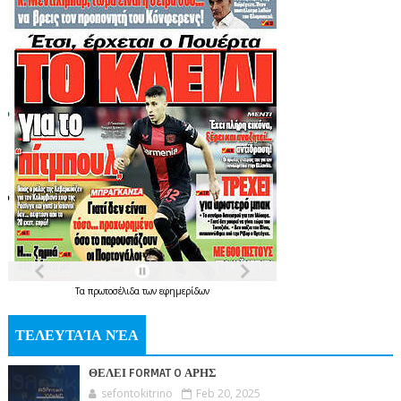
Τα
πρωτοσέλιδα
των
εφημερίδων
ΤΕΛΕΥΤΑΊΑ ΝΈΑ
ΘΕΛΕΙ FORMAT O ΑΡΗΣ
sefontokitrino
Feb 20, 2025