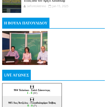
Τέλος από τον Άρη ο Χουάνκαρ
sefontokitrino
Jan 15, 2025
Η ΒΟΥΛΑ ΠΑΤΟΥΛΙΔΟΥ
LIVE ΑΓΩΝΕΣ