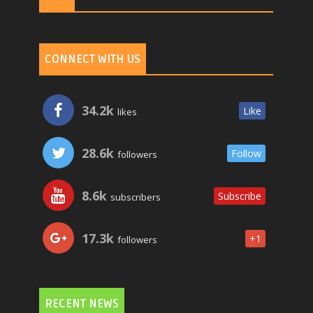
CONNECT WITH US
34.2k
Like
likes
28.6k
Follow
followers
8.6k
Subscribe
subscribers
17.3k
+1
followers
RECENT NEWS