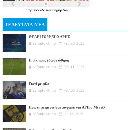
Τα
πρωτοσέλιδα
των
εφημερίδων
ΤΕΛΕΥΤΑΊΑ ΝΈΑ
ΘΕΛΕΙ FORMAT O ΑΡΗΣ
sefontokitrino
Feb 20, 2025
Η νίκη μας έδωσε ώθηση
sefontokitrino
Feb 11, 2025
Γιατί ρε φίλε
sefontokitrino
Feb 06, 2025
Πρώτη χειμερινή μεταγραφή για ΑΡΗ ο Μεντίλ
sefontokitrino
Jan 15, 2025