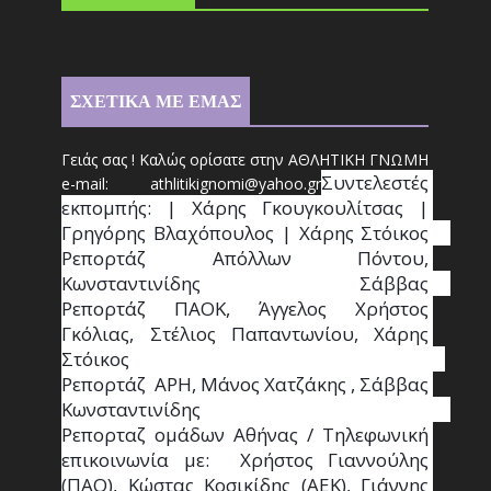
ΣΧΕΤΙΚΑ ΜΕ ΕΜΑΣ
Γειάς σας ! Καλώς ορίσατε στην ΑΘΛΗΤΙΚΗ ΓΝΩΜΗ
Συντ
ελεστές 
e-mail: athl
it
ikignomi@yahoo.gr
εκπομπής: | Χάρης Γκουγκουλίτσας | 
Γρηγόρης Βλαχόπουλος | Χάρης Στόικος                                                                                                                                     
Ρεπορτάζ Απόλλων Πόντου, 
Κωνσταντινίδης   Σάββας                                                                    
Ρεπορτάζ ΠΑΟΚ, Άγγελος Χρήστος 
Γκόλιας, Στέλιος Παπαντωνίου, Χάρης 
Στόικος                                                                        
Ρεπορτάζ  ΑΡΗ, Μάνος Χατζάκης , Σάββας 
Κωνσταντινίδης                                                                                                  
Ρεπορταζ ομάδων Αθήνας / Τηλεφωνική 
επικοινωνία με:  Χρήστος Γιαννούλης 
(ΠΑΟ), Κώστας Κοσικίδης (ΑΕΚ), Γιάννης 