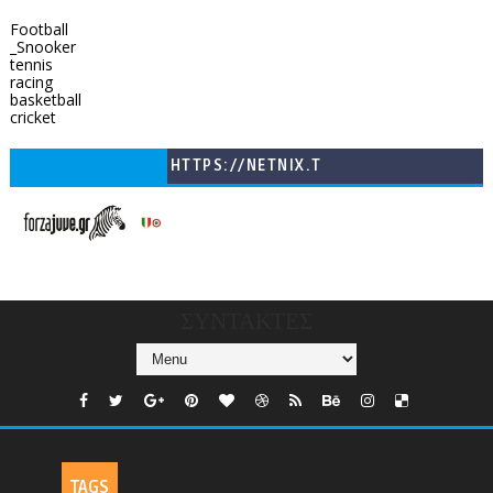
Football
_Snooker
tennis
racing
basketball
cricket
HTTPS://NETNIX.T
V/COUNTRIES/GR/
CHANNELS/GNOMI-
TV
ΣΥΝΤΑΚΤΕΣ
TAGS