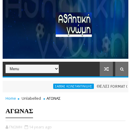
ΘΕΛΕΙ FORMAT O ΑΡΗΣ
ΣΑΒΒΑΣ ΚΩΝΣΤΑΝΤΙΝΙΔΗΣ
Home
Unlabelled
ΑΓΩΝΑΣ
ΑΓΩΝΑΣ
ΓΝΩΜΗ
14 years ago