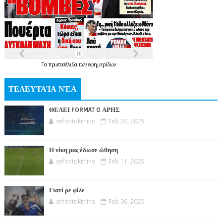
Τα
πρωτοσέλιδα
των
εφημερίδων
ΤΕΛΕΥΤΑΊΑ ΝΈΑ
ΘΕΛΕΙ FORMAT O ΑΡΗΣ
sefontokitrino
Feb 20, 2025
Η νίκη μας έδωσε ώθηση
sefontokitrino
Feb 11, 2025
Γιατί ρε φίλε
sefontokitrino
Feb 06, 2025