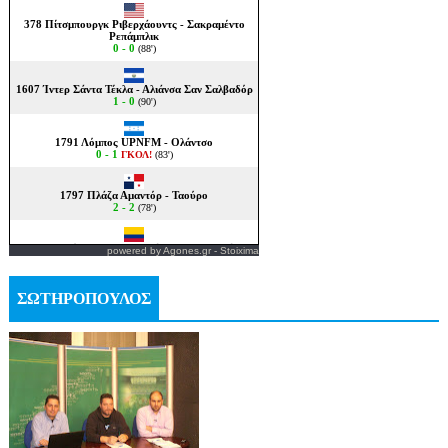
powered by
Agones.gr
-
Stoixima
ΣΩΤΗΡΟΠΟΥΛΟΣ