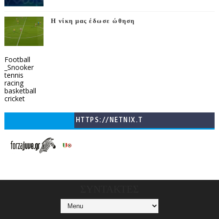
Η νίκη μας έδωσε ώθηση
Football
_Snooker
tennis
racing
basketball
cricket
HTTPS://NETNIX.T
V/COUNTRIES/GR/
CHANNELS/GNOMI-
TV
ΣΥΝΤΑΚΤΕΣ