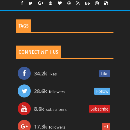
TAGS
CONNECT WITH US
34.2k
Like
likes
28.6k
Follow
followers
8.6k
Subscribe
subscribers
17.3k
+1
followers