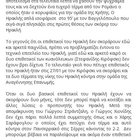
αποτέλεσμα στα τελευταία λεπτά να χάσουν την ψυχραιμία
τους και να δεχτούν ένα τυχερό τέρμα από τον Ρομάνο ο
οποίος ήταν ο κορυφαίος για την ομάδα της Κρήτης. Ο
Ηρακλής απλά ισοφάρισε στο 95’ με τον Βαγγελόπουλο που
σιγά-σιγά πλησιάζει στις πρώτες θέσεις των σκόρερ του
Ηρακλή.
Το γεγονός ότι οι επιθετικοί του Ηρακλή δεν σκοράρουν εδώ
και αρκετά παιχνίδια, πρέπει να προβληματίζει έντονα το
τεχνικό επιτελείο του Ηρακλή, γιατί εδώ και αρκετό καιρό οι
δυο επιθετικοί των κυανόλευκων (Στεφανίδης-Κιρόφσκι) δεν
έχουν βρει δίχτυα. Το τελευταίο γκολ που πέτυχε επιθετικός
του Ηρακλή ήταν στις 27/01 με τον Κιρόφσκι να σκοράρει και
τα δυο τέρματα της νίκης του Ηρακλή κόντρα στην ομάδα της
Αναγέννησης Επανωμής.
Όταν οι δυο βασικοί επιθετικοί του Ηρακλή έχουν να
σκοράρουν δυο μήνες, τότε δεν μπορεί παρά να κοιτάξει και
άλλες λύσεις ο προπονητής του Ηρακλή. Μετά την
απομάκρυνση του Γιώργου Στράντζαλη, ο Γιώργος Χιονίδης
δεν έχει πάρει πολλά λεπτά συμμετοχής όπως και ο Χάρης
Σαράφογλου ο οποίος έχει πετύχει ένα τέρμα και αυτό
κόντρα στον Πανσερραϊκό στις Σέρρες κάνοντας το 2-2. Δεν
μπορούμε βέβαια να παραλείψουμε και ακόμα έναν επιθετικό