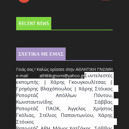
RECENT NEWS
ΣΧΕΤΙΚΑ ΜΕ ΕΜΑΣ
Γειάς σας ! Καλώς ορίσατε στην ΑΘΛΗΤΙΚΗ ΓΝΩΜΗ
Συντ
ελεστές 
e-mail: athl
it
ikignomi@yahoo.gr
εκπομπής: | Χάρης Γκουγκουλίτσας | 
Γρηγόρης Βλαχόπουλος | Χάρης Στόικος                                                                                                                                     
Ρεπορτάζ Απόλλων Πόντου, 
Κωνσταντινίδης   Σάββας                                                                    
Ρεπορτάζ ΠΑΟΚ, Άγγελος Χρήστος 
Γκόλιας, Στέλιος Παπαντωνίου, Χάρης 
Στόικος                                                                        
Ρεπορτάζ  ΑΡΗ, Μάνος Χατζάκης , Σάββας 