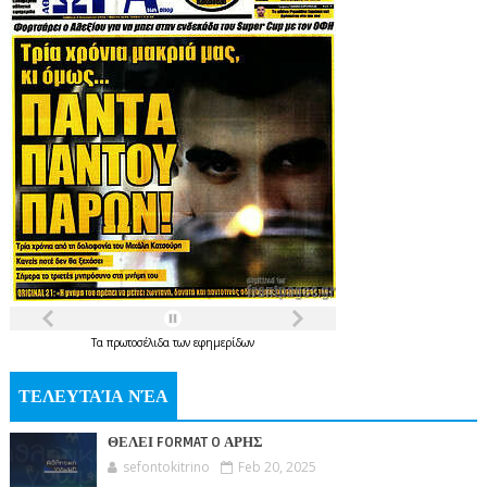
Τα
πρωτοσέλιδα
των
εφημερίδων
ΤΕΛΕΥΤΑΊΑ ΝΈΑ
ΘΕΛΕΙ FORMAT O ΑΡΗΣ
sefontokitrino
Feb 20, 2025