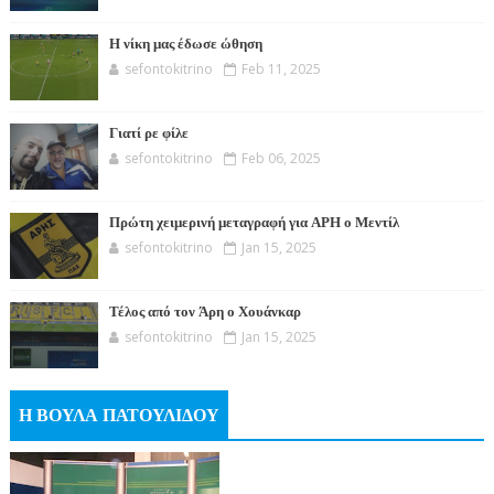
Η νίκη μας έδωσε ώθηση
sefontokitrino
Feb 11, 2025
Γιατί ρε φίλε
sefontokitrino
Feb 06, 2025
Πρώτη χειμερινή μεταγραφή για ΑΡΗ ο Μεντίλ
sefontokitrino
Jan 15, 2025
Τέλος από τον Άρη ο Χουάνκαρ
sefontokitrino
Jan 15, 2025
Η ΒΟΥΛΑ ΠΑΤΟΥΛΙΔΟΥ