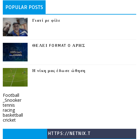
POPULAR POSTS
Γιατί ρε φίλε
ΘΕΛΕΙ FORMAT O ΑΡΗΣ
Η νίκη μας έδωσε ώθηση
Football
_Snooker
tennis
racing
basketball
cricket
HTTPS://NETNIX.T