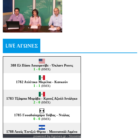
LIVE ΑΓΩΝΕΣ
powered by
Agones.gr
-
Stoixima