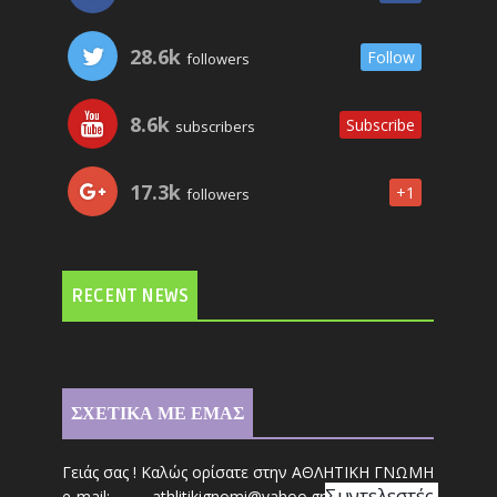
28.6k
Follow
followers
8.6k
Subscribe
subscribers
17.3k
+1
followers
RECENT NEWS
ΣΧΕΤΙΚΑ ΜΕ ΕΜΑΣ
Γειάς σας ! Καλώς ορίσατε στην ΑΘΛΗΤΙΚΗ ΓΝΩΜΗ
Συντ
ελεστές 
e-mail: athl
it
ikignomi@yahoo.gr