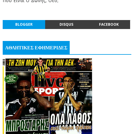
Που Είναι Ο Δώνης, Οέο;
BLOGGER
DISQUS
FACEBOOK
ΑΘΛΗΤΙΚΕΣ ΕΦΗΜΕΡΙΔΕΣ