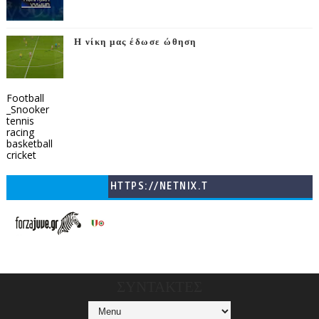
Η νίκη μας έδωσε ώθηση
Football
_Snooker
tennis
racing
basketball
cricket
HTTPS://NETNIX.T
V/COUNTRIES/GR/
CHANNELS/GNOMI-
TV
ΣΥΝΤΑΚΤΕΣ