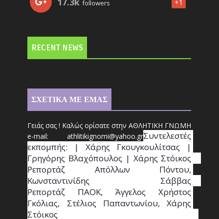
17.3k
+1
followers
RECENT NEWS
ΣΧΕΤΙΚΑ ΜΕ ΕΜΑΣ
Γειάς σας ! Καλώς ορίσατε στην ΑΘΛΗΤΙΚΗ ΓΝΩΜΗ
Συντ
ελεστές 
e-mail: athl
it
ikignomi@yahoo.gr
εκπομπής: | Χάρης Γκουγκουλίτσας | 
Γρηγόρης Βλαχόπουλος | Χάρης Στόικος                                                                                                                                     
Ρεπορτάζ Απόλλων Πόντου, 
Κωνσταντινίδης   Σάββας                                                                    
Ρεπορτάζ ΠΑΟΚ, Άγγελος Χρήστος 
Γκόλιας, Στέλιος Παπαντωνίου, Χάρης 
Στόικος                                                                        