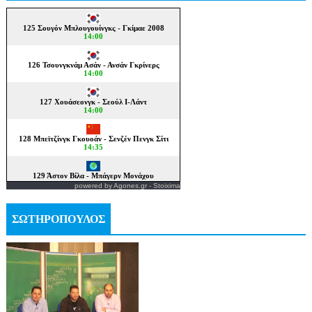
powered by
Agones.gr
-
Stoixima
ΣΩΤΗΡΟΠΟΥΛΟΣ