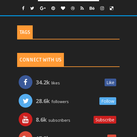
TAGS
CONNECT WITH US
34.2k
Like
likes
28.6k
Follow
followers
8.6k
Subscribe
subscribers