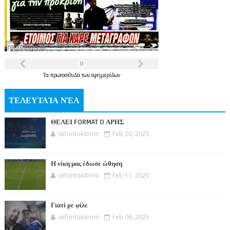
Τα
πρωτοσέλιδα
των
εφημερίδων
ΤΕΛΕΥΤΑΊΑ ΝΈΑ
ΘΕΛΕΙ FORMAT O ΑΡΗΣ
sefontokitrino
Feb 20, 2025
Η νίκη μας έδωσε ώθηση
sefontokitrino
Feb 11, 2025
Γιατί ρε φίλε
sefontokitrino
Feb 06, 2025