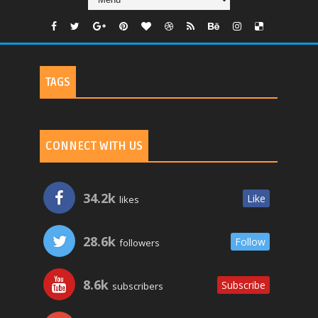
TAGS
CONNECT WITH US
34.2k
Like
likes
28.6k
Follow
followers
8.6k
Subscribe
subscribers