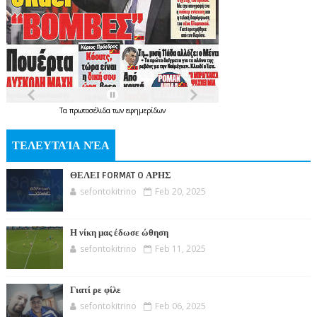
Τα
πρωτοσέλιδα
των
εφημερίδων
ΤΕΛΕΥΤΑΊΑ ΝΈΑ
ΘΕΛΕΙ FORMAT O ΑΡΗΣ
sefontokitrino
Feb 20, 2025
Η νίκη μας έδωσε ώθηση
sefontokitrino
Feb 11, 2025
Γιατί ρε φίλε
sefontokitrino
Feb 06, 2025