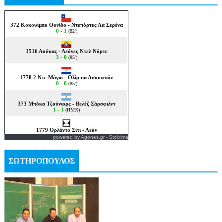
powered by
Agones.gr
-
Stoixima
ΣΩΤΗΡΟΠΟΥΛΟΣ