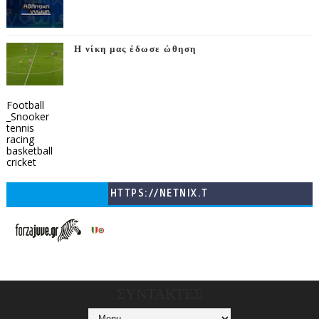
Η νίκη μας έδωσε ώθηση
Football
_Snooker
tennis
racing
basketball
cricket
HTTPS://NETNIX.T
V/COUNTRIES/GR/
CHANNELS/GNOMI-
TV
ΣΥΝΤΑΚΤΕΣ