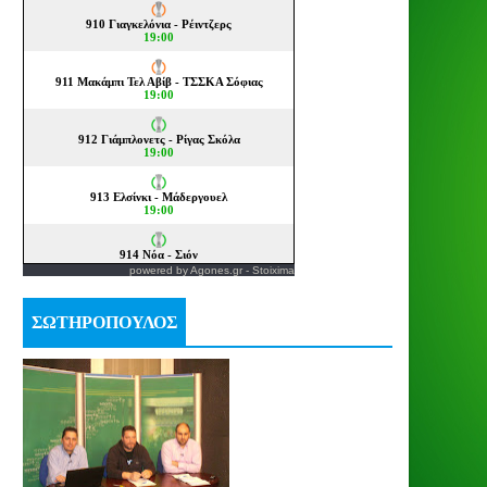
powered by
Agones.gr
-
Stoixima
ΣΩΤΗΡΟΠΟΥΛΟΣ