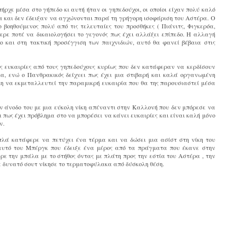
ρχε μέσα στο γήπεδο κι αυτή ήταν οι γηπεδούχοι, οι οποίοι είχαν πολύ καλό
ρα και δεν έδειξαν να αγχώνονται παρά τη γρήγορη ισοφάριση του Αστέρα. Ο
βοηθούμενος πολύ από τις τελευταίες του προσθήκες ( Πιάνιτς, Φιγκερόα,
ερε ποτέ να δικαιολογήσει το γεγονός πως έχει αλλάξει επίπεδο. Η αλλαγή
 και στη τακτική προσέγγιση των παιχνιδιών, αυτό θα φανεί βέβαια στις
 ευκαιρίες από τους γηπεδούχους κυρίως που δεν κατάφεραν να κερδίσουν
δια, ενώ ο Πανθρακικός δείχνει πως έχει μια στιβαρή και καλά οργανωμένη
ιμη να εκμεταλλευτεί την παραμικρή ευκαιρία που θα της παρουσιαστεί μέσα
ν άνοδο του με μια εύκολη νίκη απέναντι στην Καλλονή που δεν μπόρεσε να
 πως έχει πρόβλημα στο να μπορέσει να κάνει ευκαιρίες και είναι καλή μόνο
ν.
λά κατάφερε να πετύχει ένα τέρμα και να δώσει μια ασίστ στη νίκη του
αυτό του Μπέργκ που έδειξε ένα μέρος από τα πράγματα που έκανε στην
ρε την μπάλα με το στήθος όντας με πλάτη προς την εστία του Αστέρα , την
με δυνατό σουτ νίκησε το τερματοφύλακα από δύσκολη θέση.