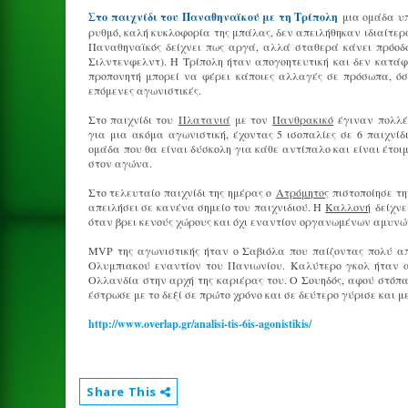
Στο παιχνίδι του Παναθηναϊκού με τη Τρίπολη
μια ομάδα υπή
ρυθμό, καλή κυκλοφορία της μπάλας, δεν απειλήθηκαν ιδιαίτε
Παναθηναϊκός δείχνει πως αργά, αλλά σταθερά κάνει πρόοδο 
Σιλντενφελντ). Η Τρίπολη ήταν απογοητευτική και δεν κατάφ
προπονητή μπορεί να φέρει κάποιες αλλαγές σε πρόσωπα, όσο
επόμενες αγωνιστικές.
Στο παιχνίδι του
Πλατανιά
με τον
Πανθρακικό
έγιναν πολλές
για μια ακόμα αγωνιστική, έχοντας 5 ισοπαλίες σε 6 παιχνί
ομάδα που θα είναι δύσκολη για κάθε αντίπαλο και είναι έτο
στον αγώνα.
Στο τελευταίο παιχνίδι της ημέρας ο
Ατρόμητος
πιστοποίησε τη
απειλήσει σε κανένα σημείο του παιχνιδιού. Η
Καλλονή
δείχνει
όταν βρει κενούς χώρους και όχι εναντίον οργανωμένων αμυνώ
ΜVP της αγωνιστικής ήταν ο Σαβιόλα που παίζοντας πολύ απ
Ολυμπιακού εναντίον του Πανιωνίου. Καλύτερο γκολ ήταν 
Ολλανδία στην αρχή της καριέρας του. Ο Σουηδός, αφού στόπα
έστρωσε με το δεξί σε πρώτο χρόνο και σε δεύτερο γύρισε και 
http://www.overlap.gr/analisi-tis-6is-agonistikis/
Share This