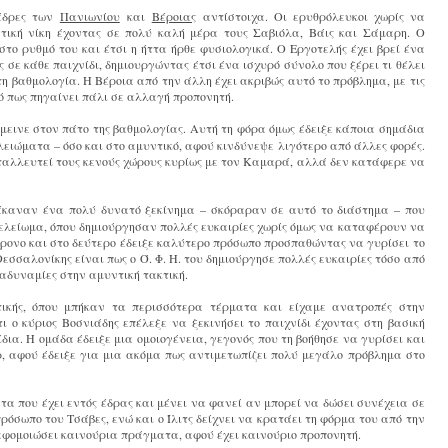
έδρες των
Πανιωνίου
και
Βέροιας
αντίστοιχα. Οι ερυθρόλευκοι χωρίς να
ική νίκη έχοντας σε πολύ καλή μέρα τους Σαβιόλα, Βάις και Σάμαρη. Ο
το ρυθμό του και έτσι η ήττα ήρθε φυσιολογικά. Ο Εργοτελής έχει βρεί ένα
 σε κάθε παιχνίδι, δημιουργώντας έτσι ένα ισχυρό σύνολο που ξέρει τι θέλει
η βαθμολογία. Η Βέροια από την άλλη έχει ακριβώς αυτό το πρόβλημα, με τις
ό πως πηγαίνει πάλι σε αλλαγή προπονητή.
εινε στον πάτο της βαθμολογίας. Αυτή τη φόρα όμως έδειξε κάποια σημάδια
ελειώματα – όσο και στο αμυντικό, αφού κινδύνεψε λιγότερο από άλλες φορές.
ταλλευτεί τους κενούς χώρους κυρίως με τον Καμαρά, αλλά δεν κατάφερε να
έκαναν ένα πολύ δυνατό ξεκίνημα – σκόραραν σε αυτό το διάστημα – που
τελείωμα, όπου δημιούργησαν πολλές ευκαιρίες χωρίς όμως να καταφέρουν να
ίχρονο και στο δεύτερο έδειξε καλύτερο πρόσωπο προσπαθώντας να γυρίσει το
εσσαλονίκης είναι πως ο Ό. Φ. Η. του δημιούργησε πολλές ευκαιρίες τόσο από
αδυναμίες στην αμυντική τακτική.
στικής, όπου μπήκαν τα περισσότερα τέρματα και είχαμε ανατροπές στην
ι ο κύριος Βοσνιάδης επέλεξε να ξεκινήσει το παιχνίδι έχοντας στη βασική
ια. Η ομάδα έδειξε μια ομοιογένεια, γεγονός που τη βοήθησε να γυρίσει και
, αφού έδειξε για μια ακόμα πως αντιμετωπίζει πολύ μεγάλο πρόβλημα στο
τα που έχει εντός έδρας και μένει να φανεί αν μπορεί να δώσει συνέχεια σε
πρόσωπο του Τσάβες, ενώ και ο Ίλιτς δείχνει να κρατάει τη φόρμα του από την
αφομοιώσει καινούρια πράγματα, αφού έχει καινούριο προπονητή.