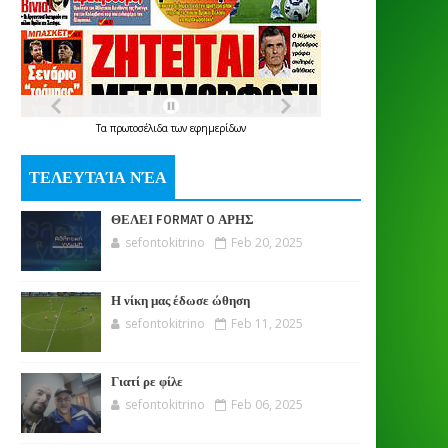
Τα
πρωτοσέλιδα
των
εφημερίδων
ΤΕΛΕΥΤΑΊΑ ΝΈΑ
ΘΕΛΕΙ FORMAT O ΑΡΗΣ
sefontokitrino
Feb 20, 2025
Η νίκη μας έδωσε ώθηση
sefontokitrino
Feb 11, 2025
Γιατί ρε φίλε
sefontokitrino
Feb 06, 2025