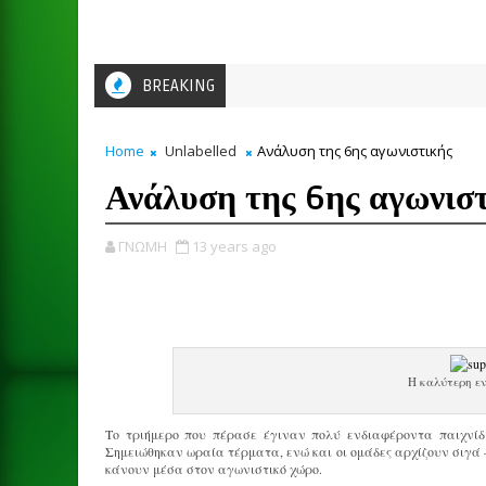
BREAKING
Home
Unlabelled
Ανάλυση της 6ης αγωνιστικής
Ανάλυση της 6ης αγωνισ
ΓΝΩΜΗ
13 years ago
Η καλύτερη ε
Το τριήμερο που πέρασε έγιναν πολύ ενδιαφέροντα παιχνί
Σημειώθηκαν ωραία τέρματα, ενώ και οι ομάδες αρχίζουν σιγά
κάνουν μέσα στον αγωνιστικό χώρο.