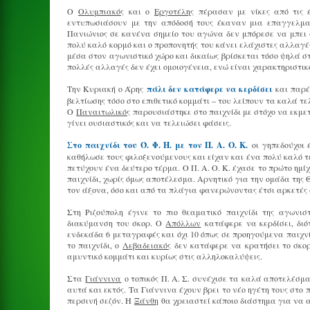
Ο
Ολυμπιακός
και ο
Εργοτέλης
πέρασαν με νίκες από τις 
εντυπωσιάσουν με την απόδοσή τους έκαναν μια επαγγελματ
Πανιώνιος σε κανένα σημείο του αγώνα δεν μπόρεσε να μπει σ
πολύ καλό κορμό και ο προπονητής του κάνει ελάχιστες αλλαγές
μέσα στον αγωνιστικό χώρο και δικαίως βρίσκεται τόσο ψηλά στ
πολλές αλλαγές δεν έχει ομοιογένεια, ενώ είναι χαρακτηριστικ
Την Κυριακή ο Άρης
πάλι δεν κατάφερε να κερδίσει
και παρέμ
βελτίωσης τόσο στο επιθετικό κομμάτι – του λείπουν τα καλά τ
Ο
Παναιτωλικός
παρουσιάστηκε στο παιχνίδι με στόχο να εκμε
γίνει ουσιαστικός και να τελειώσει φάσεις.
Στο παιχνίδι του Ό. Φ. Η. με τον Π. Α. Ο. Κ.
οι γηπεδούχοι 
καθήλωσε τους φιλοξενούμενους και είχαν και ένα πολύ καλό 
πετύχουν ένα δεύτερο τέρμα. Ο Π. Α. Ο. Κ. έχασε το πρώτο ημ
παιχνίδι, χωρίς όμως αποτέλεσμα. Αρνητικό για την ομάδα της Θ
τον άξονα, όσο και από τα πλάγια φανερώνοντας έτσι αρκετές 
Στη Ριζούπολη έγινε το πιο θεαματικό παιχνίδι της αγωνι
διακύμανση του σκορ. Ο
Απόλλων
κατάφερε να κερδίσει, διότ
ενδεκάδα 6 μεταγραφές και όχι 10 όπως σε προηγούμενα παιχνίδ
το παιχνίδι, ο
Λεβαδειακός
δεν κατάφερε να κρατήσει το σκορ
αμυντικό κομμάτι και κυρίως στις αλληλοκαλύψεις.
Στα
Γιάννινα
ο τοπικός Π. Α. Σ. συνέχισε τα καλά αποτελέσμα
αυτά και εκτός. Τα Γιάννινα έχουν βρει το νέο ηγέτη τους στο 
περσινή σεζόν. Η
Ξάνθη
θα χρειαστεί κάποιο διάστημα για να 