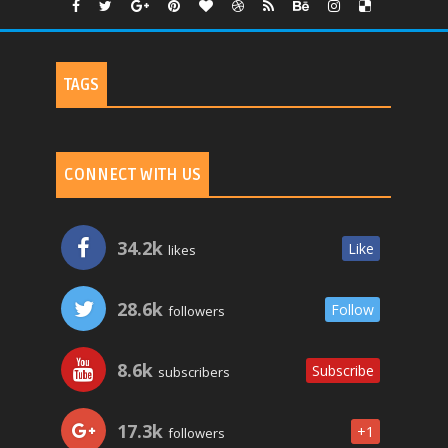
TAGS
CONNECT WITH US
34.2k
Like
likes
28.6k
Follow
followers
8.6k
Subscribe
subscribers
17.3k
+1
followers