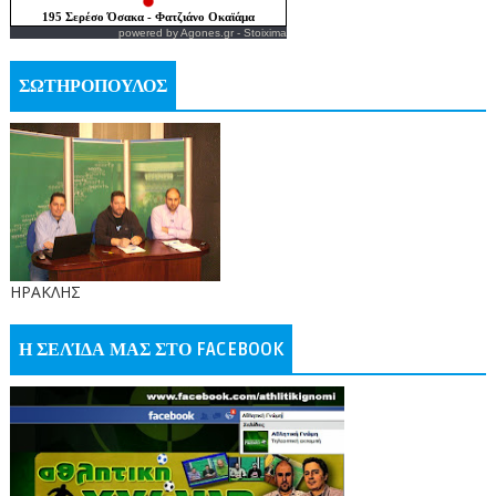
powered by
Agones.gr
-
Stoixima
ΣΩΤΗΡΟΠΟΥΛΟΣ
ΗΡΑΚΛΗΣ
Η ΣΕΛΊΔΑ ΜΑΣ ΣΤΟ FACEBOOK