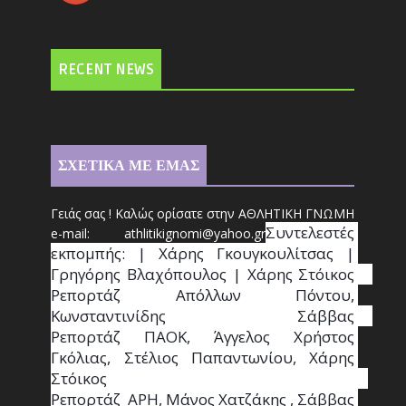
RECENT NEWS
ΣΧΕΤΙΚΑ ΜΕ ΕΜΑΣ
Γειάς σας ! Καλώς ορίσατε στην ΑΘΛΗΤΙΚΗ ΓΝΩΜΗ
Συντ
ελεστές 
e-mail: athl
it
ikignomi@yahoo.gr
εκπομπής: | Χάρης Γκουγκουλίτσας | 
Γρηγόρης Βλαχόπουλος | Χάρης Στόικος                                                                                                                                     
Ρεπορτάζ Απόλλων Πόντου, 
Κωνσταντινίδης   Σάββας                                                                    
Ρεπορτάζ ΠΑΟΚ, Άγγελος Χρήστος 
Γκόλιας, Στέλιος Παπαντωνίου, Χάρης 
Στόικος                                                                        
Ρεπορτάζ  ΑΡΗ, Μάνος Χατζάκης , Σάββας 