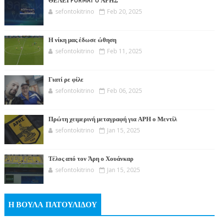
ΘΕΛΕΙ FORMAT O ΑΡΗΣ
sefontokitrino
Feb 20, 2025
Η νίκη μας έδωσε ώθηση
sefontokitrino
Feb 11, 2025
Γιατί ρε φίλε
sefontokitrino
Feb 06, 2025
Πρώτη χειμερινή μεταγραφή για ΑΡΗ ο Μεντίλ
sefontokitrino
Jan 15, 2025
Τέλος από τον Άρη ο Χουάνκαρ
sefontokitrino
Jan 15, 2025
Η ΒΟΥΛΑ ΠΑΤΟΥΛΙΔΟΥ