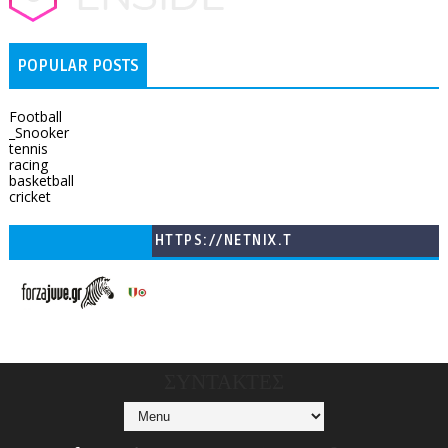
POPULAR POSTS
Football
_Snooker
tennis
racing
basketball
cricket
HTTPS://NETNIX.T
V/COUNTRIES/GR/
CHANNELS/GNOMI-
TV
ΣΥΝΤΑΚΤΕΣ