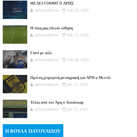
ΘΕΛΕΙ FORMAT O ΑΡΗΣ
sefontokitrino
Feb 20, 2025
Η νίκη μας έδωσε ώθηση
sefontokitrino
Feb 11, 2025
Γιατί ρε φίλε
sefontokitrino
Feb 06, 2025
Πρώτη χειμερινή μεταγραφή για ΑΡΗ ο Μεντίλ
sefontokitrino
Jan 15, 2025
Τέλος από τον Άρη ο Χουάνκαρ
sefontokitrino
Jan 15, 2025
Η ΒΟΥΛΑ ΠΑΤΟΥΛΙΔΟΥ