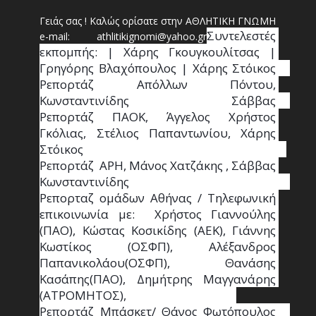
Γειάς σας ! Καλώς ορίσατε στην ΑΘΛΗΤΙΚΗ ΓΝΩΜΗ
Συντ
ελεστές 
e-mail: athl
it
ikignomi@yahoo.gr
εκπομπής: | Χάρης Γκουγκουλίτσας | 
Γρηγόρης Βλαχόπουλος | Χάρης Στόικος                                                                                                                                     
Ρεπορτάζ Απόλλων Πόντου, 
Κωνσταντινίδης   Σάββας                                                                    
Ρεπορτάζ ΠΑΟΚ, Άγγελος Χρήστος 
Γκόλιας, Στέλιος Παπαντωνίου, Χάρης 
Στόικος                                                                        
Ρεπορτάζ  ΑΡΗ, Μάνος Χατζάκης , Σάββας 
Κωνσταντινίδης                                                                                                  
Ρεπορταζ ομάδων Αθήνας / Τηλεφωνική 
επικοινωνία με:  Χρήστος Γιαννούλης 
(ΠΑΟ), Κώστας Κοσικίδης (ΑΕΚ), Γιάννης 
Κωστίκος (ΟΣΦΠ), Αλέξανδρος 
Παπανικολάου(ΟΣΦΠ), Θανάσης 
Κασάπης(ΠΑΟ), Δημήτρης Μαγγανάρης 
(ΑΤΡΟΜΗΤΟΣ),                                       
Ρεπορτάζ Μπάσκετ/ Θάνος Φωτόπουλος                                                                                                