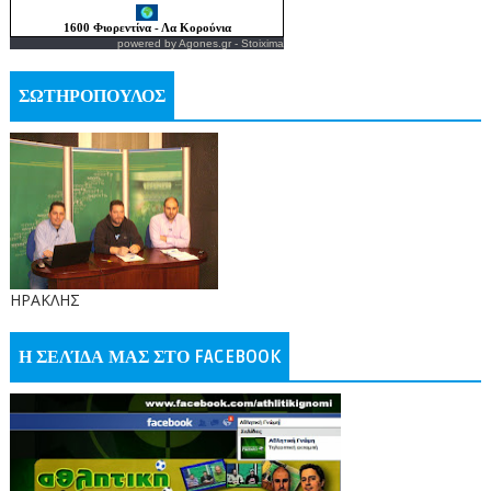
powered by
Agones.gr
-
Stoixima
ΣΩΤΗΡΟΠΟΥΛΟΣ
ΗΡΑΚΛΗΣ
Η ΣΕΛΊΔΑ ΜΑΣ ΣΤΟ FACEBOOK