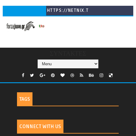
HTTPS://NETNIX.T
V/COUNTRIES/GR/
CHANNELS/GNOMI-
TV
ΣΥΝΤΑΚΤΕΣ
TAGS
CONNECT WITH US