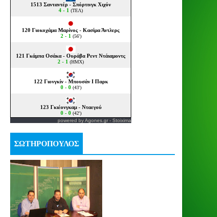
powered by
Agones.gr
-
Stoixima
ΣΩΤΗΡΟΠΟΥΛΟΣ