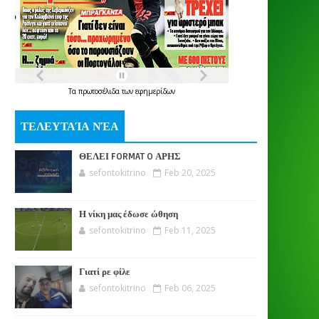
Τα
πρωτοσέλιδα
των
εφημερίδων
ΤΕΛΕΥΤΑΊΑ ΝΈΑ
ΘΕΛΕΙ FORMAT O ΑΡΗΣ
sefontokitrino
Feb 20, 2025
Η νίκη μας έδωσε ώθηση
sefontokitrino
Feb 11, 2025
Γιατί ρε φίλε
sefontokitrino
Feb 06, 2025