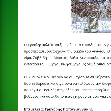
Ο Ηρακλής καλείτε να ξεπεράσει το εμπόδιο του Αιγι
προσπεράσει ταυτόχρονα την ομάδα του Αιγινίου. Ο Γ
Λίμα, Σαββίδη και Μπουκουβάλα. Δεν αποκλείεται ο 
εντεκάδα τον Γιώργο Παληγέωργο ως δεξιό οπισθο
Οι κυανόλευκοι θέλουν να συνεχίσουν να δείχνουν 
δυο εβδομάδες και σιγά-σιγά να καλύψουν την διαφο
που έχει ο Ηρακλής στην έδρα του πρέπει πάση θυσία 
βαθμούς, και αυτό θα το πετύχει μόνο με δυο νίκες 
Επιμέλεια: Γρηγόρης Παπαγιαννάκης