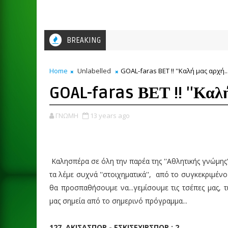
BREAKING
Home
Unlabelled
GOAL-faras ΒΕΤ !! ''Καλή μας αρχή...
GOAL-faras ΒΕΤ !! ''Καλή 
ΓΝΩΜΗ
13 years ago
Καλησπέρα σε όλη την παρέα της ''Αθλητικής γνώμης'
τα λέμε συχνά ''στοιχηματικά'', από το συγκεκριμένο
θα προσπαθήσουμε να...γεμίσουμε τις τσέπες μας, 
μας σημεία από το σημερινό πρόγραμμα...
127. ΑΚΙΣΑΣΠΟΡ - ΕΣΚΙΣΕΧΙΡΣΠΟΡ : 2