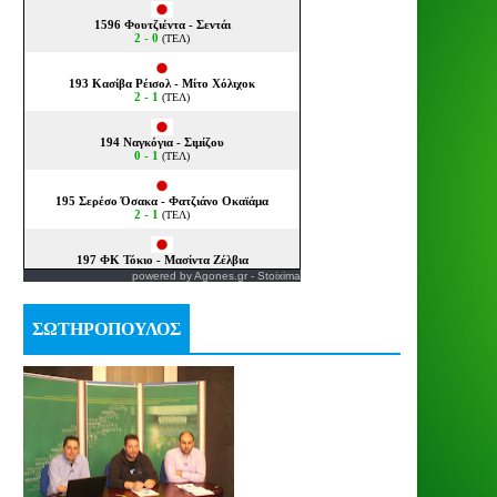
powered by
Agones.gr
-
Stoixima
ΣΩΤΗΡΟΠΟΥΛΟΣ