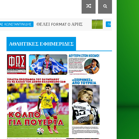
ΘΕΛΕΙ FORMAT O ΑΡΗΣ
Η νίκη μας έδωσε
ΙΝΙΔΗΣ
ΠΑΕ ΑΡΗΣ
ΑΘΛΗΤΙΚΕΣ ΕΦΗΜΕΡΙΔΕΣ