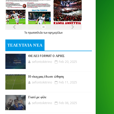
Τα
πρωτοσέλιδα
των
εφημερίδων
ΤΕΛΕΥΤΑΊΑ ΝΈΑ
ΘΕΛΕΙ FORMAT O ΑΡΗΣ
sefontokitrino
Feb 20, 2025
Η νίκη μας έδωσε ώθηση
sefontokitrino
Feb 11, 2025
Γιατί ρε φίλε
sefontokitrino
Feb 06, 2025