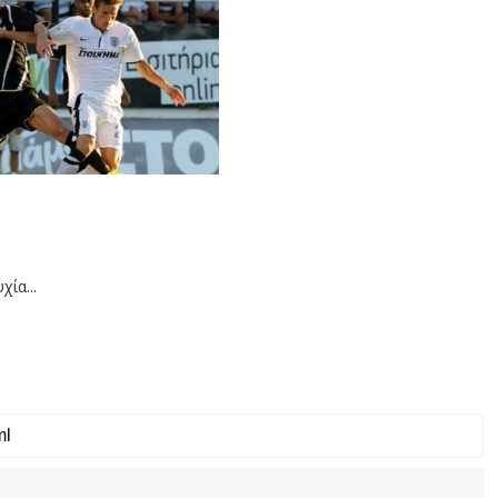
ία...