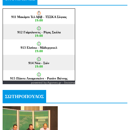
powered by
Agones.gr
-
Stoixima
ΣΩΤΗΡΟΠΟΥΛΟΣ