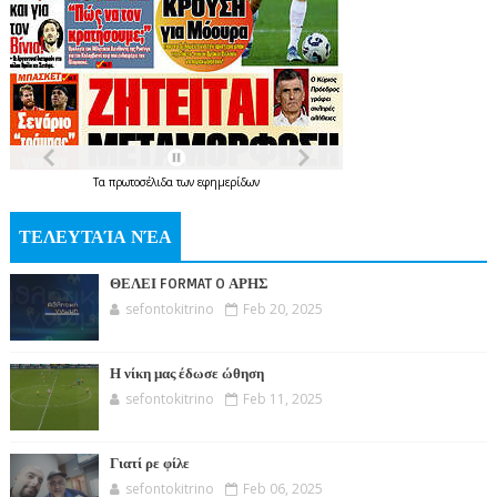
Τα
πρωτοσέλιδα
των
εφημερίδων
ΤΕΛΕΥΤΑΊΑ ΝΈΑ
ΘΕΛΕΙ FORMAT O ΑΡΗΣ
sefontokitrino
Feb 20, 2025
Η νίκη μας έδωσε ώθηση
sefontokitrino
Feb 11, 2025
Γιατί ρε φίλε
sefontokitrino
Feb 06, 2025