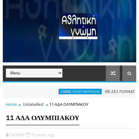
ΘΕΛΕΙ FORMAT O ΑΡΗΣ
ΣΑΒΒΑΣ ΚΩΝΣΤΑΝΤΙΝΙΔΗΣ
Home
Unlabelled
11 ΑΔΑ ΟΛΥΜΠΙΑΚΟΥ
11 ΑΔΑ ΟΛΥΜΠΙΑΚΟΥ
ΓΝΩΜΗ
12 years ago