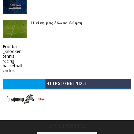
Η νίκη μας έδωσε ώθηση
Football
_Snooker
tennis
racing
basketball
cricket
HTTPS://NETNIX.T
V/COUNTRIES/GR/
CHANNELS/GNOMI-
TV
ΣΥΝΤΑΚΤΕΣ