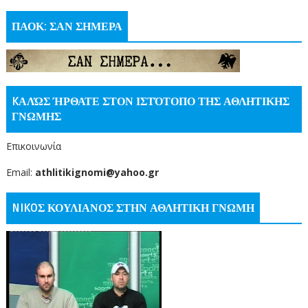
ΠΑΟΚ: ΣΑΝ ΣΗΜΕΡΑ
KΑΛΏΣ ΉΡΘΑΤΕ ΣΤΟΝ ΙΣΤΌΤΟΠΟ ΤΗΣ ΑΘΛΗΤΙΚΗΣ
ΓΝΩΜΗΣ
Επικοινωνία
Email:
athlitikignomi@yahoo.gr
NIKOΣ ΚΟΥΛΙΑΝΟΣ ΣΤΗΝ ΑΘΛΗΤΙΚΗ ΓΝΩΜΗ