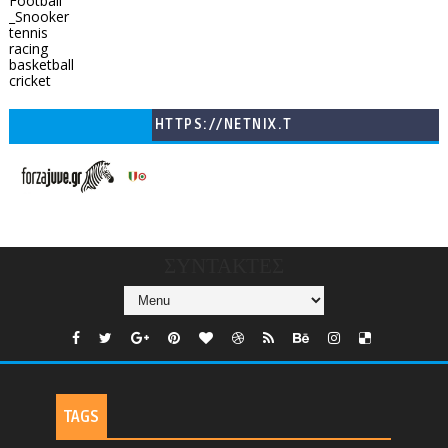
Football
_Snooker
tennis
racing
basketball
cricket
HTTPS://NETNIX.T
V/COUNTRIES/GR/
CHANNELS/GNOMI-
TV
ΣΥΝΤΑΚΤΕΣ
TAGS