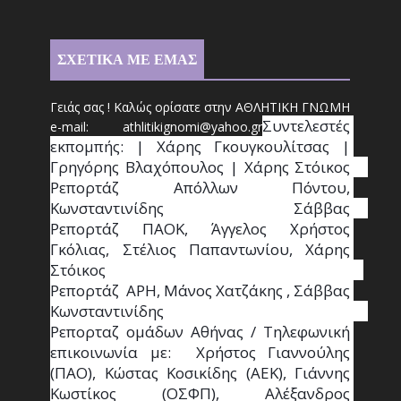
ΣΧΕΤΙΚΑ ΜΕ ΕΜΑΣ
Γειάς σας ! Καλώς ορίσατε στην ΑΘΛΗΤΙΚΗ ΓΝΩΜΗ
Συντ
ελεστές 
e-mail: athl
it
ikignomi@yahoo.gr
εκπομπής: | Χάρης Γκουγκουλίτσας | 
Γρηγόρης Βλαχόπουλος | Χάρης Στόικος                                                                                                                                     
Ρεπορτάζ Απόλλων Πόντου, 
Κωνσταντινίδης   Σάββας                                                                    
Ρεπορτάζ ΠΑΟΚ, Άγγελος Χρήστος 
Γκόλιας, Στέλιος Παπαντωνίου, Χάρης 
Στόικος                                                                        
Ρεπορτάζ  ΑΡΗ, Μάνος Χατζάκης , Σάββας 
Κωνσταντινίδης                                                                                                  
Ρεπορταζ ομάδων Αθήνας / Τηλεφωνική 
επικοινωνία με:  Χρήστος Γιαννούλης 
(ΠΑΟ), Κώστας Κοσικίδης (ΑΕΚ), Γιάννης 
Κωστίκος (ΟΣΦΠ), Αλέξανδρος 