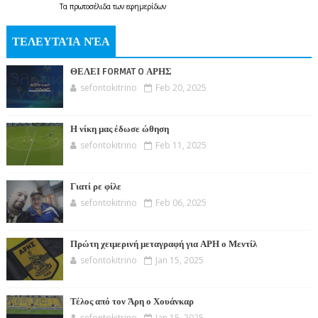
Τα
πρωτοσέλιδα
των
εφημερίδων
ΤΕΛΕΥΤΑΊΑ ΝΈΑ
ΘΕΛΕΙ FORMAT O ΑΡΗΣ
sefontokitrino
Feb 20, 2025
Η νίκη μας έδωσε ώθηση
sefontokitrino
Feb 11, 2025
Γιατί ρε φίλε
sefontokitrino
Feb 06, 2025
Πρώτη χειμερινή μεταγραφή για ΑΡΗ ο Μεντίλ
sefontokitrino
Jan 15, 2025
Τέλος από τον Άρη ο Χουάνκαρ
sefontokitrino
Jan 15, 2025