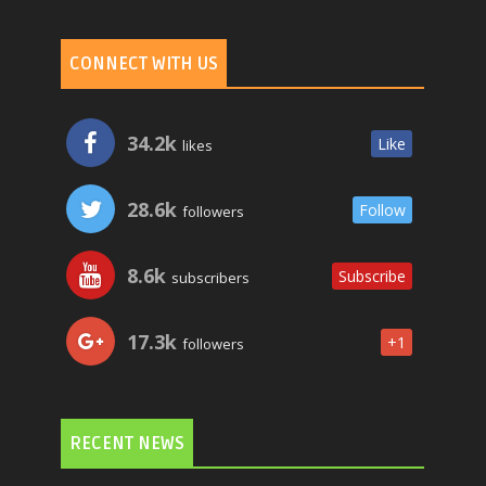
CONNECT WITH US
34.2k
Like
likes
28.6k
Follow
followers
8.6k
Subscribe
subscribers
17.3k
+1
followers
RECENT NEWS