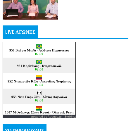
LIVE ΑΓΩΝΕΣ
powered by
Agones.gr
-
Stoixima
ΣΩΤΗΡΟΠΟΥΛΟΣ