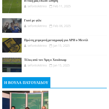
Η νίκη μας έδωσε ώθηση
sefontokitrino
Feb 11, 2025
Γιατί ρε φίλε
sefontokitrino
Feb 06, 2025
Πρώτη χειμερινή μεταγραφή για ΑΡΗ ο Μεντίλ
sefontokitrino
Jan 15, 2025
Τέλος από τον Άρη ο Χουάνκαρ
sefontokitrino
Jan 15, 2025
Η ΒΟΥΛΑ ΠΑΤΟΥΛΙΔΟΥ