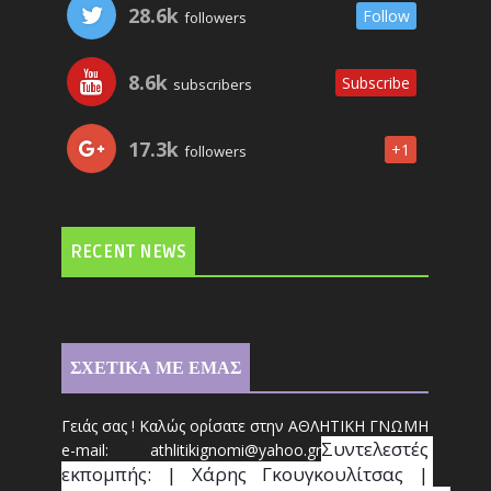
28.6k
Follow
followers
8.6k
Subscribe
subscribers
17.3k
+1
followers
RECENT NEWS
ΣΧΕΤΙΚΑ ΜΕ ΕΜΑΣ
Γειάς σας ! Καλώς ορίσατε στην ΑΘΛΗΤΙΚΗ ΓΝΩΜΗ
Συντ
ελεστές 
e-mail: athl
it
ikignomi@yahoo.gr
εκπομπής: | Χάρης Γκουγκουλίτσας | 