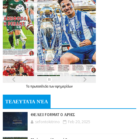
Τα
πρωτοσέλιδα
των
εφημερίδων
ΤΕΛΕΥΤΑΊΑ ΝΈΑ
ΘΕΛΕΙ FORMAT O ΑΡΗΣ
sefontokitrino
Feb 20, 2025