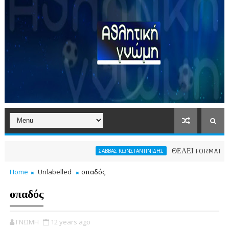
ΘΕΛΕΙ FORMAT O ΑΡΗΣ
ΣΑΒΒΑΣ ΚΩΝΣΤΑΝΤΙΝΙΔΗΣ
Home
Unlabelled
οπαδός
οπαδός
ΓΝΩΜΗ
12 years ago