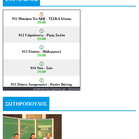
powered by
Agones.gr
-
Stoixima
ΣΩΤΗΡΟΠΟΥΛΟΣ