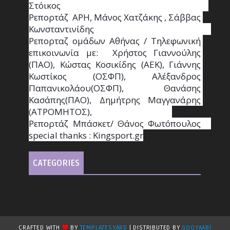
Στόικος                                                                        
Ρεπορτάζ  ΑΡΗ, Μάνος Χατζάκης , Σάββας 
Κωνσταντινίδης                                                                                                  
Ρεπορταζ ομάδων Αθήνας / Τηλεφωνική 
επικοινωνία με:  Χρήστος Γιαννούλης 
(ΠΑΟ), Κώστας Κοσικίδης (ΑΕΚ), Γιάννης 
Κωστίκος (ΟΣΦΠ), Αλέξανδρος 
Παπανικολάου(ΟΣΦΠ), Θανάσης 
Κασάπης(ΠΑΟ), Δημήτρης Μαγγανάρης 
(ΑΤΡΟΜΗΤΟΣ),                                       
Ρεπορτάζ Μπάσκετ/ Θάνος Φωτόπουλος                                                                                                
special thanks : Κingsport.gr
CATEGORIES
CRAFTED WITH
BY
TEMPLATESYARD
| DISTRIBUTED BY
GOOYAABI