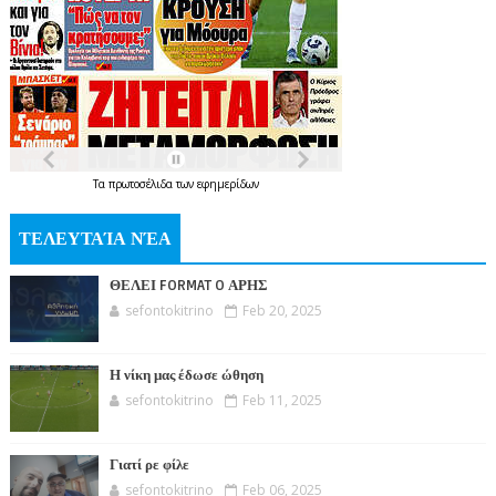
Τα
πρωτοσέλιδα
των
εφημερίδων
ΤΕΛΕΥΤΑΊΑ ΝΈΑ
ΘΕΛΕΙ FORMAT O ΑΡΗΣ
sefontokitrino
Feb 20, 2025
Η νίκη μας έδωσε ώθηση
sefontokitrino
Feb 11, 2025
Γιατί ρε φίλε
sefontokitrino
Feb 06, 2025