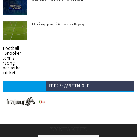
Η νίκη μας έδωσε ώθηση
Football
_Snooker
tennis
racing
basketball
cricket
HTTPS://NETNIX.T
V/COUNTRIES/GR/
CHANNELS/GNOMI-
TV
ΣΥΝΤΑΚΤΕΣ