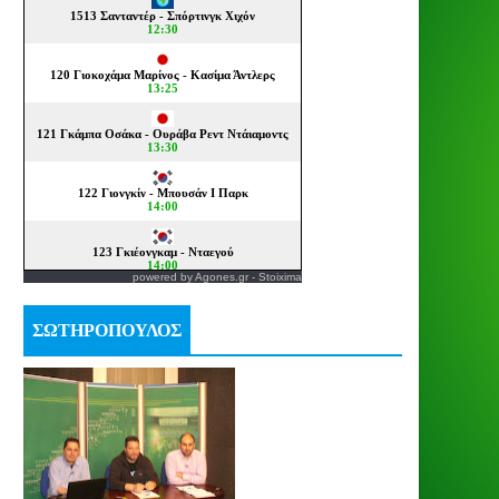
powered by
Agones.gr
-
Stoixima
ΣΩΤΗΡΟΠΟΥΛΟΣ