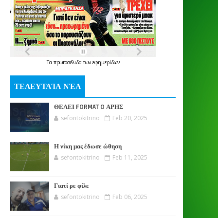
Τα
πρωτοσέλιδα
των
εφημερίδων
ΤΕΛΕΥΤΑΊΑ ΝΈΑ
ΘΕΛΕΙ FORMAT O ΑΡΗΣ
sefontokitrino
Feb 20, 2025
Η νίκη μας έδωσε ώθηση
sefontokitrino
Feb 11, 2025
Γιατί ρε φίλε
sefontokitrino
Feb 06, 2025