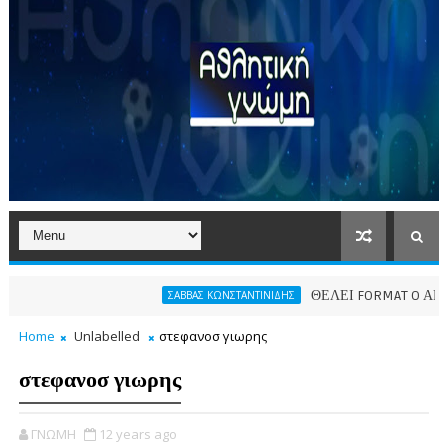
ΘΕΛΕΙ FORMAT O ΑΡΗΣ
ΣΑΒΒΑΣ ΚΩΝΣΤΑΝΤΙΝΙΔΗΣ
Home
Unlabelled
στεφανοσ γιωρης
στεφανοσ γιωρης
ΓΝΩΜΗ
12 years ago