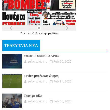
Τα
πρωτοσέλιδα
των
εφημερίδων
ΤΕΛΕΥΤΑΊΑ ΝΈΑ
ΘΕΛΕΙ FORMAT O ΑΡΗΣ
sefontokitrino
Feb 20, 2025
Η νίκη μας έδωσε ώθηση
sefontokitrino
Feb 11, 2025
Γιατί ρε φίλε
sefontokitrino
Feb 06, 2025