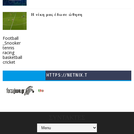
Η νίκη μας έδωσε ώθηση
Football
_Snooker
tennis
racing
basketball
cricket
HTTPS://NETNIX.T
V/COUNTRIES/GR/
CHANNELS/GNOMI-
TV
ΣΥΝΤΑΚΤΕΣ