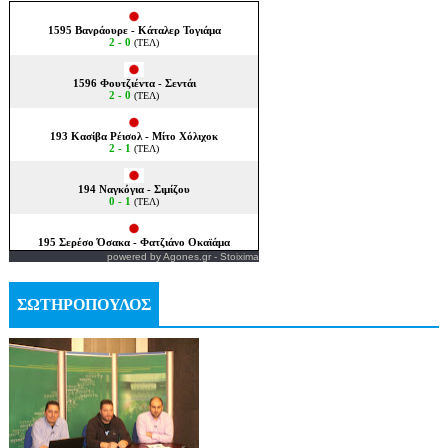
powered by
Agones.gr
-
Stoixima
ΣΩΤΗΡΟΠΟΥΛΟΣ