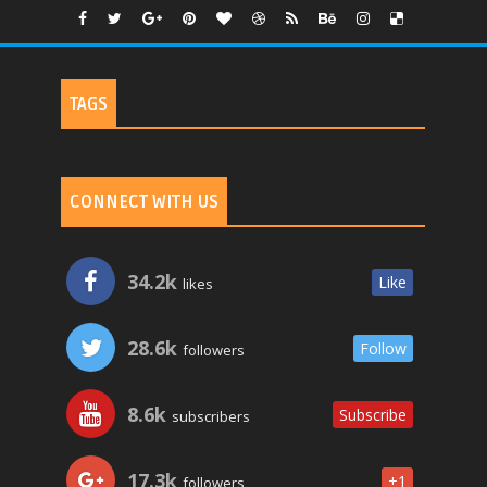
TAGS
CONNECT WITH US
34.2k
Like
likes
28.6k
Follow
followers
8.6k
Subscribe
subscribers
17.3k
+1
followers